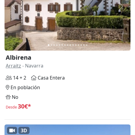
Anterior
Siguie
Albirena
Arraitz
- Navarra
14 + 2
Casa Entera
En población
No
30€*
Desde
3D