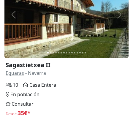
Anterior
Siguie
Sagastietxea II
Eguaras
- Navarra
10
Casa Entera
En población
Consultar
35€*
Desde