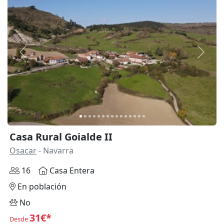
Anterior
Siguie
Casa Rural Goialde II
Osacar
- Navarra
16
Casa Entera
En población
No
31€*
Desde