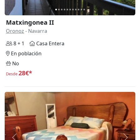
Matxingonea II
Oronoz
- Navarra
8 + 1
Casa Entera
En población
No
28€*
Desde