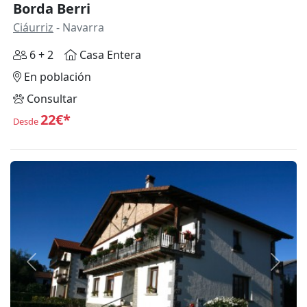
Borda Berri
Ciáurriz
- Navarra
6 + 2
Casa Entera
En población
Consultar
22€*
Desde
Anterior
Siguie