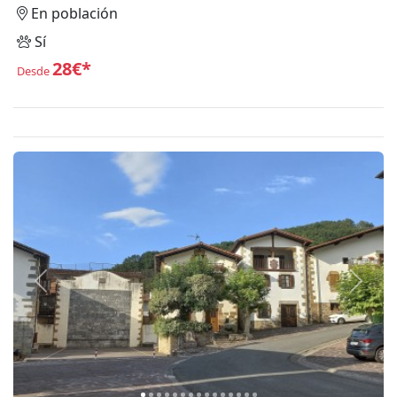
En población
Sí
28€*
Desde
Anterior
Siguie