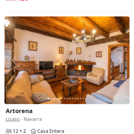
Anterior
Siguie
Artorena
Lizaso
- Navarra
12 + 2
Casa Entera