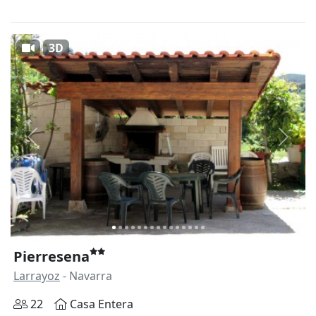
3D
Anterior
Siguie
Pierresena
Larrayoz
- Navarra
22
Casa Entera