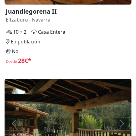
Juandiegorena II
Eltzaburu
- Navarra
10 + 2
Casa Entera
En población
No
28€*
Desde
Anterior
Siguie