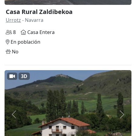
Casa Rural Zaldibekoa
Urrotz
- Navarra
8
Casa Entera
En población
No
3D
Anterior
Siguie