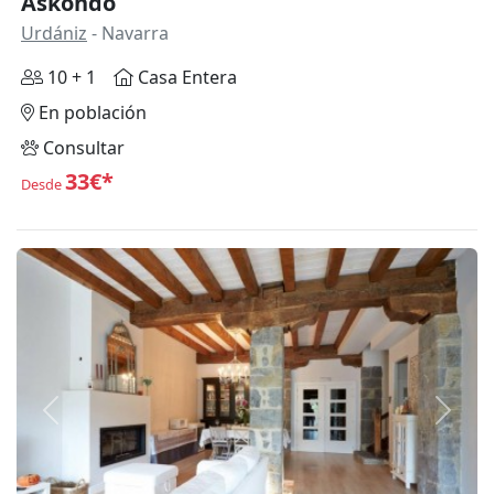
Askondo
Urdániz
- Navarra
10 + 1
Casa Entera
En población
Consultar
33€*
Desde
Anterior
Siguie