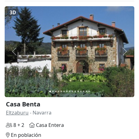
3D
Anterior
Siguie
Casa Benta
Eltzaburu
- Navarra
8 + 2
Casa Entera
En población