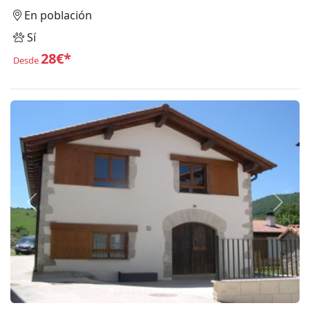
En población
Sí
28€*
Desde
Anterior
Siguie