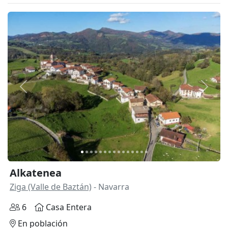
Anterior
Siguie
Alkatenea
Ziga (Valle de Baztán)
- Navarra
6
Casa Entera
En población