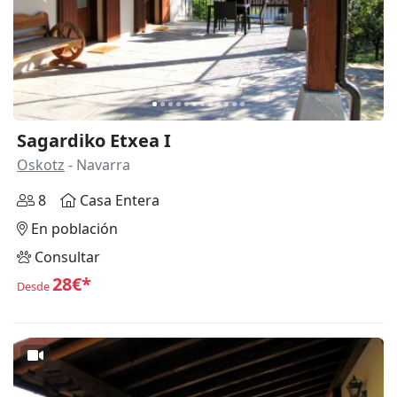
Anterior
Siguie
Sagardiko Etxea I
Oskotz
- Navarra
8
Casa Entera
En población
Consultar
28€*
Desde