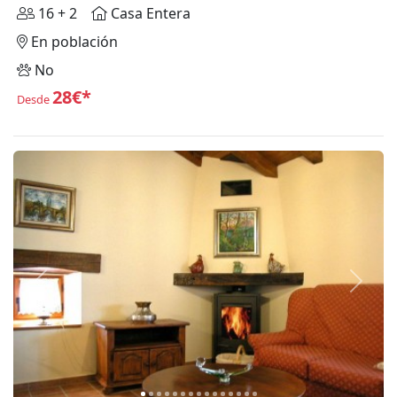
16 + 2
Casa Entera
En población
No
28€*
Desde
Anterior
Siguie