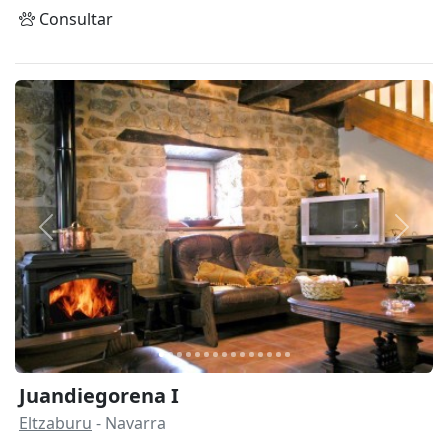
Consultar
Anterior
Siguie
Juandiegorena I
Eltzaburu
- Navarra