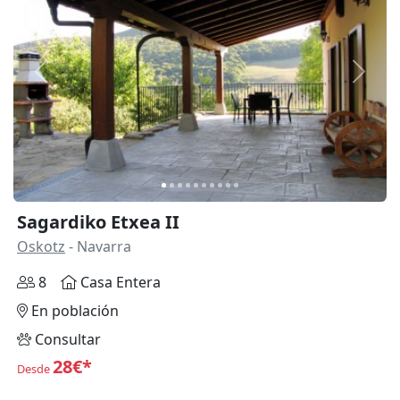
Anterior
Siguie
Sagardiko Etxea II
Oskotz
- Navarra
8
Casa Entera
En población
Consultar
28€*
Desde