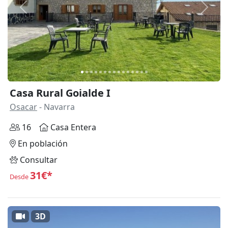
Anterior
Siguie
Casa Rural Goialde I
Osacar
- Navarra
16
Casa Entera
En población
Consultar
31€*
Desde
3D