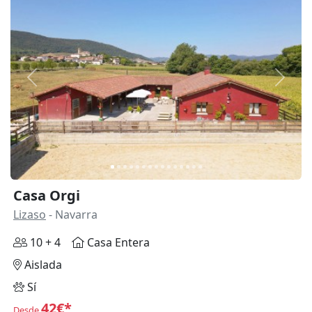
Anterior
Siguie
Casa Orgi
Lizaso
- Navarra
10 + 4
Casa Entera
Aislada
Sí
42€*
Desde