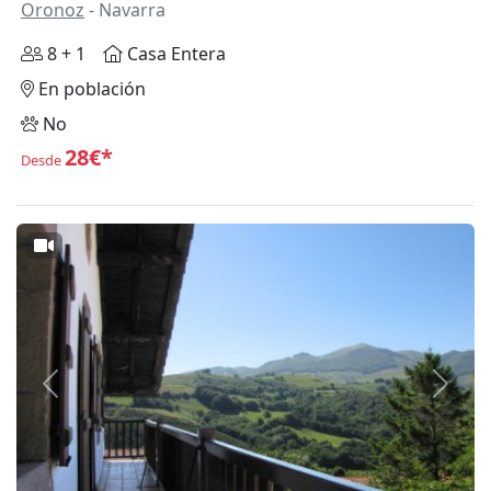
Oronoz
- Navarra
8 + 1
Casa Entera
En población
No
28€*
Desde
Anterior
Siguie