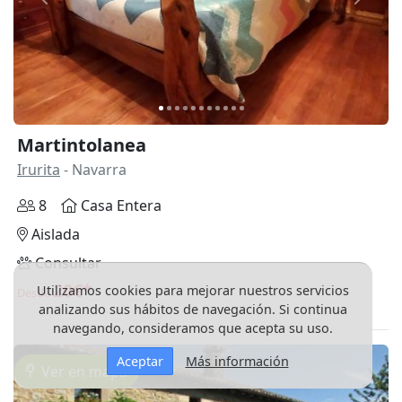
Anterior
Siguie
Martintolanea
Irurita
- Navarra
8
Casa Entera
Aislada
Consultar
20€*
Utilizamos cookies para mejorar nuestros servicios
Desde
analizando sus hábitos de navegación. Si continua
navegando, consideramos que acepta su uso.
Aceptar
Más información
Ver en mapa