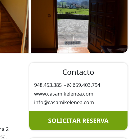
Contacto
948.453.385
-
659.403.794
www.casamikelenea.com
info@
casamikelenea.com
SOLICITAR RESERVA
 a 2
sa.