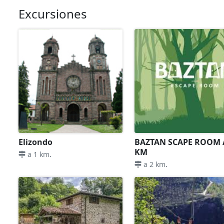
Excursiones
Elizondo
BAZTAN SCAPE ROOM 
KM
.
a 1 km
.
a 2 km