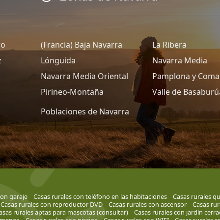
ro
(Francia) Baja Navarra
La Ribera
z
Lónguida
Navarra Media
Navarra Media Oriental
Pamplona y Coma
Pirineo-Montaña
Valle de Basaburú
Poblaciones de Navarra
con garaje
Casas rurales con teléfono en las habitaciones
Casas rurales qu
Casas rurales con reproductor DVD
Casas rurales con ascensor
Casas rura
asas rurales aptas para mascotas (consultar)
Casas rurales con jardín cerr