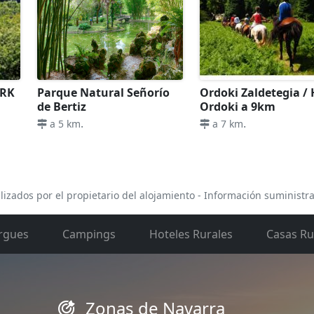
ARK
Parque Natural Señorío
Ordoki Zaldetegia / 
de Bertiz
Ordoki a 9km
.
.
a 5 km
a 7 km
lizados por el propietario del alojamiento - Información suministr
rgues
Campings
Hoteles Rurales
Casas Ru
Zonas de Navarra