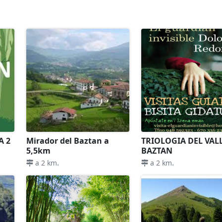
A 2
Mirador del Baztan a
TRIOLOGIA DEL VAL
5,5km
BAZTAN
.
.
a 2 km
a 2 km