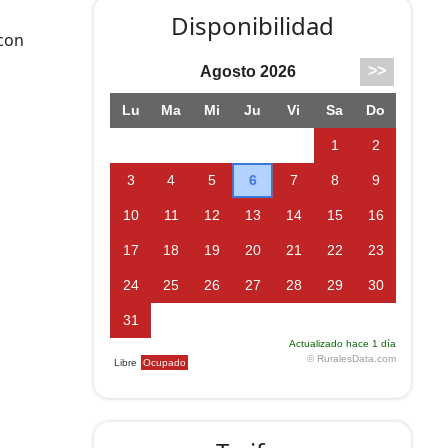
Disponibilidad
 con
ntes