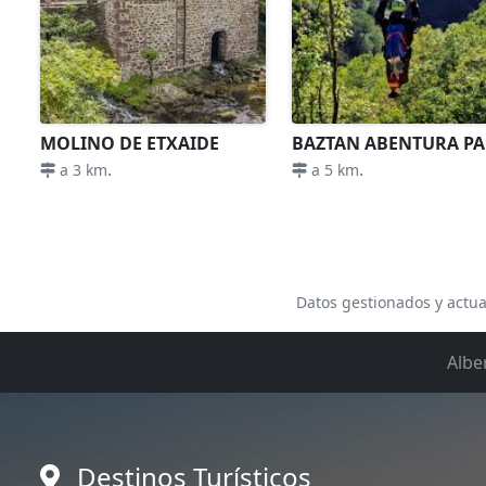
MOLINO DE ETXAIDE
BAZTAN ABENTURA P
.
.
a 3 km
a 5 km
Datos gestionados y actua
Albe
Destinos Turísticos