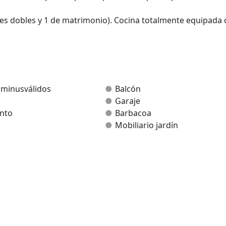
ones dobles y 1 de matrimonio). Cocina totalmente equipada
ucha (planta baja) y otra con bañera (1º planta). Salón con
xterior amplia zona verde equipada a disposición de los clie
ra niños.
 minusválidos
Balcón
Garaje
nto
Barbacoa
Mobiliario jardín