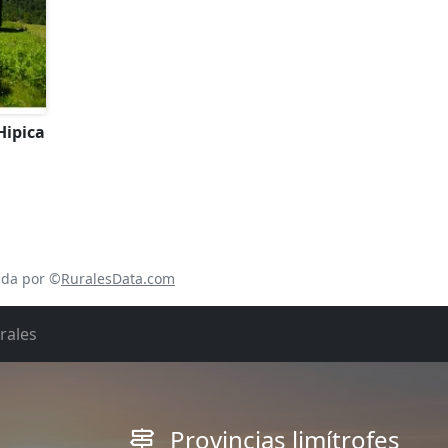
Hipica
ada por ©
RuralesData.com
rales
Provincias limítrofes