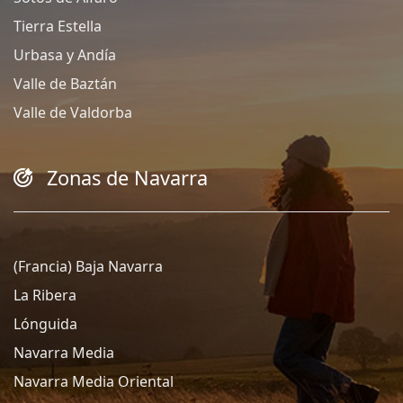
Tierra Estella
Urbasa y Andía
Valle de Baztán
Valle de Valdorba
Zonas de Navarra
(Francia) Baja Navarra
La Ribera
Lónguida
Navarra Media
Navarra Media Oriental