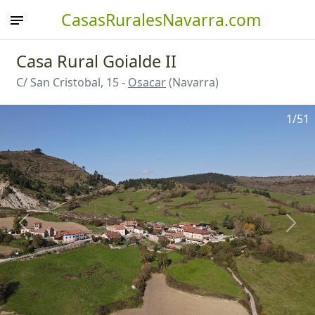
CasasRuralesNavarra.com
Casa Rural Goialde II
C/ San Cristobal, 15 -
Osacar
(Navarra)
1
/51
Anterior
Sigu