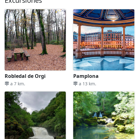
Excursiones
Robledal de Orgi
Pamplona
.
.
a 7 km
a 13 km