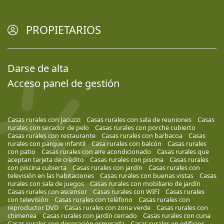
PROPIETARIOS
Darse de alta
Acceso panel de gestión
Casas rurales con Jacuzzi
Casas rurales con sala de reuniones
Casas
rurales con secador de pelo
Casas rurales con porche cubierto
Casas rurales con restaurante
Casas rurales con barbacoa
Casas
rurales con parque infantil
Casa rurales con balcón
Casas rurales
con patio
Casas rurales con aire acondicionado
Casas rurales que
aceptan tarjeta de crédito
Casas rurales con piscina
Casas rurales
con piscina cubierta
Casas rurales con jardín
Casas rurales con
televisión en las habitaciones
Casas rurales con buenas vistas
Casas
rurales con sala de juegos
Casas rurales con mobiliario de jardín
Casas rurales con ascensor
Casas rurales con WIFI
Casas rurales
con televisión
Casas rurales con teléfono
Casas rurales con
reproductor DVD
Casas rurales con zona verde
Casas rurales con
chimenea
Casas rurales con jardín cerrado
Casas rurales con cuna
Casas rurales con decoración esmerada
Casas rurales en edificios