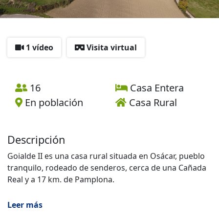
1 vídeo
Visita virtual
16
Casa Entera
En población
Casa Rural
Descripción
Goialde II es una casa rural situada en Osácar, pueblo
tranquilo, rodeado de senderos, cerca de una Cañada
Real y a 17 km. de Pamplona.
Casa rural para capacidad de 16 personas (consultar)
Leer más
totalmente reformada, se compone de 7 habitaciones,