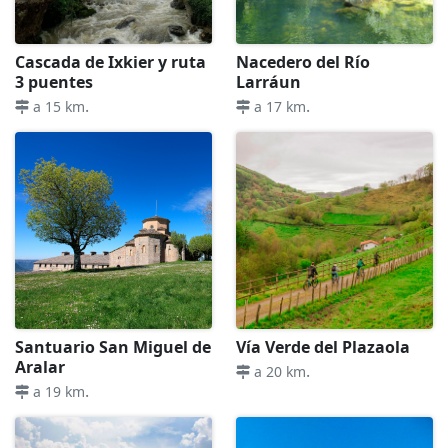
Cascada de Ixkier y ruta
Nacedero del Río
3 puentes
Larráun
.
.
a 15 km
a 17 km
Santuario San Miguel de
Vía Verde del Plazaola
Aralar
.
a 20 km
.
a 19 km