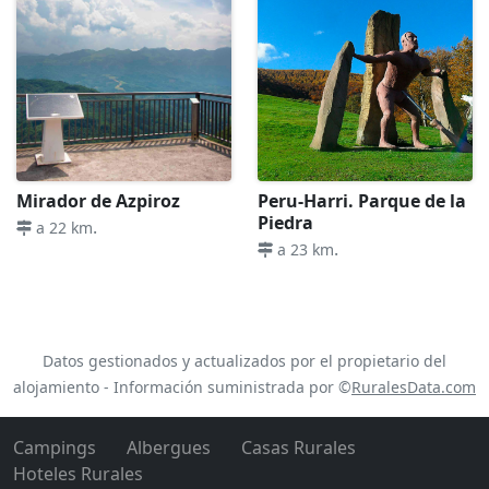
Mirador de Azpiroz
Peru-Harri. Parque de la
Piedra
.
a 22 km
.
a 23 km
Datos gestionados y actualizados por el propietario del
alojamiento - Información suministrada por ©
RuralesData.com
Campings
Albergues
Casas Rurales
Hoteles Rurales