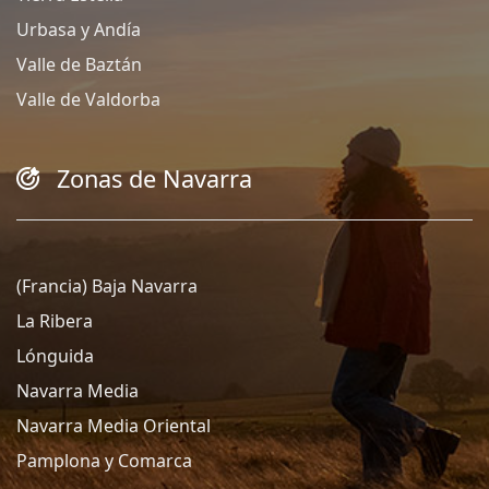
Urbasa y Andía
Valle de Baztán
Valle de Valdorba
Zonas de Navarra
(Francia) Baja Navarra
La Ribera
Lónguida
Navarra Media
Navarra Media Oriental
Pamplona y Comarca