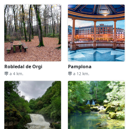
Robledal de Orgi
Pamplona
.
.
a 4 km
a 12 km