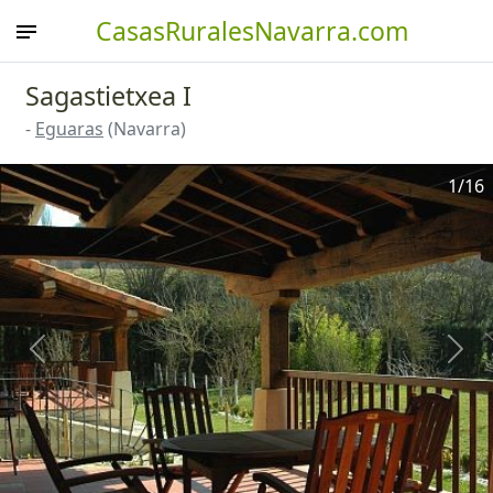
CasasRuralesNavarra.com
Sagastietxea I
-
Eguaras
(Navarra)
1
/16
Anterior
Sigu