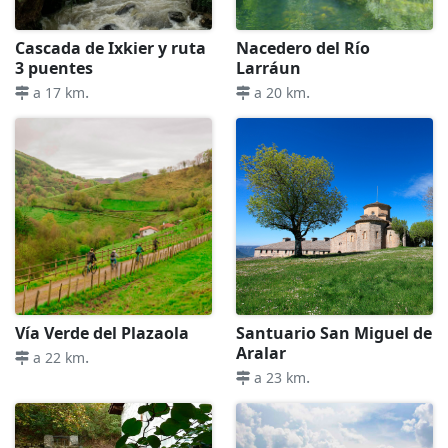
Cascada de Ixkier y ruta
Nacedero del Río
3 puentes
Larráun
.
.
a 17 km
a 20 km
Vía Verde del Plazaola
Santuario San Miguel de
Aralar
.
a 22 km
.
a 23 km