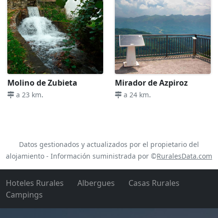
Molino de Zubieta
Mirador de Azpiroz
.
.
a 23 km
a 24 km
Datos gestionados y actualizados por el propietario del
alojamiento - Información suministrada por ©
RuralesData.com
Hoteles Rurales
Albergues
Casas Rurales
Campings