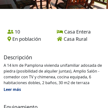
10
Casa Entera
En población
Casa Rural
Descripción
A 14 km de Pamplona vivienda unifamiliar adosada de
piedra (posibilidad de alquiler juntas), Amplio Salón -
comedor con TV y chimenea, cocina equipada, 6
habitaciones dobles, 2 baños, 30 m2 de terraza
cubierta, 500 m2 de zona verde, Aparcamiento exterior,
Leer más
Barbacoa.
Equipamiento