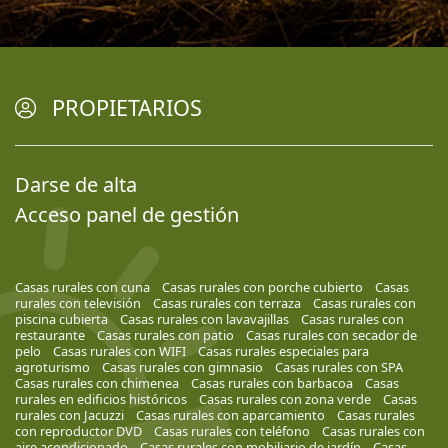
PROPIETARIOS
Darse de alta
Acceso panel de gestión
Casas rurales con cuna
Casas rurales con porche cubierto
Casas
rurales con televisión
Casas rurales con terraza
Casas rurales con
piscina cubierta
Casas rurales con lavavajillas
Casas rurales con
restaurante
Casas rurales con patio
Casas rurales con secador de
pelo
Casas rurales con WIFI
Casas rurales especiales para
agroturismo
Casas rurales con gimnasio
Casas rurales con SPA
Casas rurales con chimenea
Casas rurales con barbacoa
Casas
rurales en edificios históricos
Casas rurales con zona verde
Casas
rurales con Jacuzzi
Casas rurales con aparcamiento
Casas rurales
con reproductor DVD
Casas rurales con teléfono
Casas rurales con
aire acondicionado
Casas rurales con mobiliario de jardín
Casas