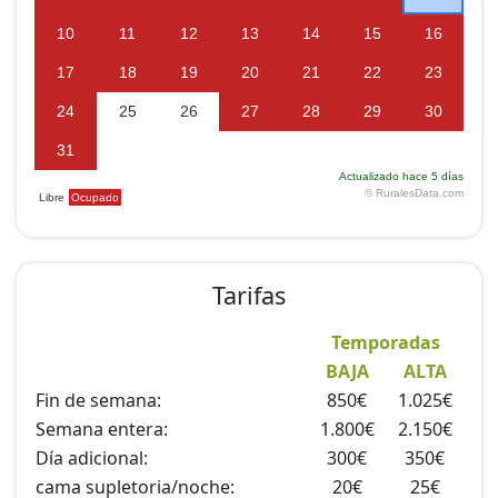
Zona exterior ajardinada:
Frente a la fachada sur de la casa existe una amplia
zona ajardinada de 500 m2 para uso exclusivo de los
clientes que dispone de barbacoa y mesas de pic-nic.
Igualmente se cuenta con un pequeño huerto con
hortalizas de temporada disponible para su visita.
La casa cuenta con red WIFI . Disponibilidad de cunas
para niñ@s (gratuítas) y 2 camas supletorias. No se
permiten animales dentro de la casa. No se permite
fumar en las habitaciones.
Tarifas
Temporadas
BAJA
ALTA
Fin de semana:
850€
1.025€
Semana entera:
1.800€
2.150€
Dí­a adicional:
300€
350€
cama supletoria/noche:
20€
25€