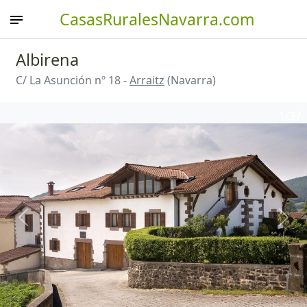
CasasRuralesNavarra.com
Albirena
C/ La Asunción nº 18 -
Arraitz
(Navarra)
1
/37
Anterior
Sigu