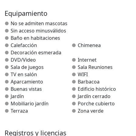
Es una vivienda independiente distribuida en tres
plantas y adosada a la casa de los propietarios,
Equipamiento
distribuyéndose del modo que se detalla:
No se admiten mascotas
Sin acceso minusválidos
Planta baja:
Baño en habitaciones
* Acceso directo desde dos calles diferentes.
Calefacción
Chimenea
* Recepción principal (acceso clientes) con vitrina
Decoración esmerada
expositora-tienda de productos artesanales típicos de
DVD/Video
Internet
la zona.
Sala de juegos
Sala Reuniones
* Sala de juegos con billar, futbolín, ping-pong y zona
TV en salón
WIFI
específica de recreo para los más pequeños de la
Aparcamiento
Barbacoa
familia con mesas y sillas infantiles.
Buenas vistas
Edificio histórico
* Aseo.
Jardín
Jardín cerrado
* Sala-recepción auxiliar
Mobiliario jardín
Porche cubierto
Terraza
Zona verde
Planta primera:
* Cocina totalmente equipada con lavadora, frigorífico,
lavavajillas, vitrocerámica y utensilios y aparatos de
Registros y licencias
cocina.