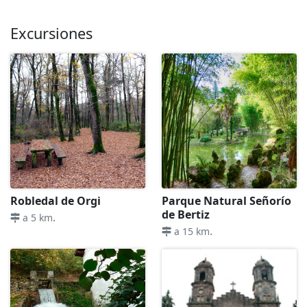
Excursiones
Robledal de Orgi
Parque Natural Señorío
de Bertiz
.
a 5 km
.
a 15 km