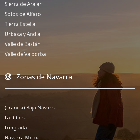
Sierra de Aralar
Sotos de Alfaro
Tierra Estella
Urbasa y Andía
Valle de Baztán
Valle de Valdorba
Zonas de Navarra
(Francia) Baja Navarra
La Ribera
Lónguida
Navarra Media