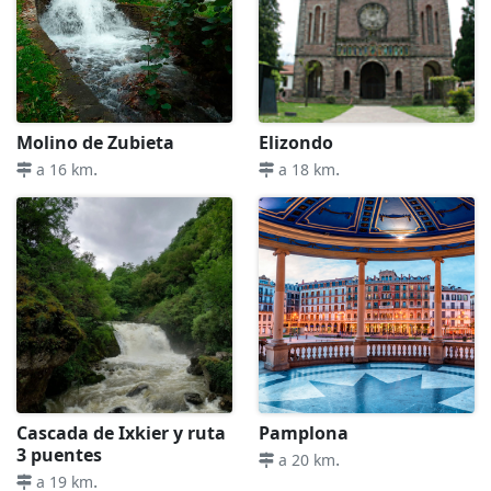
Molino de Zubieta
Elizondo
.
.
a 16 km
a 18 km
Cascada de Ixkier y ruta
Pamplona
3 puentes
.
a 20 km
.
a 19 km