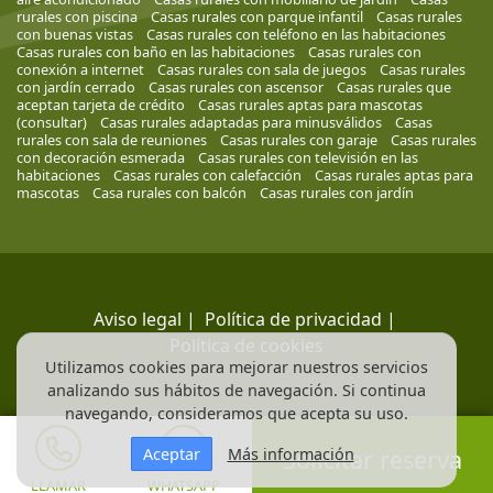
rurales con piscina
Casas rurales con parque infantil
Casas rurales
con buenas vistas
Casas rurales con teléfono en las habitaciones
Casas rurales con baño en las habitaciones
Casas rurales con
conexión a internet
Casas rurales con sala de juegos
Casas rurales
con jardín cerrado
Casas rurales con ascensor
Casas rurales que
aceptan tarjeta de crédito
Casas rurales aptas para mascotas
(consultar)
Casas rurales adaptadas para minusválidos
Casas
rurales con sala de reuniones
Casas rurales con garaje
Casas rurales
con decoración esmerada
Casas rurales con televisión en las
habitaciones
Casas rurales con calefacción
Casas rurales aptas para
mascotas
Casa rurales con balcón
Casas rurales con jardín
Aviso legal
|
Política de privacidad
|
Política de cookies
Utilizamos cookies para mejorar nuestros servicios
analizando sus hábitos de navegación. Si continua
navegando, consideramos que acepta su uso.
Aceptar
Más información
Solicitar reserva
LLAMAR
WHATSAPP