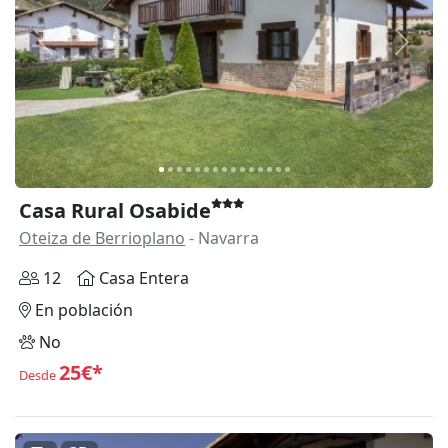
Anterior
Siguie
Casa Rural Osabide
Oteiza de Berrioplano
- Navarra
12
Casa Entera
En población
No
25€*
Desde