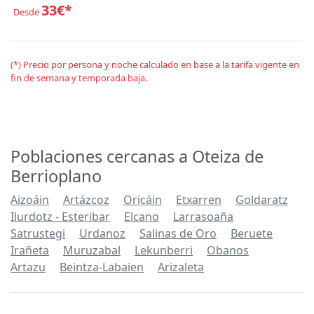
33€*
Desde
(*) Precio por persona y noche calculado en base a la tarifa vigente en
fin de semana y temporada baja.
Poblaciones cercanas a Oteiza de
Berrioplano
Aizoáin
Artázcoz
Oricáin
Etxarren
Goldaratz
Ilurdotz - Esteribar
Elcano
Larrasoaña
Satrustegi
Urdanoz
Salinas de Oro
Beruete
Irañeta
Muruzabal
Lekunberri
Obanos
Artazu
Beintza-Labaien
Arizaleta