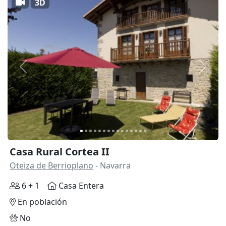
3D
Anterior
Siguie
Casa Rural Cortea II
Oteiza de Berrioplano
- Navarra
6 + 1
Casa Entera
En población
No