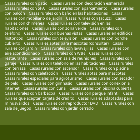
Casas rurales con patio
Casas rurales con decoración esmerada
Casas rurales con SPA
Casas rurales con aparcamiento
Casa rurales
con balcón
Casas rurales con baño en las habitaciones
Casas
rurales con mobiliario de jardín
Casas rurales con Jacuzzi
Casas
rurales con chimenea
Casas rurales con televisión en las
habitaciones
Casas rurales con zona verde
Casas rurales con
teléfono
Casas rurales con buenas vistas
Casas rurales en edificios
históricos
Casas rurales con televisión
Casas rurales con porche
cubierto
Casas rurales aptas para mascotas (consultar)
Casas
rurales con jardín
Casas rurales con lavavajillas
Casas rurales con
aire acondicionado
Casas rurales con WIFI
Casas rurales con
restaurante
Casas rurales con sala de reuniones
Casas rurales con
garaje
Casas rurales con teléfono en las habitaciones
Casas rurales
con terraza
Casas rurales con ascensor
Casas rurales con piscina
Casas rurales con calefacción
Casas rurales aptas para mascotas
Casas rurales especiales para agroturismo
Casas rurales con secador
de pelo
Casas rurales con gimnasio
Casas rurales con conexión a
internet
Casas rurales con cuna
Casas rurales con piscina cubierta
Casas rurales con barbacoa
Casas rurales con parque infantil
Casas
rurales que aceptan tarjeta de crédito
Casas rurales adaptadas para
minusválidos
Casas rurales con reproductor DVD
Casas rurales con
sala de juegos
Casas rurales con jardín cerrado