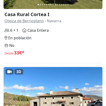
Casa Rural Cortea I
Oteiza de Berrioplano
- Navarra
6 + 1
Casa Entera
En población
No
33€*
Desde
3D
Anterior
Siguie