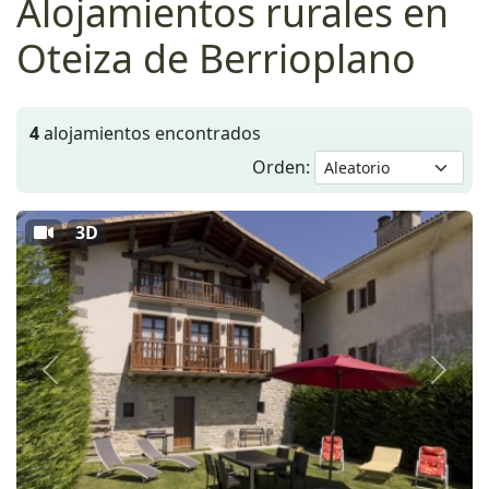
Alojamientos rurales en
Oteiza de Berrioplano
4
alojamientos encontrados
Orden:
3D
Anterior
Siguie