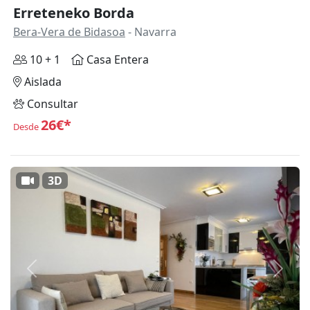
Erreteneko Borda
Bera-Vera de Bidasoa
- Navarra
10 + 1
Casa Entera
Aislada
Consultar
26€*
Desde
3D
Anterior
Siguie