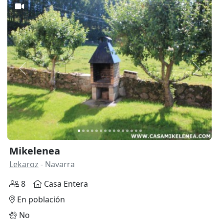
Anterior
Siguie
Mikelenea
Lekaroz
- Navarra
8
Casa Entera
En población
No