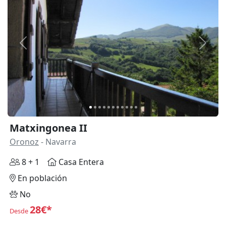
Anterior
Siguie
Matxingonea II
Oronoz
- Navarra
8 + 1
Casa Entera
En población
No
28€*
Desde