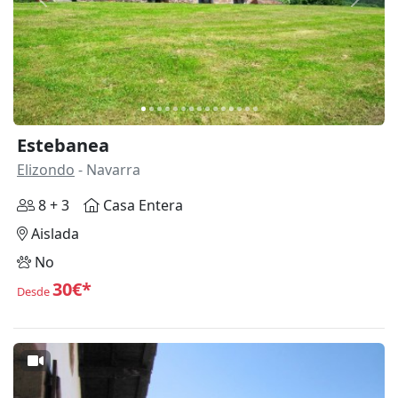
Anterior
Siguie
Estebanea
Elizondo
- Navarra
8 + 3
Casa Entera
Aislada
No
30€*
Desde