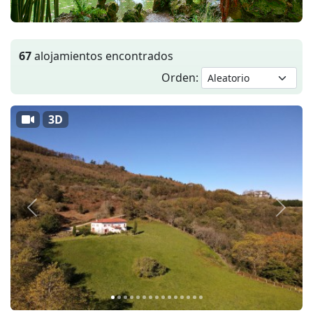
67
alojamientos encontrados
Orden:
3D
Anterior
Siguie