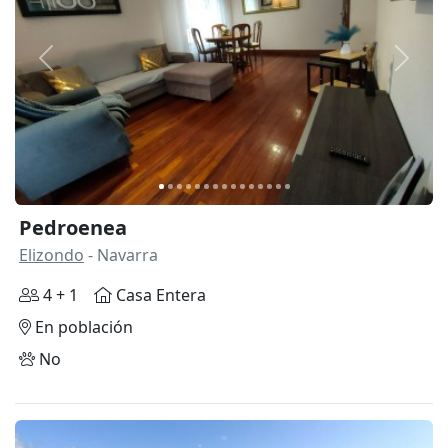
Anterior
Siguie
Pedroenea
Elizondo
- Navarra
4 + 1
Casa Entera
En población
No