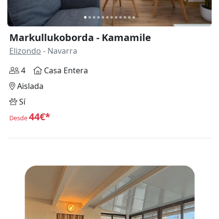
Markullukoborda - Kamamile
Elizondo
- Navarra
4
Casa Entera
Aislada
Sí
44€*
Desde