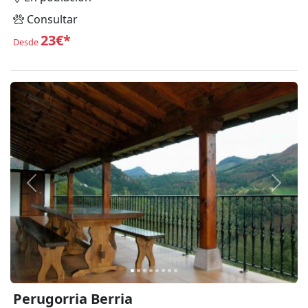
Consultar
23€*
Desde
Anterior
Siguie
Perugorria Berria