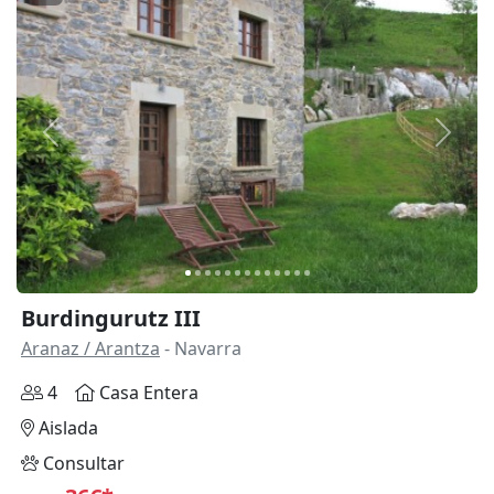
Anterior
Siguie
Burdingurutz III
Aranaz / Arantza
- Navarra
4
Casa Entera
Aislada
Consultar