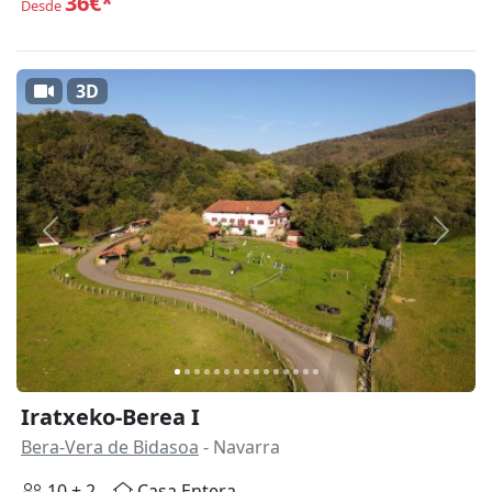
36€*
Desde
3D
Anterior
Siguie
Iratxeko-Berea I
Bera-Vera de Bidasoa
- Navarra
10 + 2
Casa Entera