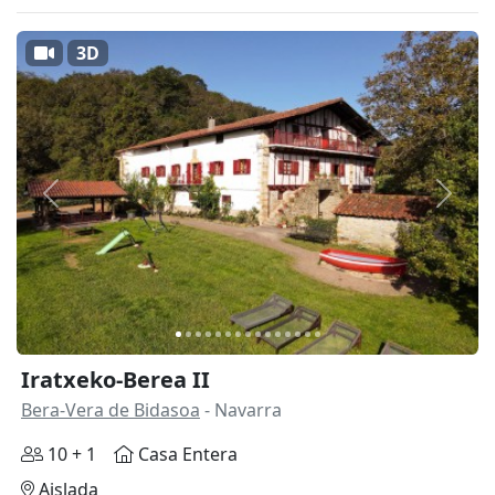
3D
Anterior
Siguie
Iratxeko-Berea II
Bera-Vera de Bidasoa
- Navarra
10 + 1
Casa Entera
Aislada