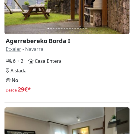
Agerrebereko Borda I
Etxalar
- Navarra
6 + 2
Casa Entera
Aislada
No
29€*
Desde