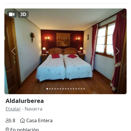
3D
Anterior
Siguie
Aldalurberea
Etxalar
- Navarra
8
Casa Entera
En población