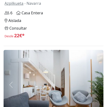
Azpilkueta
- Navarra
6
Casa Entera
Aislada
Consultar
22€*
Desde
Anterior
Siguie