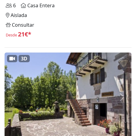
6
Casa Entera
Aislada
Consultar
21€*
Desde
3D
Anterior
Siguie