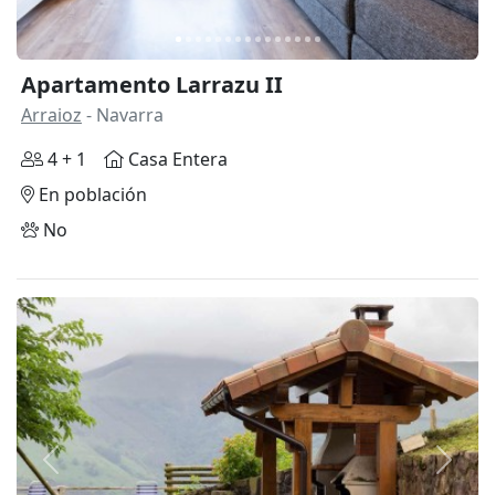
Apartamento Larrazu II
Arraioz
- Navarra
4 + 1
Casa Entera
En población
No
Anterior
Siguie