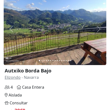
Anterior
Siguie
Autxiko Borda Bajo
Elizondo
- Navarra
4
Casa Entera
Aislada
Consultar