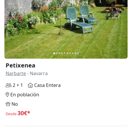
Anterior
Siguie
Petixenea
Narbarte
- Navarra
2 + 1
Casa Entera
En población
No
30€*
Desde