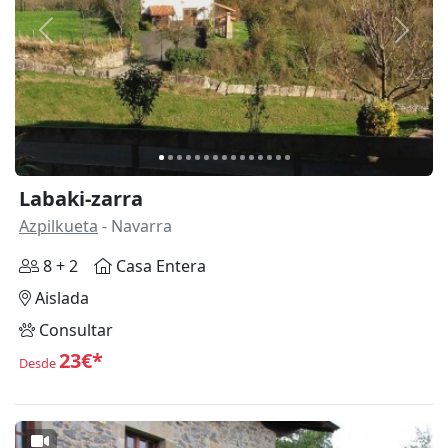
Anterior
Siguie
Labaki-zarra
Azpilkueta
- Navarra
8 + 2
Casa Entera
Aislada
Consultar
23€*
Desde