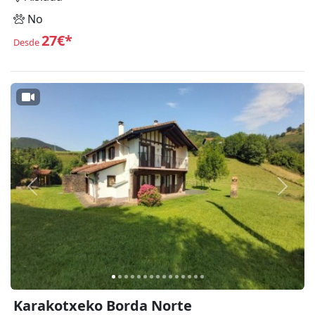
No
27€*
Desde
Anterior
Siguie
Karakotxeko Borda Norte