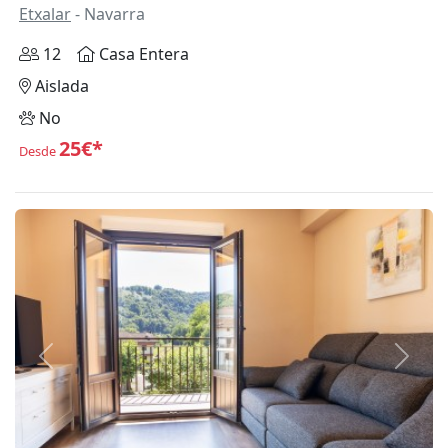
Etxalar
- Navarra
12
Casa Entera
Aislada
No
25€*
Desde
Anterior
Siguie