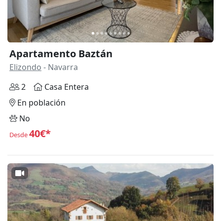
Apartamento Baztán
Elizondo
- Navarra
2
Casa Entera
En población
No
40€*
Desde