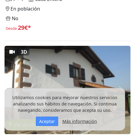
En población
No
29€*
Desde
3D
Anterior
Siguie
Utilizamos cookies para mejorar nuestros servicios
analizando sus hábitos de navegación. Si continua
navegando, consideramos que acepta su uso.
Aceptar
Más información
Ver en mapa