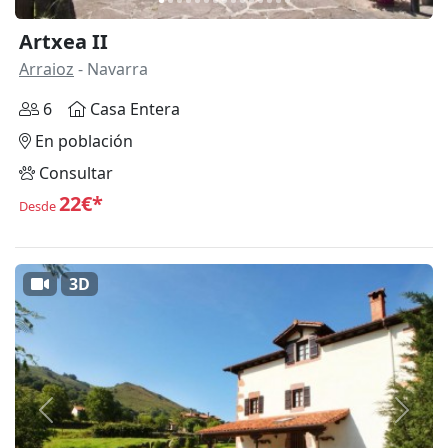
Artxea II
Arraioz
- Navarra
6
Casa Entera
En población
Consultar
22€*
Desde
3D
Anterior
Siguie