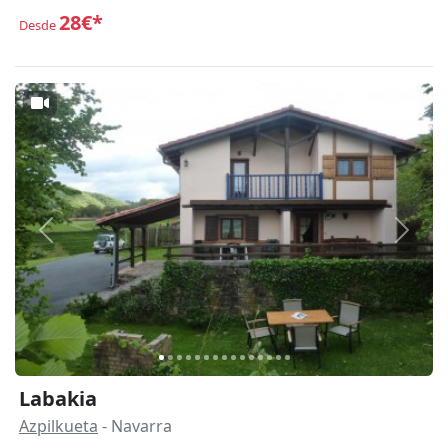
28€*
Desde
Anterior
Siguie
Labakia
Azpilkueta
- Navarra