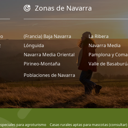
Zonas de Navarra
ro
(Francia) Baja Navarra
La Ribera
z
Lónguida
Navarra Media
Navarra Media Oriental
Pamplona y Coma
Pirineo-Montaña
Valle de Basaburú
Poblaciones de Navarra
especiales para agroturismo
Casas rurales aptas para mascotas (consultar)