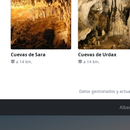
Cuevas de Sara
Cuevas de Urdax
.
.
a 14 km
a 14 km
Datos gestionados y actua
Albe