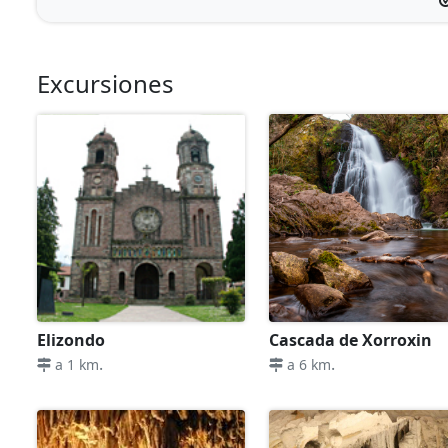
Excursiones
Elizondo
Cascada de Xorroxin
.
.
a 1 km
a 6 km