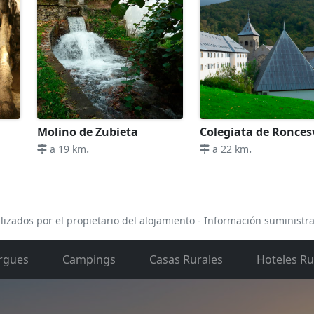
Molino de Zubieta
Colegiata de Ronces
.
.
a 19 km
a 22 km
lizados por el propietario del alojamiento - Información suministr
rgues
Campings
Casas Rurales
Hoteles Ru