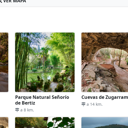
VER MAPA
Parque Natural Señorío
Cuevas de Zugarram
de Bertiz
.
a 14 km
.
a 8 km