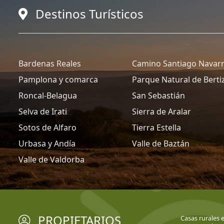
Destinos Turísticos
Bardenas Reales
Camino Santiago Navar
Pamplona y comarca
Parque Natural de Berti
Roncal-Belagua
San Sebastián
Selva de Irati
Sierra de Aralar
Sotos de Alfaro
Tierra Estella
Urbasa y Andía
Valle de Baztán
Valle de Valdorba
PROPIETARIOS
Casas rurales 