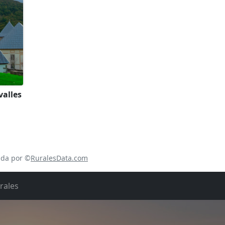
valles
ada por ©
RuralesData.com
rales