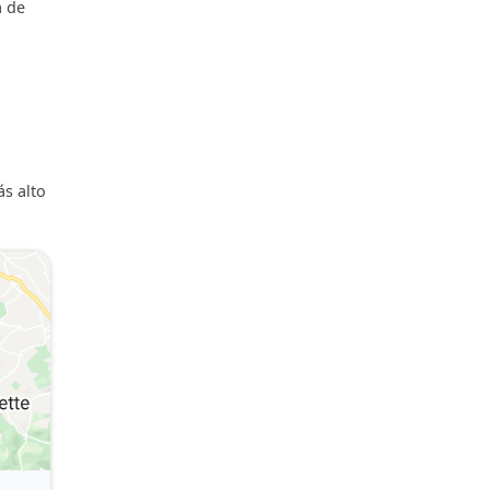
a de
ás alto