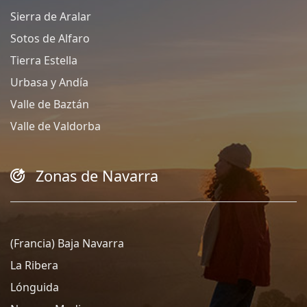
Sierra de Aralar
Sotos de Alfaro
Tierra Estella
Urbasa y Andía
Valle de Baztán
Valle de Valdorba
Zonas de Navarra
(Francia) Baja Navarra
La Ribera
Lónguida