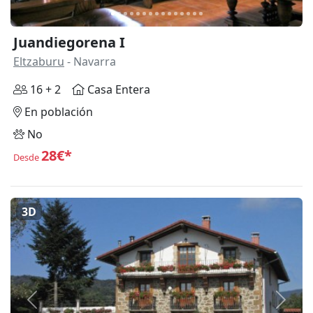
Juandiegorena I
Eltzaburu
- Navarra
16 + 2
Casa Entera
En población
No
28€*
Desde
3D
Anterior
Siguie