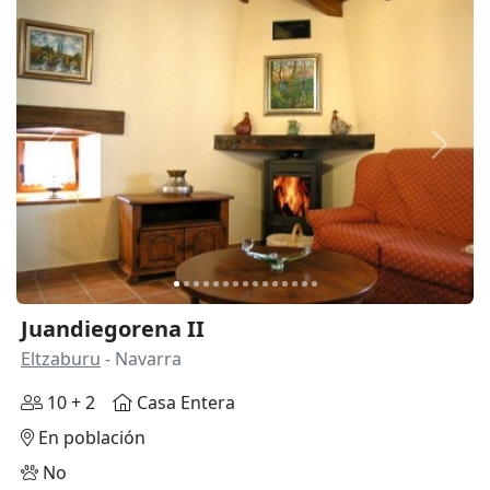
Anterior
Siguie
Juandiegorena II
Eltzaburu
- Navarra
10 + 2
Casa Entera
En población
No