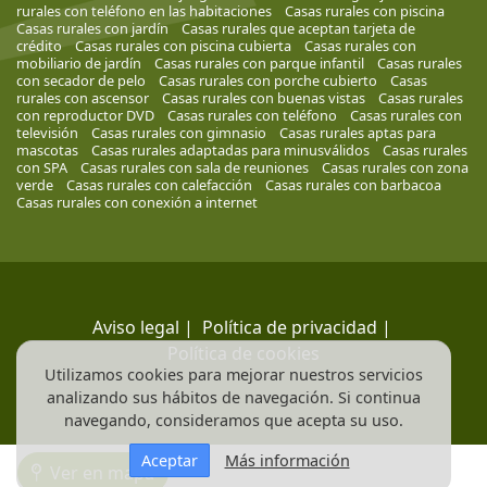
rurales con teléfono en las habitaciones
Casas rurales con piscina
Casas rurales con jardín
Casas rurales que aceptan tarjeta de
crédito
Casas rurales con piscina cubierta
Casas rurales con
mobiliario de jardín
Casas rurales con parque infantil
Casas rurales
con secador de pelo
Casas rurales con porche cubierto
Casas
rurales con ascensor
Casas rurales con buenas vistas
Casas rurales
con reproductor DVD
Casas rurales con teléfono
Casas rurales con
televisión
Casas rurales con gimnasio
Casas rurales aptas para
mascotas
Casas rurales adaptadas para minusválidos
Casas rurales
con SPA
Casas rurales con sala de reuniones
Casas rurales con zona
verde
Casas rurales con calefacción
Casas rurales con barbacoa
Casas rurales con conexión a internet
Aviso legal
|
Política de privacidad
|
Política de cookies
Utilizamos cookies para mejorar nuestros servicios
analizando sus hábitos de navegación. Si continua
navegando, consideramos que acepta su uso.
Aceptar
Más información
Ver en mapa