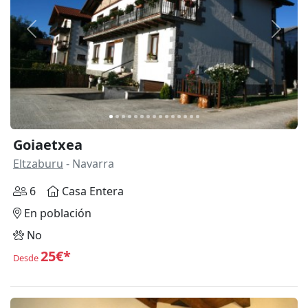
Anterior
Siguie
Goiaetxea
Eltzaburu
- Navarra
6
Casa Entera
En población
No
25€*
Desde