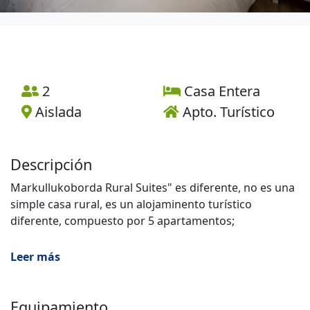
2
Casa Entera
Aislada
Apto. Turístico
Descripción
Markullukoborda Rural Suites" es diferente, no es una
simple casa rural, es un alojaminento turístico
diferente, compuesto por 5 apartamentos;
- La casa Markullukoborda de 2 plantas con capacidad
Leer más
para 8 +2pax.
- Y los 4 apartamentos turísticos rurales tipo estudio,
Equipamiento