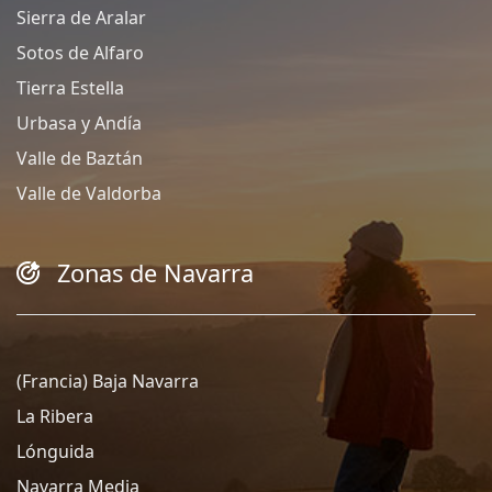
Sierra de Aralar
Sotos de Alfaro
Tierra Estella
Urbasa y Andía
Valle de Baztán
Valle de Valdorba
Zonas de Navarra
(Francia) Baja Navarra
La Ribera
Lónguida
Navarra Media