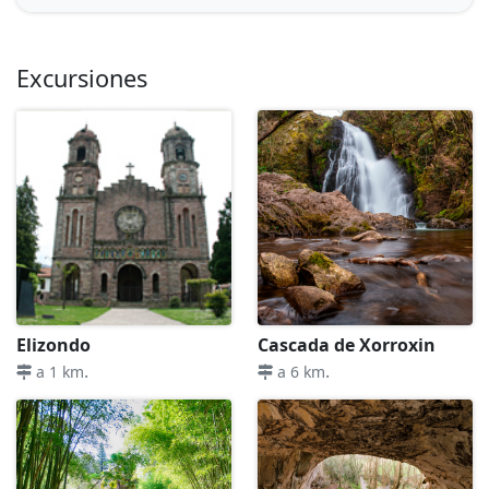
Excursiones
Elizondo
Cascada de Xorroxin
.
.
a 1 km
a 6 km