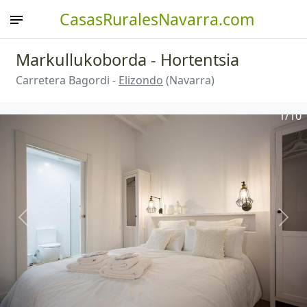
CasasRuralesNavarra.com
Markullukoborda - Hortentsia
Carretera Bagordi -
Elizondo
(Navarra)
1
/10
Anterior
Sigu