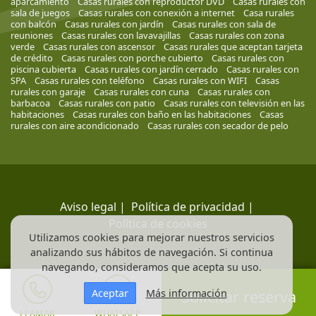
aparcamiento
Casas rurales con reproductor DVD
Casas rurales con
sala de juegos
Casas rurales con conexión a internet
Casa rurales
con balcón
Casas rurales con jardín
Casas rurales con sala de
reuniones
Casas rurales con lavavajillas
Casas rurales con zona
verde
Casas rurales con ascensor
Casas rurales que aceptan tarjeta
de crédito
Casas rurales con porche cubierto
Casas rurales con
piscina cubierta
Casas rurales con jardín cerrado
Casas rurales con
SPA
Casas rurales con teléfono
Casas rurales con WIFI
Casas
rurales con garaje
Casas rurales con cuna
Casas rurales con
barbacoa
Casas rurales con patio
Casas rurales con televisión en las
habitaciones
Casas rurales con baño en las habitaciones
Casas
rurales con aire acondicionado
Casas rurales con secador de pelo
Aviso legal
|
Política de privacidad
|
Política de cookies
Utilizamos cookies para mejorar nuestros servicios
analizando sus hábitos de navegación. Si continua
navegando, consideramos que acepta su uso.
Aceptar
Más información
Solicitar reserva
LLAMAR
WHATSAPP