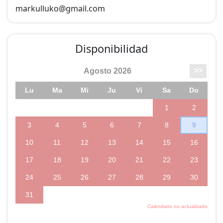
markulluko@
gmail.com
* Cesta obsequio de productos gastronómicos del
valle.
Disponibilidad
En el Precio está incluido el alquiler de la casa con
todos sus enseres. Y una cestita con productos
gastronómicos producidos y elaborados en Baztan
para degustar mermelada, miel, chocolate de Elizondo,
leche y yogures ecológicos y magdalenas. También
cápsulas de nespresso para tomarse el café de la
mañana. Y también té.
SOLO ADMITIMOS PERROS, GATOS NO.