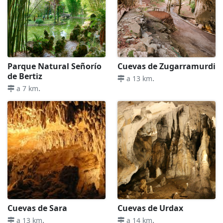
Parque Natural Señorío
Cuevas de Zugarramurdi
de Bertiz
.
a 13 km
.
a 7 km
Cuevas de Sara
Cuevas de Urdax
.
.
a 13 km
a 14 km