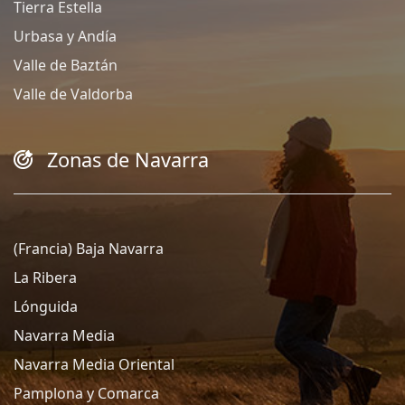
Tierra Estella
Urbasa y Andía
Valle de Baztán
Valle de Valdorba
Zonas de Navarra
(Francia) Baja Navarra
La Ribera
Lónguida
Navarra Media
Navarra Media Oriental
Pamplona y Comarca