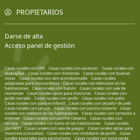
PROPIETARIOS
Darse de alta
Acceso panel de gestión
Casas rurales con SPA
Casas rurales con ascensor
Casas rurales con
lavavajillas
Casas rurales con chimenea
Casas rurales con buenas
vistas
Casas rurales con aire acondicionado
Casas rurales
adaptadas para minusválidos
Casas rurales con televisión en las
habitaciones
Casa rurales con balcón
Casas rurales con sala de
reuniones
Casas rurales aptas para mascotas
Casas rurales con
jardín cerrado
Casas rurales con jardín
Casas rurales con patio
Casas rurales con parque infantil
Casas rurales con secador de pelo
Casas rurales con Jacuzzi
Casas rurales con piscina cubierta
Casas
rurales con teléfono en las habitaciones
Casas rurales con conexión a
internet
Casas rurales con porche cubierto
Casas rurales con
terraza
Casas rurales con baño en las habitaciones
Casas rurales
con WIFI
Casas rurales con sala de juegos
Casas rurales aptas para
mascotas (consultar)
Casas rurales con mobiliario de jardín
Casas
rurales especiales para agroturismo
Casas rurales con zona verde