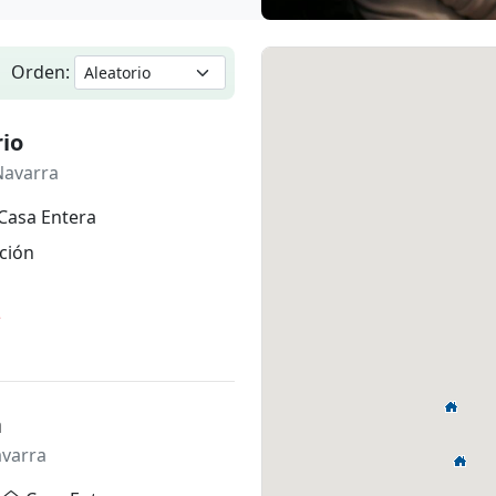
Orden:
io
Navarra
Casa Entera
ción
*
a
avarra