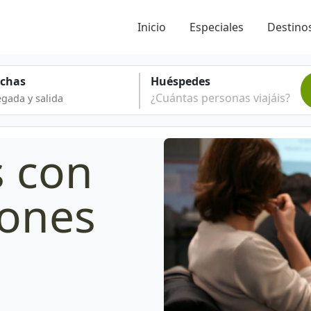
Inicio
Especiales
Destinos
echas
Huéspedes
¿Cuántas personas viajáis?
s con
iones