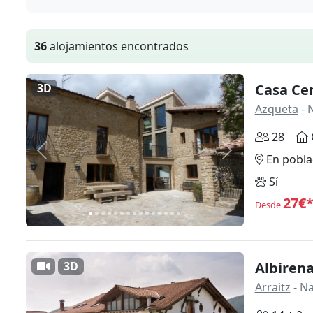
36
alojamientos encontrados
3D
Casa Cer
Azqueta
- 
28
Anterior
Siguiente
En pobla
Sí
27€
Desde
3D
Albiren
Arraitz
- N