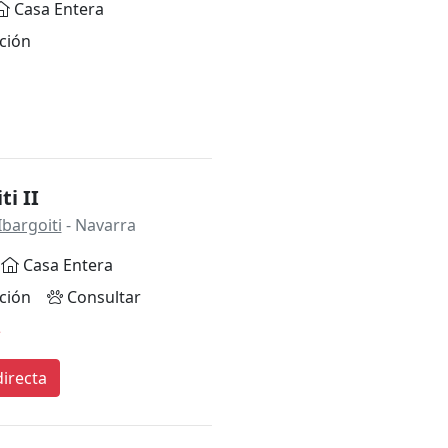
Casa Entera
ción
ti II
Ibargoiti
- Navarra
Casa Entera
ción
Consultar
*
irecta