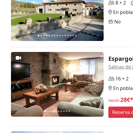
8 + 2
Anterior
Siguiente
En pobla
No
Espargoi
Salinas de 
16 + 2
Anterior
Siguiente
En pobla
28€
Desde
Reserva d