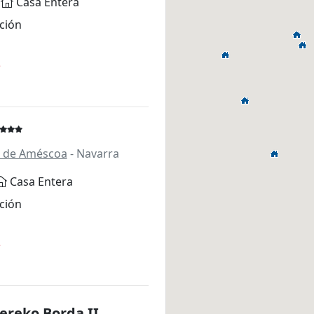
Casa Entera
ción
*
n de Améscoa
- Navarra
Casa Entera
ción
*
ereko Borda II