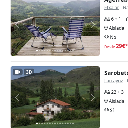
Etxalar
- N
6 + 1
Anterior
Siguiente
Aislada
No
29€
Desde
3D
Sarobet
Larrayoz
- 
22 + 3
Anterior
Siguiente
Aislada
Sí