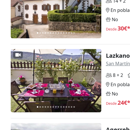
14 + 2
Anterior
Siguiente
En pobla
No
30€
Desde
Lazkano
San Martí
8 + 2
Anterior
Siguiente
En pobla
No
24€
Desde
Agerreb