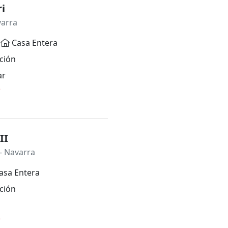
i
varra
Casa Entera
ción
ar
*
II
- Navarra
asa Entera
ción
*