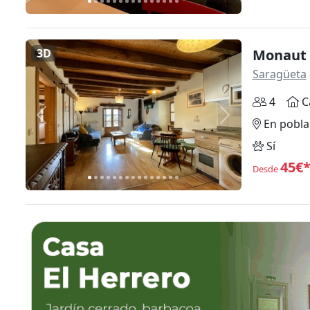
3D
Monaut 
Saragüeta
4
C
Anterior
Siguiente
En pobla
Sí
45€
Desde