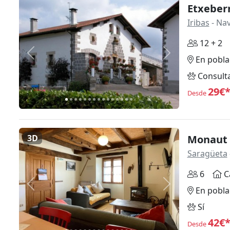
Etxeberr
Iribas
- Na
12 + 2
Anterior
Siguiente
En pobla
Consult
29€
Desde
3D
Monaut 
Saragüeta
6
C
Anterior
Siguiente
En pobla
Sí
42€
Desde