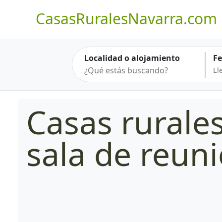
CasasRuralesNavarra.com
Localidad o alojamiento
F
Casas rurale
sala de reun