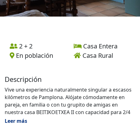
2 + 2
Casa Entera
En población
Casa Rural
Descripción
Vive una experiencia naturalmente singular a escasos
kilómetros de Pamplona. Alójate cómodamente en
pareja, en familia o con tu grupito de amigas en
nuestra casa BEITIKOETXEA II con capacidad para 2/4
personas.
Leer más
BEITIKOETXEA II es un apartamento anexo a