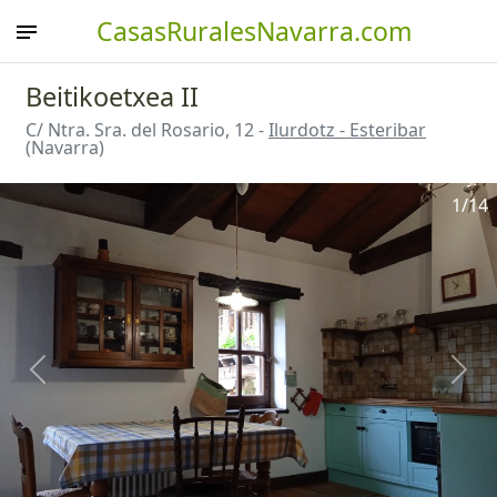
CasasRuralesNavarra.com
Beitikoetxea II
C/ Ntra. Sra. del Rosario, 12 -
Ilurdotz - Esteribar
(Navarra)
1
/14
Anterior
Sigu