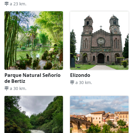
.
a 23 km
Parque Natural Señorío
Elizondo
de Bertiz
.
a 30 km
.
a 30 km