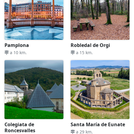
Pamplona
Robledal de Orgi
.
.
a 10 km
a 15 km
Colegiata de
Santa María de Eunate
Roncesvalles
.
a 29 km