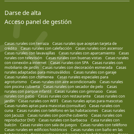
Darse de alta
Acceso panel de gestión
Casas rurales con terraza
Casas rurales que aceptan tarjeta de
crédito
Casas rurales con calefacción
Casas rurales con ascensor
Casas rurales con lavavajillas
Casas rurales con aparcamiento
Casas
rurales con televisión
Casas rurales con buenas vistas
Casas rurales
con conexión a internet
Casas rurales con SPA
Casas rurales con
mobiliario de jardín
Casas rurales con decoración esmerada
Casas
rurales adaptadas para minusválidos
Casas rurales con garaje
Casas rurales con chimenea
Casas rurales especiales para
agroturismo
Casas rurales con aire acondicionado
Casas rurales
con piscina cubierta
Casas rurales con secador de pelo
Casas
rurales con parque infantil
Casas rurales con gimnasio
Casas
rurales con patio
Casas rurales con restaurante
Casas rurales con
jardín
Casas rurales con WIFI
Casas rurales aptas para mascotas
Casas rurales aptas para mascotas (consultar)
Casas rurales con
cuna
Casas rurales con teléfono en las habitaciones
Casas rurales
con Jacuzzi
Casas rurales con porche cubierto
Casas rurales con
reproductor DVD
Casas rurales con barbacoa
Casa rurales con
balcón
Casas rurales con sala de juegos
Casas rurales con teléfono
Casas rurales en edificios históricos
Casas rurales con baño en las