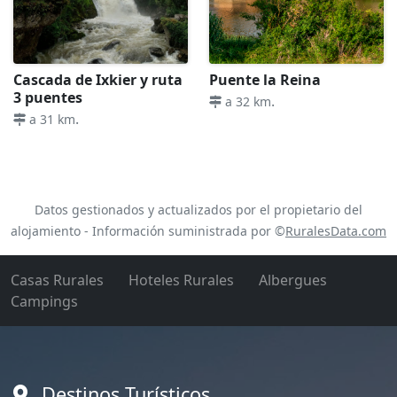
Cascada de Ixkier y ruta
Puente la Reina
3 puentes
.
a 32 km
.
a 31 km
Datos gestionados y actualizados por el propietario del
alojamiento - Información suministrada por ©
RuralesData.com
Casas Rurales
Hoteles Rurales
Albergues
Campings
Destinos Turísticos