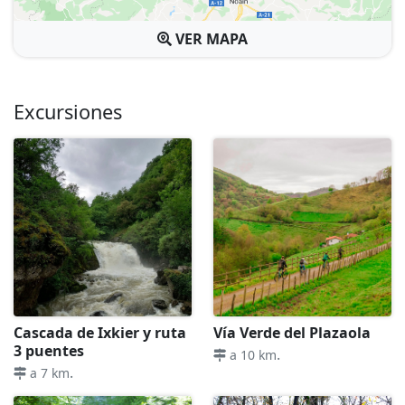
VER MAPA
Excursiones
Cascada de Ixkier y ruta
Vía Verde del Plazaola
3 puentes
.
a 10 km
.
a 7 km