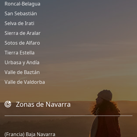
Roncal-Belagua
San Sebastián
Selva de Irati
Sierra de Aralar
Sotos de Alfaro
Tierra Estella
Urbasa y Andía
Valle de Baztán
Valle de Valdorba
Zonas de Navarra
(Francia) Baja Navarra