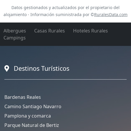
Datos gestionados y actualizados por el propietario del
alojamiento - Información suministrada por ©
RuralesData.com
Albergues
Casas Rurales
Hoteles Rurales
Campings
Destinos Turísticos
Bardenas Reales
Camino Santiago Navarro
Pamplona y comarca
Parque Natural de Bertiz