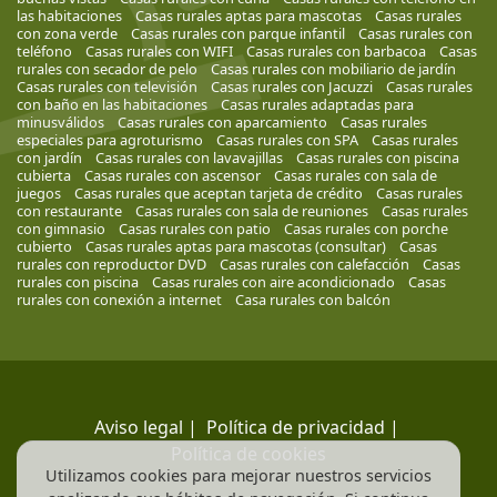
las habitaciones
Casas rurales aptas para mascotas
Casas rurales
con zona verde
Casas rurales con parque infantil
Casas rurales con
teléfono
Casas rurales con WIFI
Casas rurales con barbacoa
Casas
rurales con secador de pelo
Casas rurales con mobiliario de jardín
Casas rurales con televisión
Casas rurales con Jacuzzi
Casas rurales
con baño en las habitaciones
Casas rurales adaptadas para
minusválidos
Casas rurales con aparcamiento
Casas rurales
especiales para agroturismo
Casas rurales con SPA
Casas rurales
con jardín
Casas rurales con lavavajillas
Casas rurales con piscina
cubierta
Casas rurales con ascensor
Casas rurales con sala de
juegos
Casas rurales que aceptan tarjeta de crédito
Casas rurales
con restaurante
Casas rurales con sala de reuniones
Casas rurales
con gimnasio
Casas rurales con patio
Casas rurales con porche
cubierto
Casas rurales aptas para mascotas (consultar)
Casas
rurales con reproductor DVD
Casas rurales con calefacción
Casas
rurales con piscina
Casas rurales con aire acondicionado
Casas
rurales con conexión a internet
Casa rurales con balcón
Aviso legal
|
Política de privacidad
|
Política de cookies
Utilizamos cookies para mejorar nuestros servicios