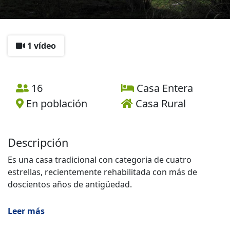
1 vídeo
16
Casa Entera
En población
Casa Rural
Descripción
Es una casa tradicional con categoria de cuatro
estrellas, recientemente rehabilitada con más de
doscientos años de antigüedad.
La casa consta de tres plantas:
Leer más
- En la planta baja se encuentra un amplio salón-