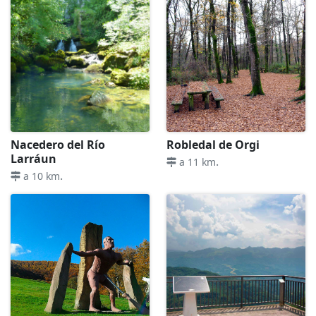
Nacedero del Río
Robledal de Orgi
Larráun
.
a 11 km
.
a 10 km