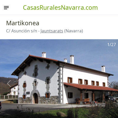
CasasRuralesNavarra.com
Martikonea
C/ Asunción s/n -
Jauntsarats
(Navarra)
1
/27
Anterior
Sigu