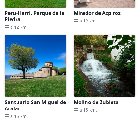
Peru-Harri. Parque de la
Mirador de Azpiroz
Piedra
.
a 12 km
.
a 12 km
Santuario San Miguel de
Molino de Zubieta
Aralar
.
a 15 km
.
a 15 km