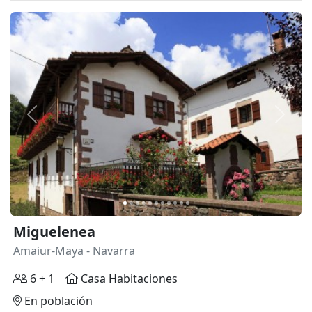
Anterior
Siguie
Miguelenea
Amaiur-Maya
- Navarra
6 + 1
Casa Habitaciones
En población