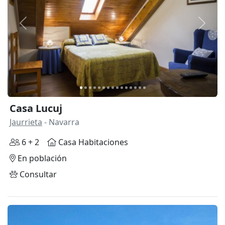
Anterior
Siguie
Casa Lucuj
Jaurrieta
- Navarra
6 + 2
Casa Habitaciones
En población
Consultar