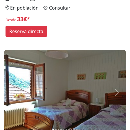
En población
Consultar
33€*
Desde
Reserva directa
Anterior
Siguie