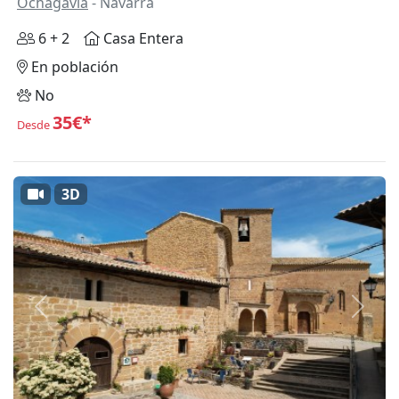
Ochagavía
- Navarra
6 + 2
Casa Entera
En población
No
35€*
Desde
3D
Anterior
Siguie