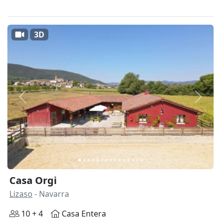
3D
Anterior
Siguie
Casa Orgi
Lizaso
- Navarra
10 + 4
Casa Entera