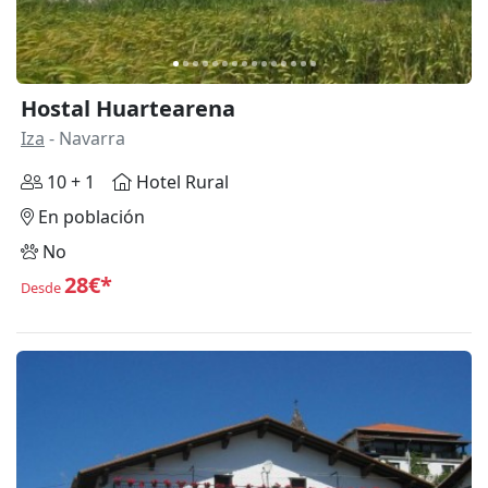
Hostal Huartearena
Iza
- Navarra
10 + 1
Hotel Rural
En población
No
28€*
Desde