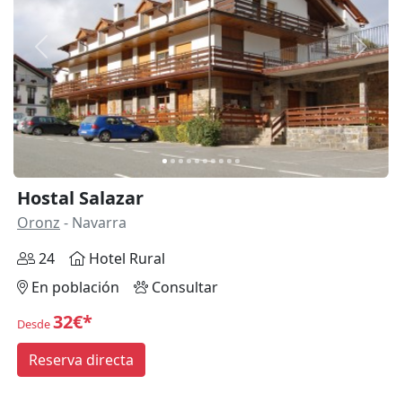
Anterior
Siguie
Hostal Salazar
Oronz
- Navarra
24
Hotel Rural
En población
Consultar
32€*
Desde
Reserva directa