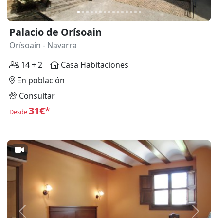
Palacio de Orísoain
Orísoain
- Navarra
14 + 2
Casa Habitaciones
En población
Consultar
31€*
Desde
Anterior
Siguie