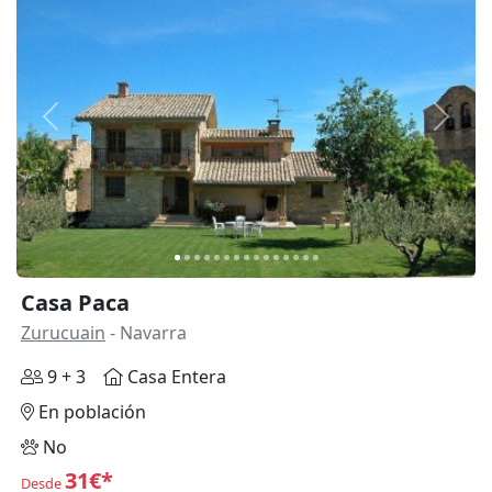
Anterior
Siguie
Casa Paca
Zurucuain
- Navarra
9 + 3
Casa Entera
En población
No
31€*
Desde