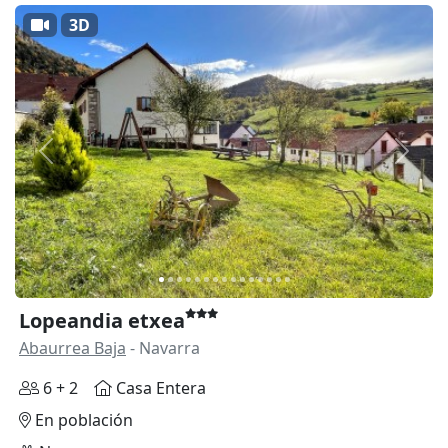
3D
Anterior
Siguie
Lopeandia etxea
Abaurrea Baja
- Navarra
6 + 2
Casa Entera
En población