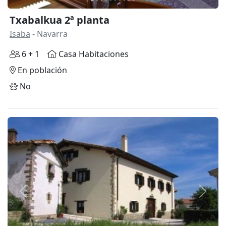
Txabalkua 2ª planta
Isaba
- Navarra
6 + 1
Casa Habitaciones
En población
No
Anterior
Siguie