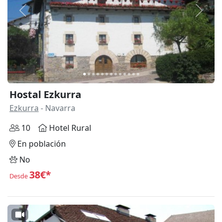
Anterior
Siguie
Hostal Ezkurra
Ezkurra
- Navarra
10
Hotel Rural
En población
No
38€*
Desde