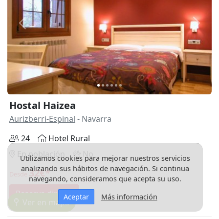
Anterior
Siguie
Hostal Haizea
Aurizberri-Espinal
- Navarra
24
Hotel Rural
En población
No
Utilizamos cookies para mejorar nuestros servicios
analizando sus hábitos de navegación. Si continua
32€*
Desde
navegando, consideramos que acepta su uso.
Reserva directa
Aceptar
Más información
Ver en mapa