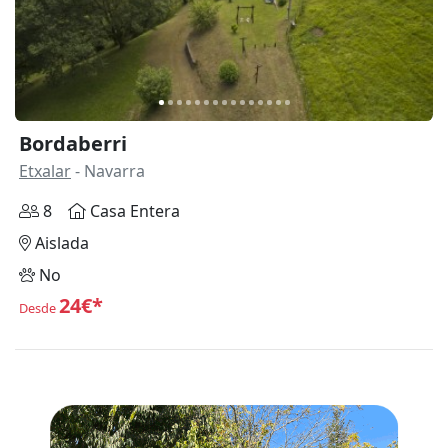
Bordaberri
Etxalar
- Navarra
8
Casa Entera
Aislada
No
24€*
Desde