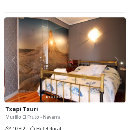
Anterior
Siguie
Txapi Txuri
Murillo El Fruto
- Navarra
10 + 2
Hotel Rural