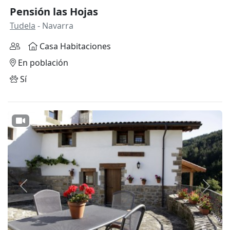
Pensión las Hojas
Tudela
- Navarra
Casa Habitaciones
En población
Sí
Anterior
Siguie