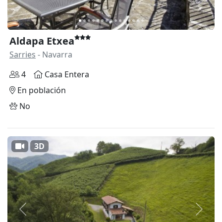
Aldapa Etxea
Sarries
- Navarra
4
Casa Entera
En población
No
3D
Anterior
Siguie