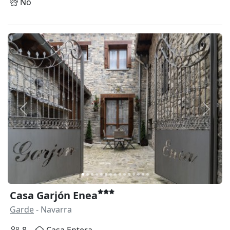
No
Anterior
Siguie
Casa Garjón Enea
Garde
- Navarra