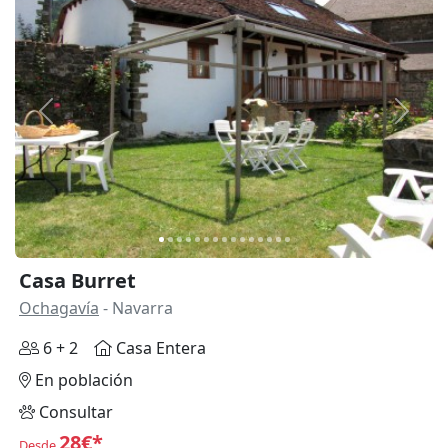
Anterior
Siguie
Casa Burret
Ochagavía
- Navarra
6 + 2
Casa Entera
En población
Consultar
28€*
Desde