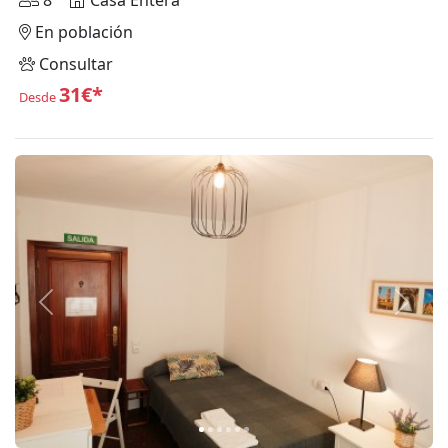
8
Casa Entera
En población
Consultar
31€*
Desde
Anterior
Siguie