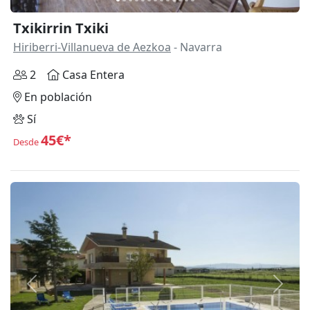
Txikirrin Txiki
Hiriberri-Villanueva de Aezkoa
- Navarra
2
Casa Entera
En población
Sí
45€*
Desde
Anterior
Siguie