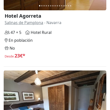
Hotel Agorreta
Salinas de Pamplona
- Navarra
47 + 5
Hotel Rural
En población
No
23€*
Desde
Anterior
Siguie