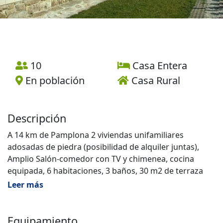
10
Casa Entera
En población
Casa Rural
Descripción
A 14 km de Pamplona 2 viviendas unifamiliares
adosadas de piedra (posibilidad de alquiler juntas),
Amplio Salón-comedor con TV y chimenea, cocina
equipada, 6 habitaciones, 3 baños, 30 m2 de terraza
cubierta, 500 m2 de zona verde, Aparcamiento exterior,
Leer más
Barbacoa.
Equipamiento