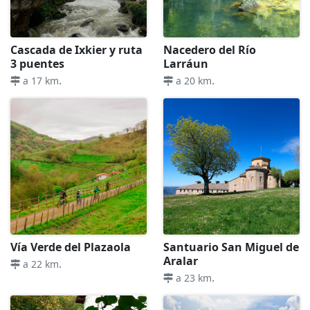
Cascada de Ixkier y ruta
Nacedero del Río
3 puentes
Larráun
.
.
a 17 km
a 20 km
Vía Verde del Plazaola
Santuario San Miguel de
Aralar
.
a 22 km
.
a 23 km