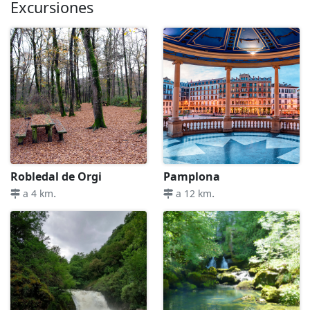
Excursiones
Robledal de Orgi
Pamplona
.
.
a 4 km
a 12 km