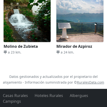
Molino de Zubieta
Mirador de Azpiroz
.
.
a 23 km
a 24 km
Datos gestionados y actualizados por el propietario del
alojamiento - Información suministrada por ©
RuralesData.com
Casas Rurales
Hoteles Rurales
Albergues
Campings