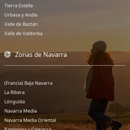
Tierra Estella
Urbasa y Andía
Valle de Baztán
Valle de Valdorba
Zonas de Navarra
(Francia) Baja Navarra
La Ribera
Lónguida
Navarra Media
Navarra Media Oriental
Pamplona y Comarca