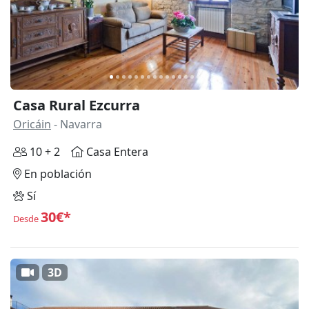
Casa Rural Ezcurra
Oricáin
- Navarra
10 + 2
Casa Entera
En población
Sí
30€*
Desde
3D