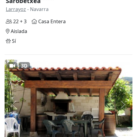
Sarobetxea
Larrayoz
- Navarra
22 + 3
Casa Entera
Aislada
Sí
3D
Anterior
Siguie