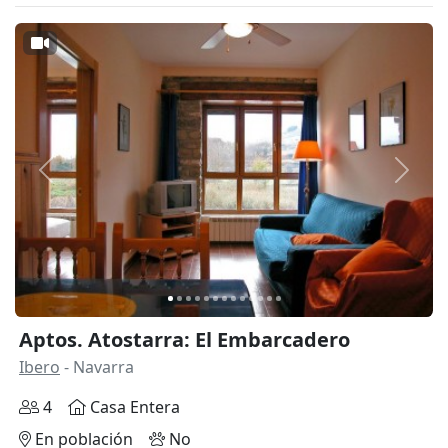
Anterior
Siguie
Aptos. Atostarra: El Embarcadero
Ibero
- Navarra
4
Casa Entera
En población
No