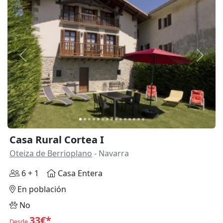
Anterior
Siguie
Casa Rural Cortea I
Oteiza de Berrioplano
- Navarra
6 + 1
Casa Entera
En población
No
33€*
Desde