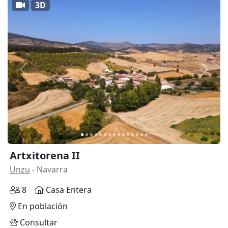
3D
Anterior
Siguie
Artxitorena II
Unzu
- Navarra
8
Casa Entera
En población
Consultar