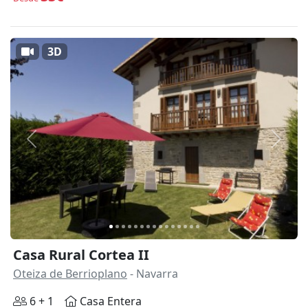
3D
Anterior
Siguie
Casa Rural Cortea II
Oteiza de Berrioplano
- Navarra
6 + 1
Casa Entera