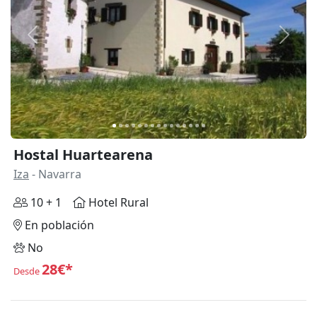
Anterior
Siguie
Hostal Huartearena
Iza
- Navarra
10 + 1
Hotel Rural
En población
No
28€*
Desde