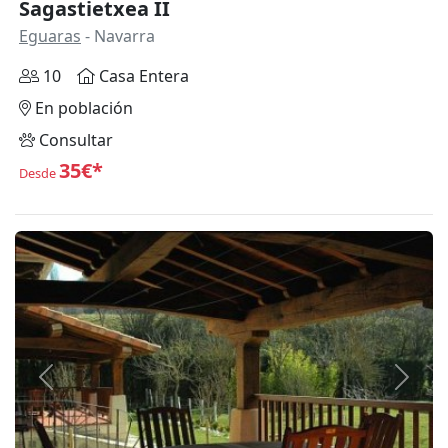
Sagastietxea II
Eguaras
- Navarra
10
Casa Entera
En población
Consultar
35€*
Desde
Anterior
Siguie