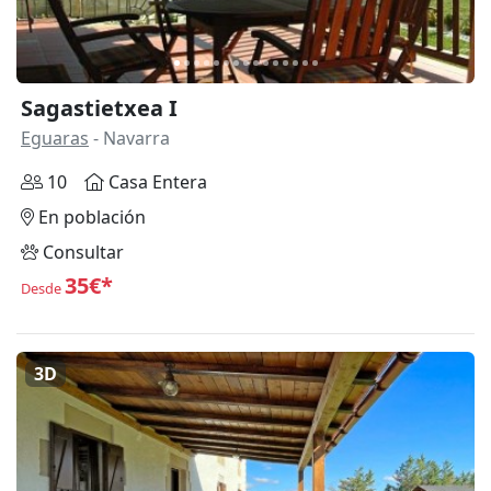
Sagastietxea I
Eguaras
- Navarra
10
Casa Entera
En población
Consultar
35€*
Desde
3D