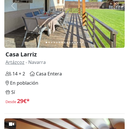
Anterior
Siguie
Casa Larriz
Artázcoz
- Navarra
14 + 2
Casa Entera
En población
Sí
29€*
Desde