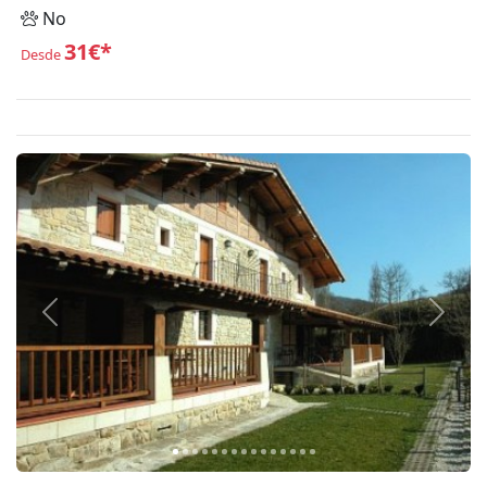
No
31€*
Desde
Anterior
Siguie