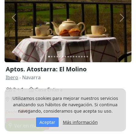
Anterior
Siguie
Aptos. Atostarra: El Molino
Ibero
- Navarra
2 + 1
Casa Entera
Utilizamos cookies para mejorar nuestros servicios
En población
No
analizando sus hábitos de navegación. Si continua
48€*
navegando, consideramos que acepta su uso.
Desde
Aceptar
Más información
Reserva directa
Ver en mapa