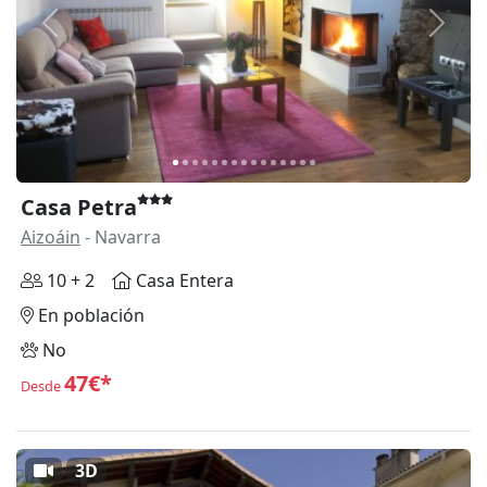
Anterior
Siguie
Casa Petra
Aizoáin
- Navarra
10 + 2
Casa Entera
En población
No
47€*
Desde
3D