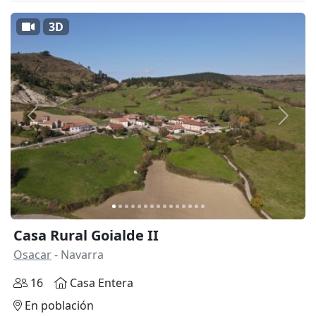
3D
Anterior
Siguie
Casa Rural Goialde II
Osacar
- Navarra
16
Casa Entera
En población