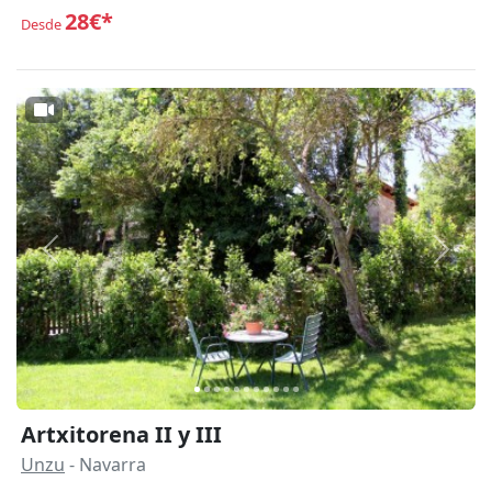
28€*
Desde
Anterior
Siguie
Artxitorena II y III
Unzu
- Navarra