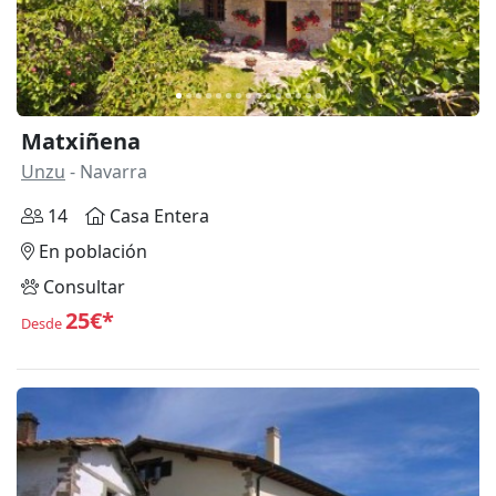
Matxiñena
Unzu
- Navarra
14
Casa Entera
En población
Consultar
25€*
Desde