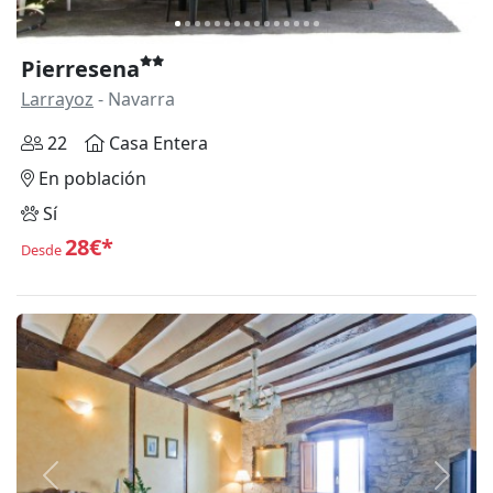
Pierresena
Larrayoz
- Navarra
22
Casa Entera
En población
Sí
28€*
Desde
Anterior
Siguie