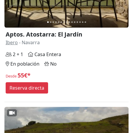
Aptos. Atostarra: El Jardín
Ibero
- Navarra
2 + 1
Casa Entera
En población
No
55€*
Desde
Reserva directa