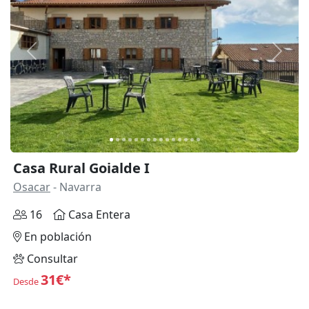
Anterior
Siguie
Casa Rural Goialde I
Osacar
- Navarra
16
Casa Entera
En población
Consultar
31€*
Desde