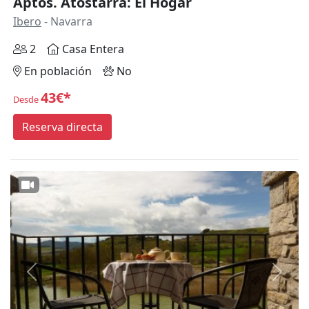
Aptos. Atostarra: El Hogar
Ibero
- Navarra
2
Casa Entera
En población
No
43€*
Desde
Reserva directa
Anterior
Siguie