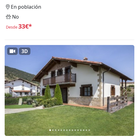
En población
No
33€*
Desde
3D
Anterior
Siguie