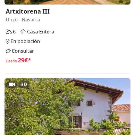
Artxitorena III
Unzu
- Navarra
6
Casa Entera
En población
Consultar
29€*
Desde
3D
Anterior
Siguie