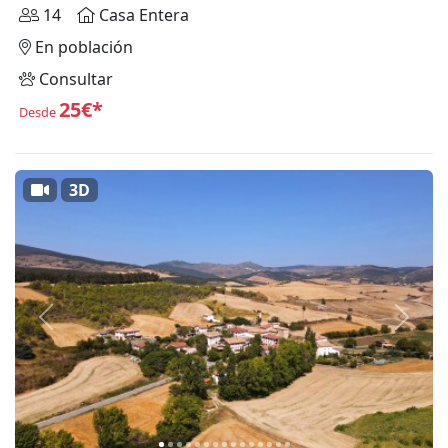
14
Casa Entera
En población
Consultar
25€*
Desde
3D
Anterior
Siguie