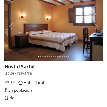
Anterior
Siguie
Hostal Sarbil
Izcue
- Navarra
30
Hotel Rural
En población
No