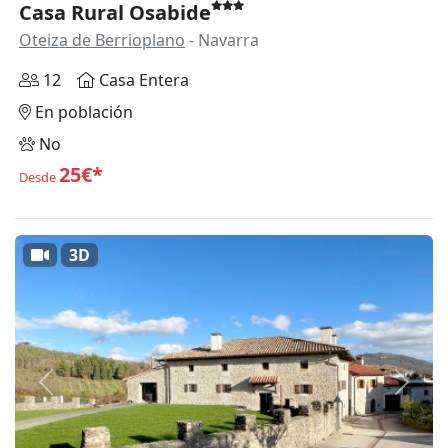
Casa Rural Osabide
Oteiza de Berrioplano
- Navarra
12
Casa Entera
En población
No
25€*
Desde
3D
Anterior
Siguie