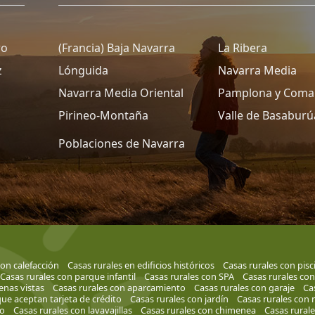
ro
(Francia) Baja Navarra
La Ribera
z
Lónguida
Navarra Media
Navarra Media Oriental
Pamplona y Coma
Pirineo-Montaña
Valle de Basaburú
Poblaciones de Navarra
con calefacción
Casas rurales en edificios históricos
Casas rurales con pisc
Casas rurales con parque infantil
Casas rurales con SPA
Casas rurales co
enas vistas
Casas rurales con aparcamiento
Casas rurales con garaje
Ca
que aceptan tarjeta de crédito
Casas rurales con jardín
Casas rurales con m
lo
Casas rurales con lavavajillas
Casas rurales con chimenea
Casas rural