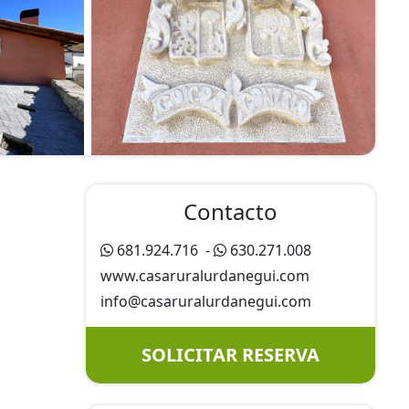
Contacto
681.924.716
-
630.271.008
www.casaruralurdanegui.com
info@
casaruralurdanegui.com
SOLICITAR RESERVA