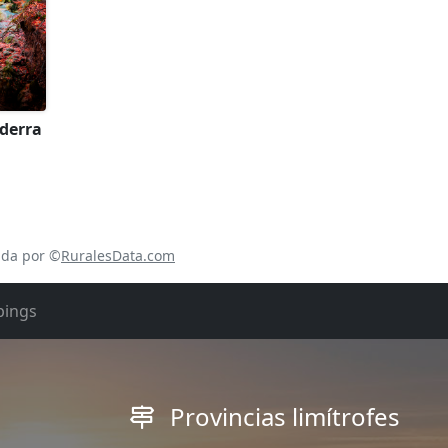
ederra
ada por ©
RuralesData.com
ings
Provincias limítrofes