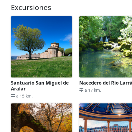
Excursiones
Santuario San Miguel de
Nacedero del Río Larr
Aralar
.
a 17 km
.
a 15 km