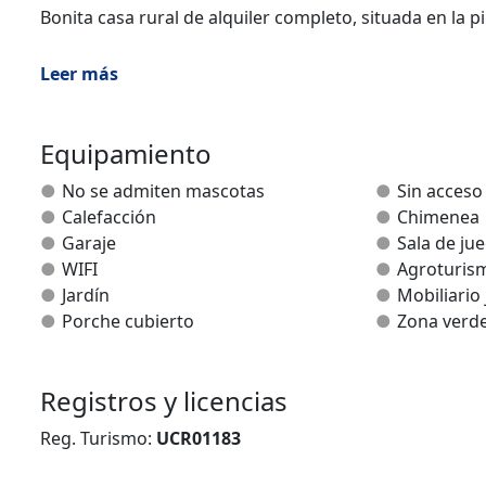
Bonita casa rural de alquiler completo, situada en la
La casa dispone de amplias zonas interiores, con 2 sala
Leer más
cocina y comedor.
La cocina está completamente equipada con electrodo
Equipamiento
No se admiten mascotas
Sin acceso
Cuenta con 9 habitaciones, 3 con cama de matrimonio 
Calefacción
Chimenea
ducha.
Garaje
Sala de ju
WIFI
Agroturis
Jardín
Mobiliario 
Porche cubierto
Zona verd
Registros y licencias
Reg. Turismo:
UCR01183