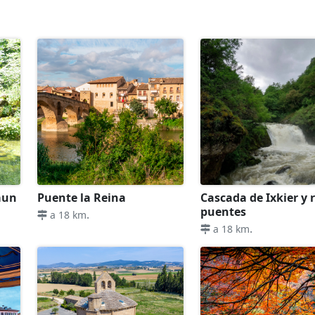
áun
Puente la Reina
Cascada de Ixkier y 
puentes
.
a 18 km
.
a 18 km