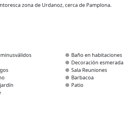
 pintoresca zona de Urdanoz, cerca de Pamplona.
s de estar, una para juegos de mesa y tv, y otra integrada c
mésticos por duplicado.
 minusválidos
Baño en habitaciones
y el resto con camas individuales, y 5 baños completos con
Decoración esmerada
egos
Sala Reuniones
mo
Barbacoa
jardín
Patio
e