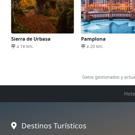
Sierra de Urbasa
Pamplona
.
.
a 18 km
a 20 km
Datos gestionados y actua
Hote
Destinos Turísticos