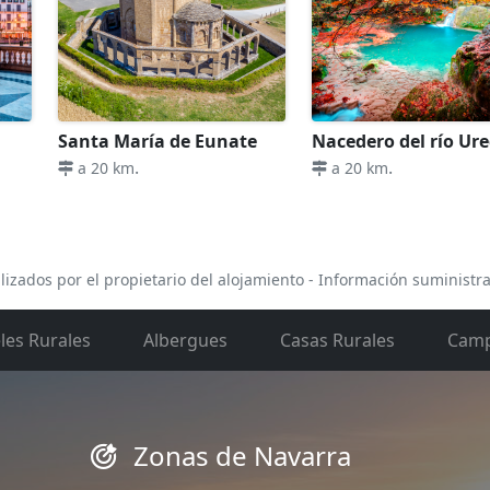
Santa María de Eunate
Nacedero del río Ur
.
.
a 20 km
a 20 km
lizados por el propietario del alojamiento - Información suministr
les Rurales
Albergues
Casas Rurales
Camp
Zonas de Navarra