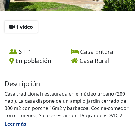
1 vídeo
6 + 1
Casa Entera
En población
Casa Rural
Descripción
Casa tradicional restaurada en el núcleo urbano (280
hab.). La casa dispone de un amplio jardín cerrado de
300 m2 con porche 16m2 y barbacoa. Cocina-comedor
con chimenea, Sala de estar con TV grande y DVD, 2
Baños y Despensa. 3 habitaciones abuhardilladas con
Leer más
vistas al jardín exterior (1 con cama de matrimonio y