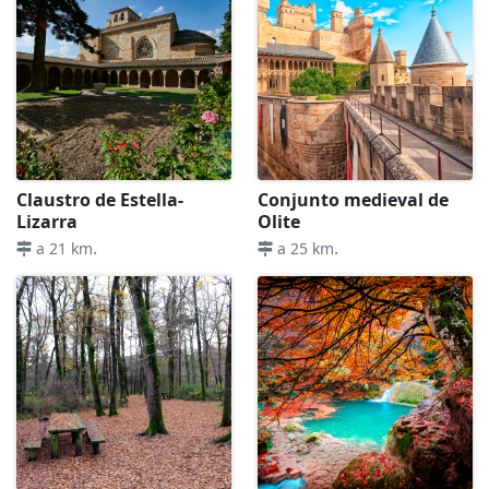
Claustro de Estella-
Conjunto medieval de
Lizarra
Olite
.
.
a 21 km
a 25 km