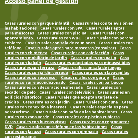
Acceso panel de gestión
Casas rurales con parque infantil
Casas rurales con televisión en
las habitaciones
Casas rurales con SPA
Casas rurales aptas
para mascotas
Casas rurales con piscina
Casas rurales con
aparcamiento
Casas rurales con WIFI
Casas rurales con porche
cubierto
Casas rurales con sala de reuniones
Casas rurales con
teléfono
Casas rurales aptas para mascotas (consultar)
Casas
rurales con chimenea
Casas rurales con calefacción
Casas
rurales con mobiliario de jardín
Casas rurales con patio
Casa
rurales con balcón
Casas rurales adaptadas para minusválidos
Casas rurales con terraza
Casas rurales con sala de juegos
Casas rurales con jardín cerrado
Casas rurales con lavavajillas
Casas rurales con ascensor
Casas rurales con garaje
Casas
rurales con aire acondicionado
Casas rurales con barbacoa
Casas rurales con decoración esmerada
Casas rurales con
secador de pelo
Casas rurales con televisión
Casas rurales en
edificios históricos
Casas rurales que aceptan tarjeta de
crédito
Casas rurales con jardín
Casas rurales con cuna
Casas
rurales con conexión a internet
Casas rurales especiales para
agroturismo
Casas rurales con baño en las habitaciones
Casas
rurales con zona verde
Casas rurales con piscina cubierta
Casas rurales con buenas vistas
Casas rurales con reproductor
DVD
Casas rurales con teléfono en las habitaciones
Casas
rurales con Jacuzzi
Casas rurales con gimnasio
Casas rurales
con restaurante