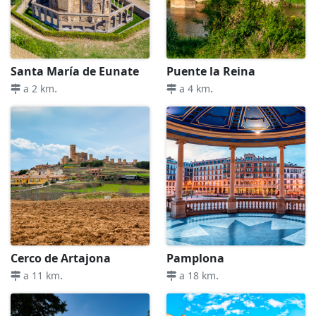
Santa María de Eunate
Puente la Reina
.
.
a 2 km
a 4 km
Cerco de Artajona
Pamplona
.
.
a 11 km
a 18 km