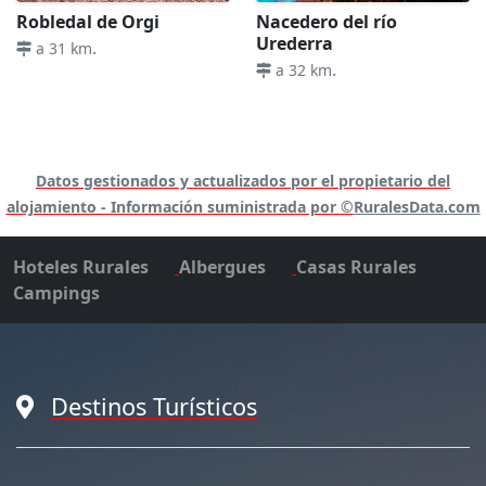
Robledal de Orgi
Nacedero del río
Urederra
.
a 31 km
.
a 32 km
Datos gestionados y actualizados por el propietario del
alojamiento - Información suministrada por ©
RuralesData.com
Hoteles Rurales
Albergues
Casas Rurales
Campings
Destinos Turísticos