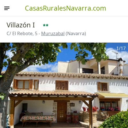
CasasRuralesNavarra.com
Villazón I
C/ El Rebote, 5 -
Muruzabal
(Navarra)
1
/17
Anterior
Sigu