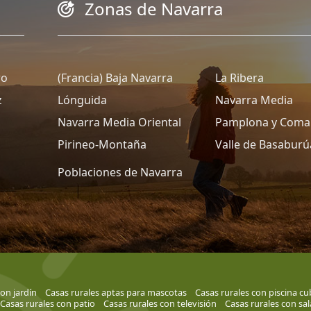
Zonas de Navarra
ro
(Francia) Baja Navarra
La Ribera
z
Lónguida
Navarra Media
Navarra Media Oriental
Pamplona y Coma
Pirineo-Montaña
Valle de Basaburú
Poblaciones de Navarra
on jardín
Casas rurales aptas para mascotas
Casas rurales con piscina cu
Casas rurales con patio
Casas rurales con televisión
Casas rurales con sa