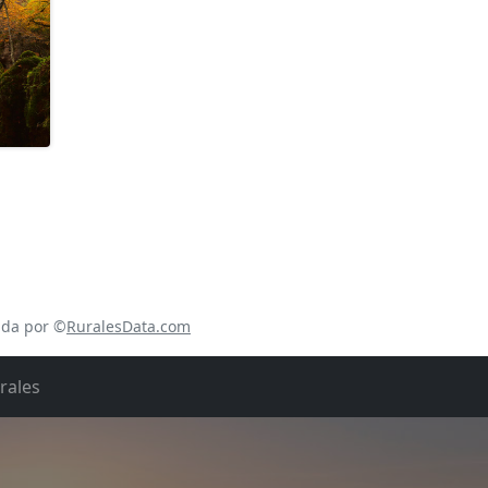
ada por ©
RuralesData.com
rales