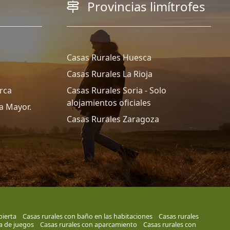
Provincias limítrofes
Casas Rurales Huesca
Casas Rurales La Rioja
rca
Casas Rurales Soria - Solo
alojamientos oficiales
a Mayor.
Casas Rurales Zaragoza
bierta
Casas rurales con baño en las habitaciones
Casas rurales
la de juegos
Casas rurales con aparcamiento
Casas rurales con