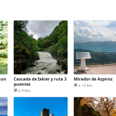
áun
Cascada de Ixkier y ruta 3
Mirador de Azpiroz
puentes
.
a 15 km
.
a 9 km