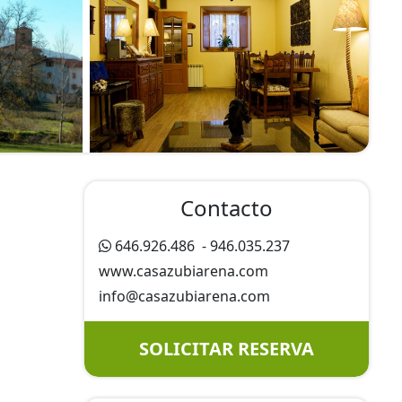
Contacto
646.926.486
-
946.035.237
www.casazubiarena.com
info@
casazubiarena.com
SOLICITAR RESERVA