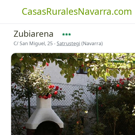
CasasRuralesNavarra.com
Zubiarena
C/ San Miguel, 25 -
Satrustegi
(Navarra)