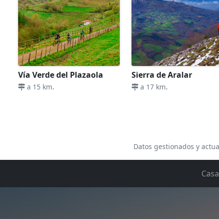
Vía Verde del Plazaola
Sierra de Aralar
.
.
a 15 km
a 17 km
Datos gestionados y actua
Casa