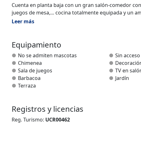
Cuenta en planta baja con un gran salón-comedor con 
juegos de mesa,... cocina totalmente equipada y un a
planta disponemos de tres habitaciones dobles (dos 
Leer más
completo cuarto de baño con bañera.
En la segunda planta tenemos una habitación habilita
Equipamiento
habitación-salón abuhardillada de 20 m2 con dos camas 
No se admiten mascotas
Sin acceso
videoconsola Wii (esta habitación sólo está disponible
Chimenea
Decoració
Sala de juegos
TV en saló
Disponemos de 2 camas supletorias de buena calidad 
Barbacoa
Jardín
tendrían su propia habitación.
Terraza
Adosado a la vivienda contamos con un pequeño jardí
bicicletas, patines, raquetas para el frontón y una sa
Registros y licencias
¡para pasar un buen rato!
Reg. Turismo:
UCR00462
Sobre la bajera podrán disfrutar de una gran terraza/s