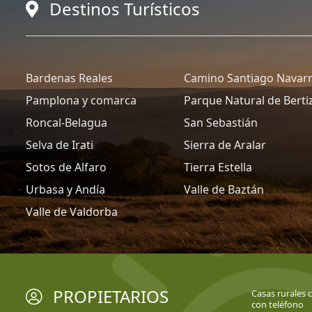
Destinos Turísticos
Bardenas Reales
Camino Santiago Navar
Pamplona y comarca
Parque Natural de Berti
Roncal-Belagua
San Sebastián
Selva de Irati
Sierra de Aralar
Sotos de Alfaro
Tierra Estella
Urbasa y Andía
Valle de Baztán
Valle de Valdorba
PROPIETARIOS
Casas rurales c
con teléfono