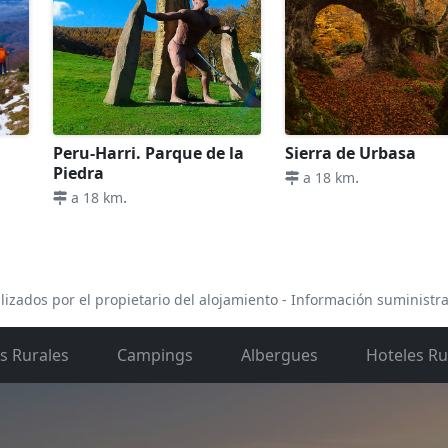
Peru-Harri. Parque de la
Sierra de Urbasa
Piedra
.
a 18 km
.
a 18 km
lizados por el propietario del alojamiento - Información suministr
s Rurales
Campings
Albergues
Hoteles Ru