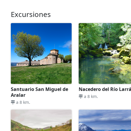
Excursiones
Santuario San Miguel de
Nacedero del Río Larr
Aralar
.
a 8 km
.
a 8 km