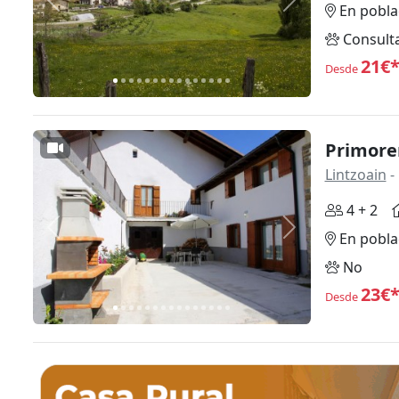
Anterior
Siguiente
En pobla
Consult
21€
Desde
Primore
Lintzoain
-
4 + 2
Anterior
Siguiente
En pobla
No
23€
Desde