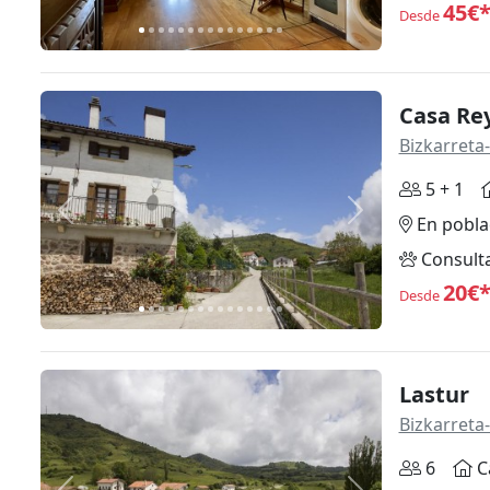
45€
Desde
Casa Re
Bizkarreta
5 + 1
Anterior
Siguiente
En pobla
Consult
20€
Desde
Lastur
Bizkarreta
6
C