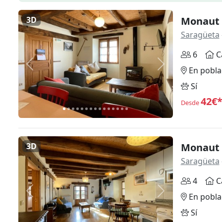
3D
Monaut 
Saragüeta
6
C
Anterior
Siguiente
En pobla
Sí
42€
Desde
3D
Monaut 
Saragüeta
4
C
Anterior
Siguiente
En pobla
Sí