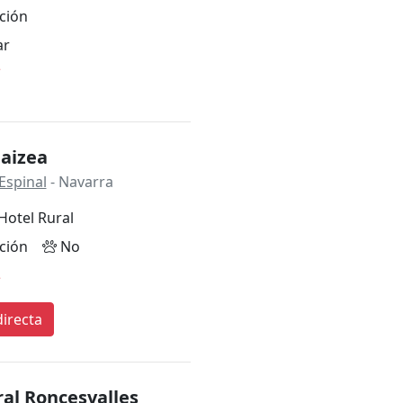
ción
ar
*
Haizea
Espinal
- Navarra
Hotel Rural
ción
No
*
irecta
al Roncesvalles