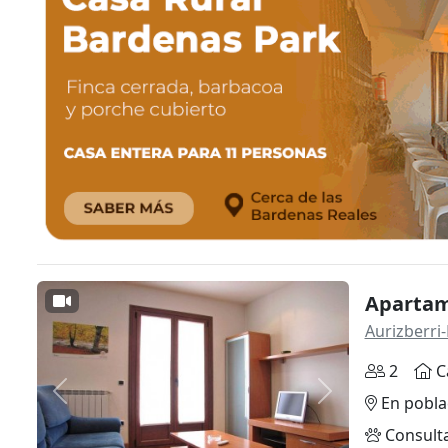
Apartame
Aurizberri-
2
C
Anterior
Siguiente
En pobla
Consult