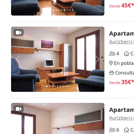
45€
Desde
Apartame
Aurizberri-
4
C
Anterior
Siguiente
En pobla
Consult
35€
Desde
Apartame
Aurizberri-
6
C