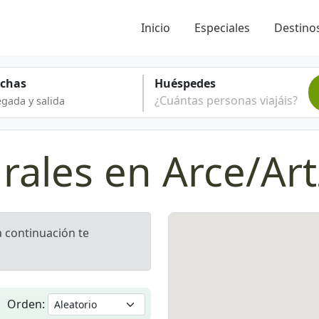
Inicio
Especiales
Destinos
echas
Huéspedes
¿Cuántas personas viajáis?
rales en Arce/Art
 a continuación te
Orden: