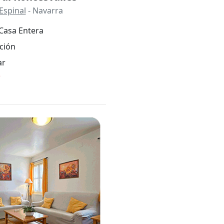
Espinal
- Navarra
Casa Entera
ción
ar
*