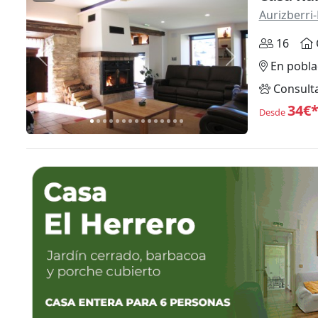
Aurizberri-
16
Anterior
Siguiente
En pobla
Consult
34€
Desde