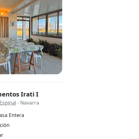
ntos Irati I
Espinal
- Navarra
asa Entera
ción
ar