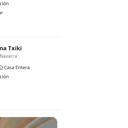
ción
ar
*
na Txiki
 Navarra
Casa Entera
ción
*