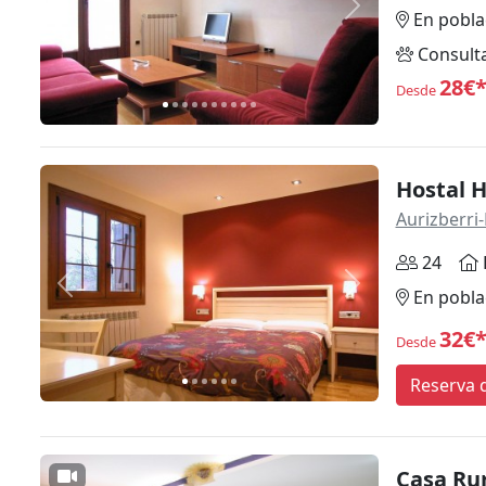
Anterior
Siguiente
En pobla
Consult
28€
Desde
Hostal 
Aurizberri-
24
Anterior
Siguiente
En pobla
32€
Desde
Reserva d
Casa Rur