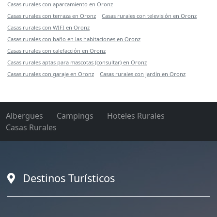
Casas rurales con aparcamiento en Oronz
Casas rurales con terraza en Oronz
Casas rurales con televisión en Oronz
Casas rurales con WIFI en Oronz
Casas rurales con baño en las habitaciones en Oronz
Casas rurales con calefacción en Oronz
Casas rurales aptas para mascotas (consultar) en Oronz
Casas rurales con garaje en Oronz
Casas rurales con jardín en Oronz
Albergues
Campings
Hoteles Rurales
Casas Rurales
Destinos Turísticos