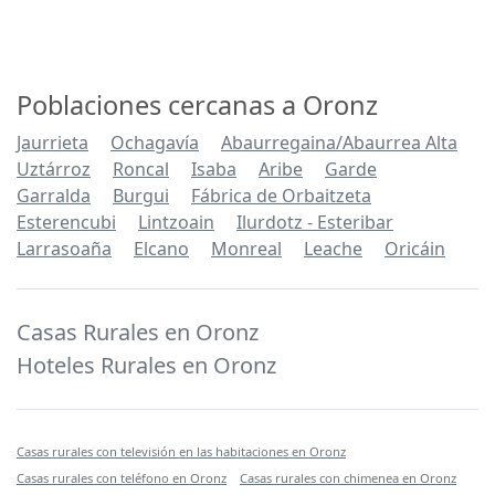
Poblaciones cercanas a Oronz
Jaurrieta
Ochagavía
Abaurregaina/Abaurrea Alta
Uztárroz
Roncal
Isaba
Aribe
Garde
Garralda
Burgui
Fábrica de Orbaitzeta
Esterencubi
Lintzoain
Ilurdotz - Esteribar
Larrasoaña
Elcano
Monreal
Leache
Oricáin
Casas Rurales en Oronz
Hoteles Rurales en Oronz
Casas rurales con televisión en las habitaciones en Oronz
Casas rurales con teléfono en Oronz
Casas rurales con chimenea en Oronz