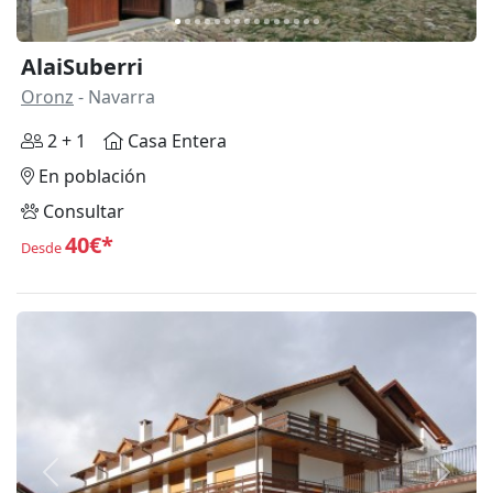
AlaiSuberri
Oronz
- Navarra
2 + 1
Casa Entera
En población
Consultar
40€*
Desde
Anterior
Siguie