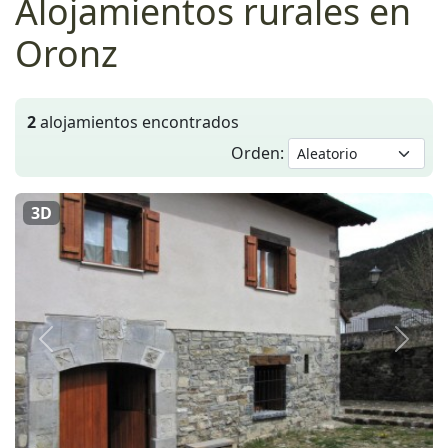
Alojamientos rurales en
Oronz
2
alojamientos encontrados
Orden:
3D
Anterior
Siguie