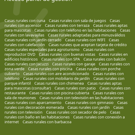
Casas rurales con cuna
Casas rurales con sala de juegos
Casas
rurales con ascensor
Casas rurales con terraza
Casas rurales aptas
para mascotas
Casas rurales con teléfono en las habitaciones
Casas
rurales con lavavajillas
Casas rurales adaptadas para minusválidos
Casas rurales con jardín cerrado
Casas rurales con WIFI
Casas
rurales con calefacción
Casas rurales que aceptan tarjeta de crédito
Casas rurales especiales para agroturismo
Casas rurales con
reproductor DVD
Casas rurales con buenas vistas
Casas rurales en
edificios históricos
Casas rurales con SPA
Casa rurales con balcón
Casas rurales con Jacuzzi
Casas rurales con garaje
Casas rurales con
zona verde
Casas rurales con piscina
Casas rurales con porche
cubierto
Casas rurales con aire acondicionado
Casas rurales con
teléfono
Casas rurales con mobiliario de jardín
Casas rurales con
parque infantil
Casas rurales con chimenea
Casas rurales aptas
para mascotas (consultar)
Casas rurales con patio
Casas rurales con
restaurante
Casas rurales con piscina cubierta
Casas rurales con
sala de reuniones
Casas rurales con televisión en las habitaciones
Casas rurales con aparcamiento
Casas rurales con gimnasio
Casas
rurales con decoración esmerada
Casas rurales con jardín
Casas
rurales con televisión
Casas rurales con secador de pelo
Casas
rurales con baño en las habitaciones
Casas rurales con conexión a
internet
Casas rurales con barbacoa