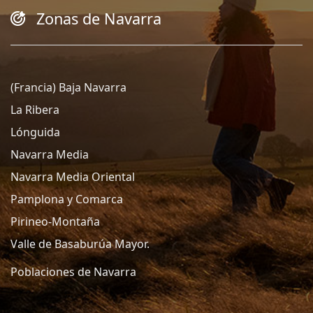
Zonas de Navarra
(Francia) Baja Navarra
La Ribera
Lónguida
Navarra Media
Navarra Media Oriental
Pamplona y Comarca
Pirineo-Montaña
Valle de Basaburúa Mayor.
Poblaciones de Navarra