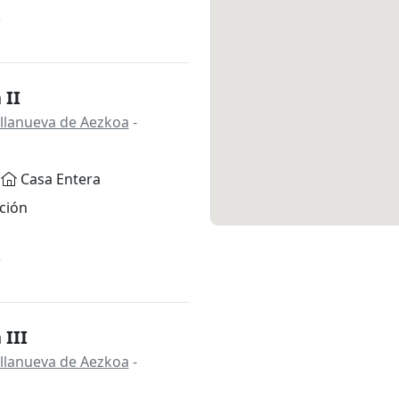
*
 II
Villanueva de Aezkoa
-
Casa Entera
ción
*
 III
Villanueva de Aezkoa
-