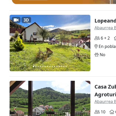
3D
Lopeand
Abaurrea B
6 + 2
Anterior
Siguiente
En pobla
No
Casa Zu
Agrotur
Abaurrea B
Anterior
Siguiente
10