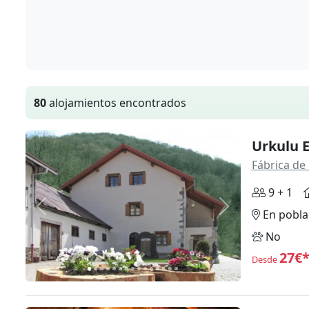
80
alojamientos encontrados
Urkulu 
Fábrica de
9 + 1
Anterior
Siguiente
En pobla
No
27€
Desde