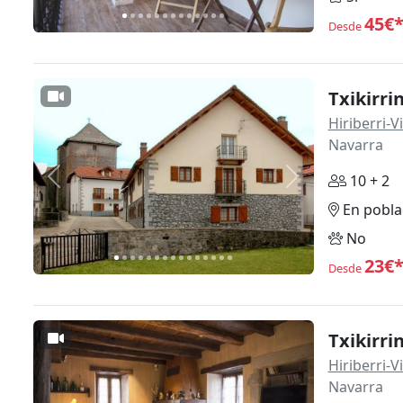
45€
Desde
Txikirrin
Hiriberri-
Navarra
10 + 2
Anterior
Siguiente
En pobla
No
23€
Desde
Txikirrin
Hiriberri-
Navarra