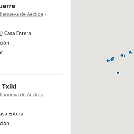
uerre
Villanueva de Aezkoa
-
Casa Entera
ción
ar
*
 Txiki
Villanueva de Aezkoa
-
asa Entera
ción