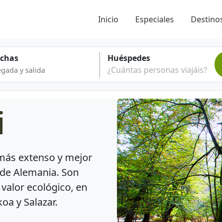
Inicio
Especiales
Destinos
echas
Huéspedes
¿Cuántas personas viajáis?
i
más extenso y mejor
 de Alemania. Son
 valor ecológico, en
oa y Salazar.