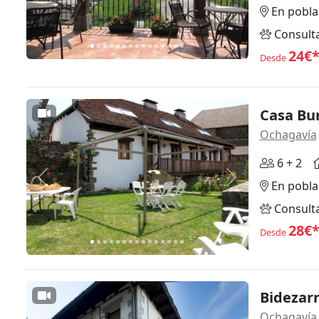
En pobla
Consult
24€
Desde
Casa Bu
Ochagavía
6 + 2
Anterior
Siguiente
En pobla
Consult
28€
Desde
Bidezar
Ochagavía