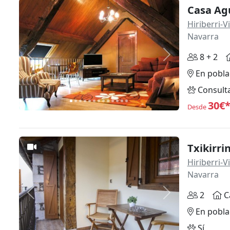
Casa Ag
Hiriberri-
Navarra
8 + 2
Anterior
Siguiente
En pobla
Consult
30€
Desde
Txikirrin
Hiriberri-
Navarra
2
C
Anterior
Siguiente
En pobla
Sí