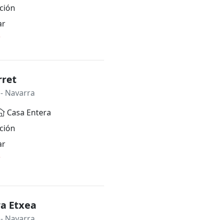
ción
ar
*
rret
- Navarra
Casa Entera
ción
ar
*
ra Etxea
- Navarra