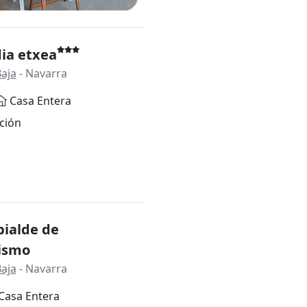
ia etxea
aja
- Navarra
Casa Entera
ción
bialde de
ismo
aja
- Navarra
Casa Entera