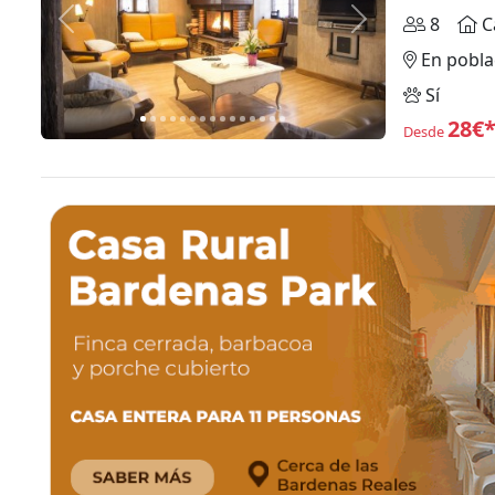
8
C
Anterior
Siguiente
En pobla
Sí
28€
Desde