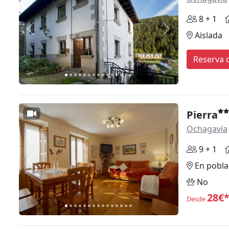
8 + 1
Anterior
Siguiente
Aislada
Reserva d
Pierra
Ochagavía
9 + 1
Anterior
Siguiente
En pobla
No
28€
Desde