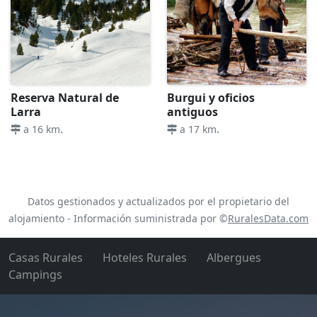
Reserva Natural de
Burgui y oficios
Larra
antiguos
.
.
a 16 km
a 17 km
Datos gestionados y actualizados por el propietario del
alojamiento - Información suministrada por ©
RuralesData.com
Casas Rurales
Hoteles Rurales
Albergues
Campings