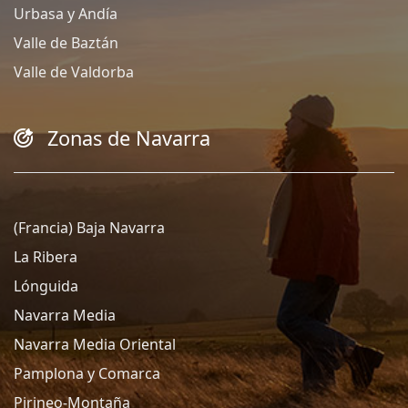
Urbasa y Andía
Valle de Baztán
Valle de Valdorba
Zonas de Navarra
(Francia) Baja Navarra
La Ribera
Lónguida
Navarra Media
Navarra Media Oriental
Pamplona y Comarca
Pirineo-Montaña