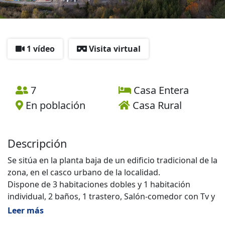
1 vídeo
Visita virtual
7
Casa Entera
En población
Casa Rural
Descripción
Se sitúa en la planta baja de un edificio tradicional de la
zona, en el casco urbano de la localidad.
Dispone de 3 habitaciones dobles y 1 habitación
individual, 2 baños, 1 trastero, Salón-comedor con Tv y
cocina equipada con microondas. Balcón.No dispone
Leer más
de parking.