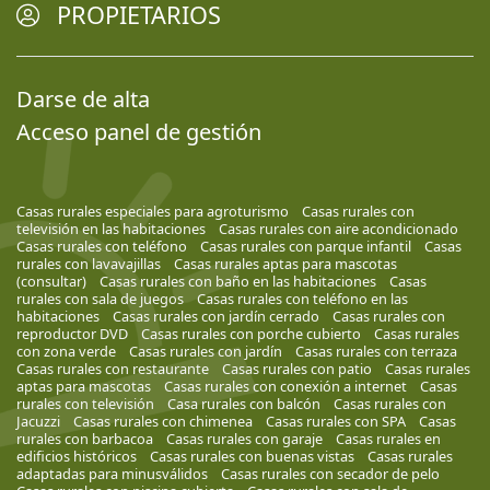
PROPIETARIOS
Darse de alta
Acceso panel de gestión
Casas rurales especiales para agroturismo
Casas rurales con
televisión en las habitaciones
Casas rurales con aire acondicionado
Casas rurales con teléfono
Casas rurales con parque infantil
Casas
rurales con lavavajillas
Casas rurales aptas para mascotas
(consultar)
Casas rurales con baño en las habitaciones
Casas
rurales con sala de juegos
Casas rurales con teléfono en las
habitaciones
Casas rurales con jardín cerrado
Casas rurales con
reproductor DVD
Casas rurales con porche cubierto
Casas rurales
con zona verde
Casas rurales con jardín
Casas rurales con terraza
Casas rurales con restaurante
Casas rurales con patio
Casas rurales
aptas para mascotas
Casas rurales con conexión a internet
Casas
rurales con televisión
Casa rurales con balcón
Casas rurales con
Jacuzzi
Casas rurales con chimenea
Casas rurales con SPA
Casas
rurales con barbacoa
Casas rurales con garaje
Casas rurales en
edificios históricos
Casas rurales con buenas vistas
Casas rurales
adaptadas para minusválidos
Casas rurales con secador de pelo