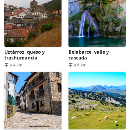
Uztárroz, queso y
Belabarce, valle y
trashumancia
cascada
.
.
a 4 km
a 6 km