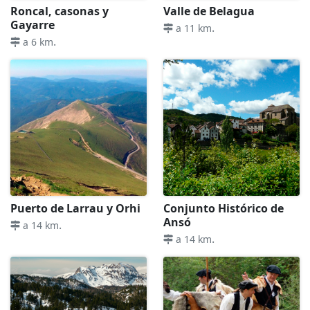
Roncal, casonas y
Valle de Belagua
Gayarre
.
a 11 km
.
a 6 km
Puerto de Larrau y Orhi
Conjunto Histórico de
Ansó
.
a 14 km
.
a 14 km