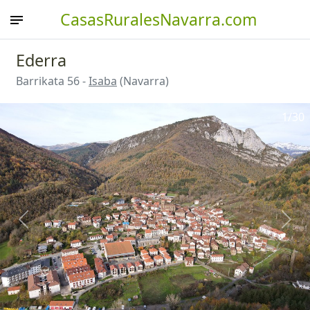
CasasRuralesNavarra.com
Ederra
Barrikata 56 -
Isaba
(Navarra)
1
/30
Anterior
Sigu