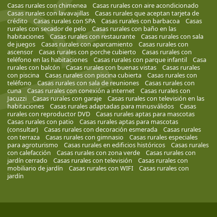
Casas rurales con chimenea
Casas rurales con aire acondicionado
Casas rurales con lavavajillas
Casas rurales que aceptan tarjeta de
crédito
Casas rurales con SPA
Casas rurales con barbacoa
Casas
rurales con secador de pelo
Casas rurales con baño en las
habitaciones
Casas rurales con restaurante
Casas rurales con sala
de juegos
Casas rurales con aparcamiento
Casas rurales con
ascensor
Casas rurales con porche cubierto
Casas rurales con
teléfono en las habitaciones
Casas rurales con parque infantil
Casa
rurales con balcón
Casas rurales con buenas vistas
Casas rurales
con piscina
Casas rurales con piscina cubierta
Casas rurales con
teléfono
Casas rurales con sala de reuniones
Casas rurales con
cuna
Casas rurales con conexión a internet
Casas rurales con
Jacuzzi
Casas rurales con garaje
Casas rurales con televisión en las
habitaciones
Casas rurales adaptadas para minusválidos
Casas
rurales con reproductor DVD
Casas rurales aptas para mascotas
Casas rurales con patio
Casas rurales aptas para mascotas
(consultar)
Casas rurales con decoración esmerada
Casas rurales
con terraza
Casas rurales con gimnasio
Casas rurales especiales
para agroturismo
Casas rurales en edificios históricos
Casas rurales
con calefacción
Casas rurales con zona verde
Casas rurales con
jardín cerrado
Casas rurales con televisión
Casas rurales con
mobiliario de jardín
Casas rurales con WIFI
Casas rurales con
jardín