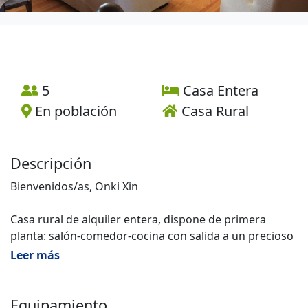
5
Casa Entera
En población
Casa Rural
Descripción
Bienvenidos/as, Onki Xin
Casa rural de alquiler entera, dispone de primera
planta: salón-comedor-cocina con salida a un precioso
jardín con barbacoa donde podrás disfrutar del sol y
Leer más
grandes veladas.
Segunda planta, dos habitaciones y un baño y por
Equipamiento