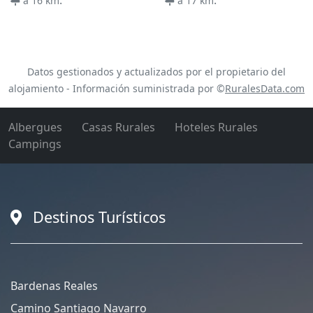
a 16 km
a 17 km
Datos gestionados y actualizados por el propietario del
alojamiento - Información suministrada por ©
RuralesData.com
Albergues
Casas Rurales
Hoteles Rurales
Campings
Destinos Turísticos
Bardenas Reales
Camino Santiago Navarro