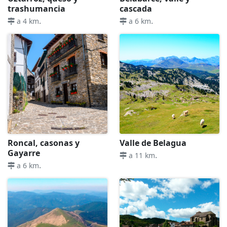
trashumancia
cascada
.
.
a 4 km
a 6 km
Roncal, casonas y
Valle de Belagua
Gayarre
.
a 11 km
.
a 6 km