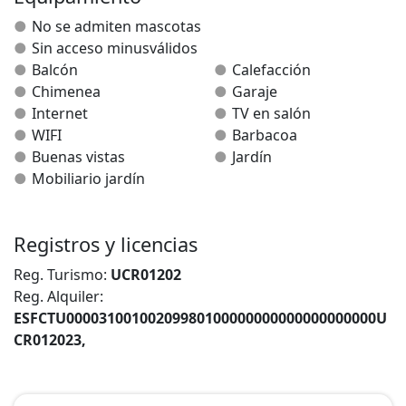
último un aseo y una habitación abuhardillada donde
No se admiten mascotas
podrás descansar y observar las estrellas.
Sin acceso minusválidos
Balcón
Calefacción
Garaje para un coche.
Chimenea
Garaje
Internet
TV en salón
Situada en pleno corazón del Pirineo Navarro, perfecta
WIFI
Barbacoa
para descansar y conectar con la naturaleza, lugar
Buenas vistas
Jardín
tranquilo, te sentirás como en casa.
Mobiliario jardín
Registros y licencias
Reg. Turismo:
UCR01202
Reg. Alquiler:
ESFCTU00003100100209980100000000000000000000U
CR012023,