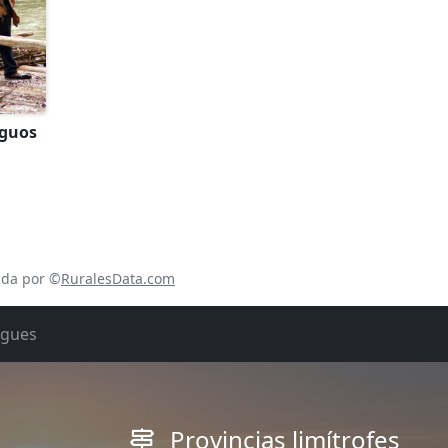
iguos
ada por ©
RuralesData.com
rgues
Provincias limítrofes