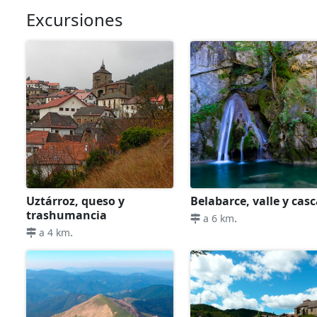
Excursiones
Uztárroz, queso y
Belabarce, valle y cas
trashumancia
.
a 6 km
.
a 4 km