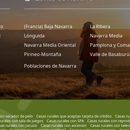
ro
(Francia) Baja Navarra
La Ribera
z
Lónguida
Navarra Media
Navarra Media Oriental
Pamplona y Coma
Pirineo-Montaña
Valle de Basaburú
Poblaciones de Navarra
con secador de pelo
Casas rurales que aceptan tarjeta de crédito
Casas ru
rurales con sala de juegos
Casas rurales con SPA
Casas rurales con repro
as rurales con Jacuzzi
Casas rurales con ascensor
Casas rurales con telev