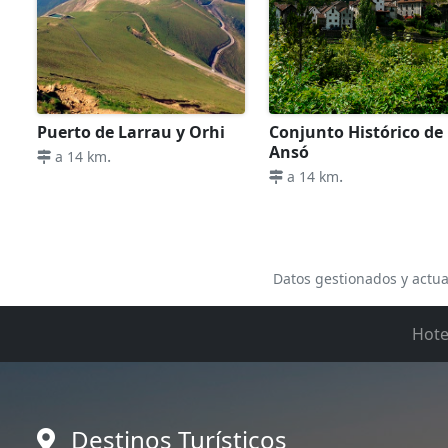
Puerto de Larrau y Orhi
Conjunto Histórico de
Ansó
.
a 14 km
.
a 14 km
Datos gestionados y actua
Hote
Destinos Turísticos