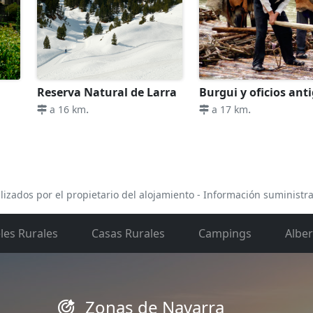
Reserva Natural de Larra
Burgui y oficios ant
.
.
a 16 km
a 17 km
lizados por el propietario del alojamiento - Información suministr
les Rurales
Casas Rurales
Campings
Albe
Zonas de Navarra