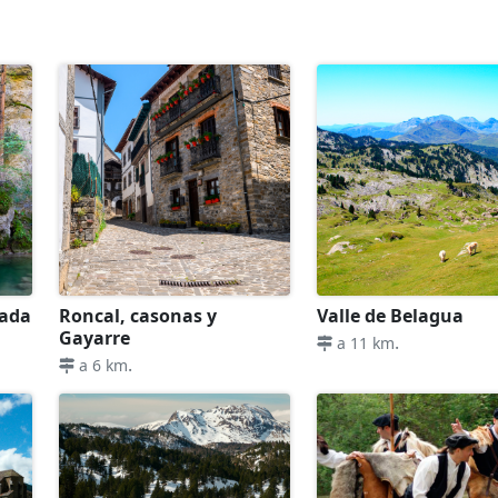
cada
Roncal, casonas y
Valle de Belagua
Gayarre
.
a 11 km
.
a 6 km