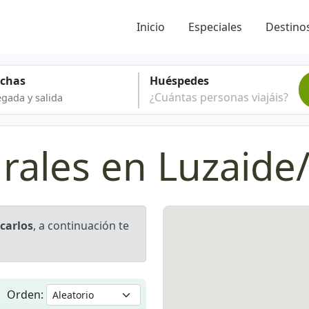
Inicio
Especiales
Destinos
echas
Huéspedes
¿Cuántas personas viajáis?
rales en Luzaide/
carlos
, a continuación te
Orden: