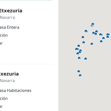
Etxezuria
 Navarra
asa Entera
ción
ar
*
txezuria
 Navarra
asa Habitaciones
ción
ar