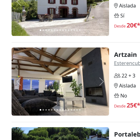
Anterior
Siguiente
Aislada
Sí
20€
Desde
Artzain
Esterencub
22 + 3
Anterior
Siguiente
Aislada
No
25€
Desde
Portaleb