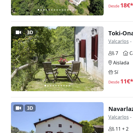
18€
Desde
3D
Toki-On
Valcarlos
-
7
C
Anterior
Siguiente
Aislada
Sí
11€
Desde
3D
Navarla
Valcarlos
-
11 + 2