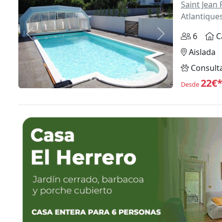
Saint Jean 
Atlantique
6
C
Anterior
Siguiente
Aislada
Consult
22€
Desde