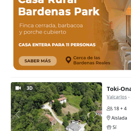
3D
Toki-On
Valcarlos
-
18 + 4
Anterior
Siguiente
Aislada
Sí