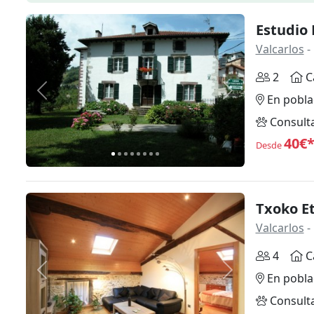
Estudio 
Valcarlos
-
2
C
Anterior
Siguiente
En pobla
Consult
40€
Desde
Txoko E
Valcarlos
-
4
C
Anterior
Siguiente
En pobla
Consult