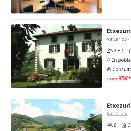
Etxezur
Valcarlos
-
2 + 1
Anterior
Siguiente
En pobla
Consult
35€
Desde
Etxezuri
Valcarlos
-
6
C