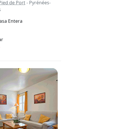
Pied de Port
- Pyrénées-
s
asa Entera
ar
*