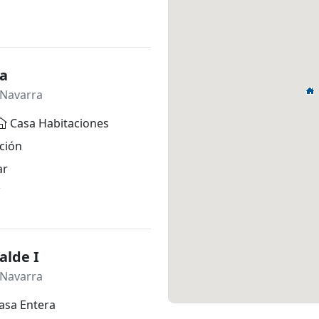
ia
 Navarra
Casa Habitaciones
ción
ar
*
alde I
 Navarra
asa Entera