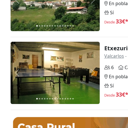
Anterior
Siguiente
En pobla
Sí
33€
Desde
Etxezuri
Valcarlos
-
6
C
Anterior
Siguiente
En pobla
Sí
33€
Desde