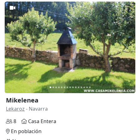
Anterior
Siguie
Mikelenea
Lekaroz
- Navarra
8
Casa Entera
En población