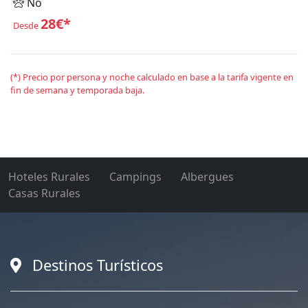
No
28€*
Desde
(*) Precio por persona y noche calculado en base a la tarifa vigente en
fin de semana y temporada baja.
Hoteles Rurales
Campings
Albergues
Casas Rurales
Destinos Turísticos