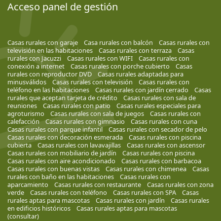
Acceso panel de gestión
Casas rurales con garaje
Casa rurales con balcón
Casas rurales con
televisión en las habitaciones
Casas rurales con terraza
Casas
rurales con Jacuzzi
Casas rurales con WIFI
Casas rurales con
conexión a internet
Casas rurales con porche cubierto
Casas
rurales con reproductor DVD
Casas rurales adaptadas para
minusválidos
Casas rurales con televisión
Casas rurales con
teléfono en las habitaciones
Casas rurales con jardín cerrado
Casas
rurales que aceptan tarjeta de crédito
Casas rurales con sala de
reuniones
Casas rurales con patio
Casas rurales especiales para
agroturismo
Casas rurales con sala de juegos
Casas rurales con
calefacción
Casas rurales con gimnasio
Casas rurales con cuna
Casas rurales con parque infantil
Casas rurales con secador de pelo
Casas rurales con decoración esmerada
Casas rurales con piscina
cubierta
Casas rurales con lavavajillas
Casas rurales con ascensor
Casas rurales con mobiliario de jardín
Casas rurales con piscina
Casas rurales con aire acondicionado
Casas rurales con barbacoa
Casas rurales con buenas vistas
Casas rurales con chimenea
Casas
rurales con baño en las habitaciones
Casas rurales con
aparcamiento
Casas rurales con restaurante
Casas rurales con zona
verde
Casas rurales con teléfono
Casas rurales con SPA
Casas
rurales aptas para mascotas
Casas rurales con jardín
Casas rurales
en edificios históricos
Casas rurales aptas para mascotas
(consultar)