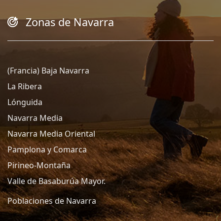
Zonas de Navarra
(Francia) Baja Navarra
La Ribera
Lónguida
Navarra Media
Navarra Media Oriental
Pamplona y Comarca
Pirineo-Montaña
Valle de Basaburúa Mayor.
Poblaciones de Navarra