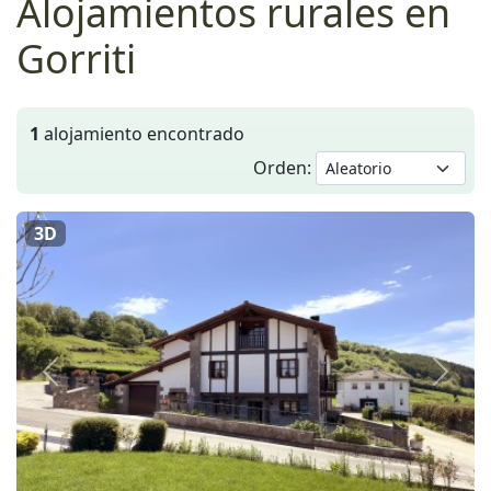
Alojamientos rurales en
Gorriti
1
alojamiento encontrado
Orden:
3D
Anterior
Siguie