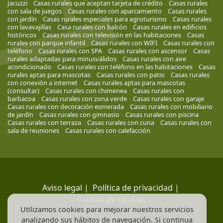
Jacuzzi
Casas rurales que aceptan tarjeta de crédito
Casas rurales
con sala de juegos
Casas rurales con aparcamiento
Casas rurales
con jardín
Casas rurales especiales para agroturismo
Casas rurales
con lavavajillas
Casa rurales con balcón
Casas rurales en edificios
históricos
Casas rurales con televisión en las habitaciones
Casas
rurales con parque infantil
Casas rurales con WIFI
Casas rurales con
teléfono
Casas rurales con SPA
Casas rurales con ascensor
Casas
rurales adaptadas para minusválidos
Casas rurales con aire
acondicionado
Casas rurales con teléfono en las habitaciones
Casas
rurales aptas para mascotas
Casas rurales con patio
Casas rurales
con conexión a internet
Casas rurales aptas para mascotas
(consultar)
Casas rurales con chimenea
Casas rurales con
barbacoa
Casas rurales con zona verde
Casas rurales con garaje
Casas rurales con decoración esmerada
Casas rurales con mobiliario
de jardín
Casas rurales con gimnasio
Casas rurales con piscina
Casas rurales con terraza
Casas rurales con cuna
Casas rurales con
sala de reuniones
Casas rurales con calefacción
Aviso legal
|
Política de privacidad
|
Política de cookies
Utilizamos cookies para mejorar nuestros servicios
analizando sus hábitos de navegación. Si continua