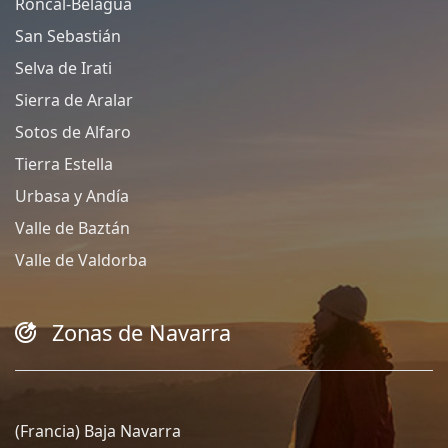
Roncal-Belagua
San Sebastián
Selva de Irati
Sierra de Aralar
Sotos de Alfaro
Tierra Estella
Urbasa y Andía
Valle de Baztán
Valle de Valdorba
Zonas de Navarra
(Francia) Baja Navarra