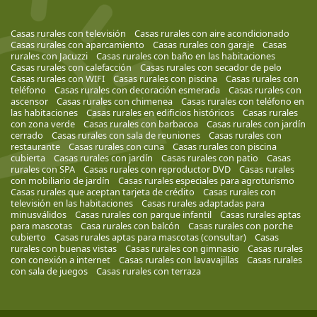
Casas rurales con televisión
Casas rurales con aire acondicionado
Casas rurales con aparcamiento
Casas rurales con garaje
Casas
rurales con Jacuzzi
Casas rurales con baño en las habitaciones
Casas rurales con calefacción
Casas rurales con secador de pelo
Casas rurales con WIFI
Casas rurales con piscina
Casas rurales con
teléfono
Casas rurales con decoración esmerada
Casas rurales con
ascensor
Casas rurales con chimenea
Casas rurales con teléfono en
las habitaciones
Casas rurales en edificios históricos
Casas rurales
con zona verde
Casas rurales con barbacoa
Casas rurales con jardín
cerrado
Casas rurales con sala de reuniones
Casas rurales con
restaurante
Casas rurales con cuna
Casas rurales con piscina
cubierta
Casas rurales con jardín
Casas rurales con patio
Casas
rurales con SPA
Casas rurales con reproductor DVD
Casas rurales
con mobiliario de jardín
Casas rurales especiales para agroturismo
Casas rurales que aceptan tarjeta de crédito
Casas rurales con
televisión en las habitaciones
Casas rurales adaptadas para
minusválidos
Casas rurales con parque infantil
Casas rurales aptas
para mascotas
Casa rurales con balcón
Casas rurales con porche
cubierto
Casas rurales aptas para mascotas (consultar)
Casas
rurales con buenas vistas
Casas rurales con gimnasio
Casas rurales
con conexión a internet
Casas rurales con lavavajillas
Casas rurales
con sala de juegos
Casas rurales con terraza