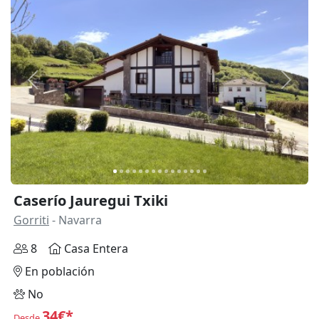
Anterior
Siguie
Caserío Jauregui Txiki
Gorriti
- Navarra
8
Casa Entera
En población
No
34€*
Desde