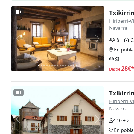
Txikirrin
Hiriberri-
Navarra
8
C
Anterior
Siguiente
En pobla
Sí
28€
Desde
Txikirrin
Hiriberri-
Navarra
10 + 2
Anterior
Siguiente
En pobla