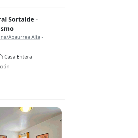
al Sortalde -
ismo
na/Abaurrea Alta
-
Casa Entera
ción
*