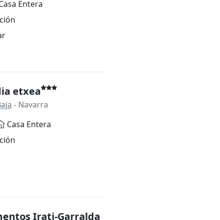
Casa Entera
ción
ar
*
ia etxea
aja
- Navarra
Casa Entera
ción
entos Irati-Garralda