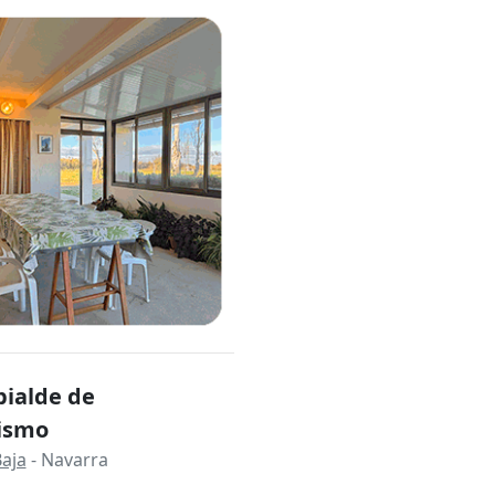
bialde de
ismo
aja
- Navarra