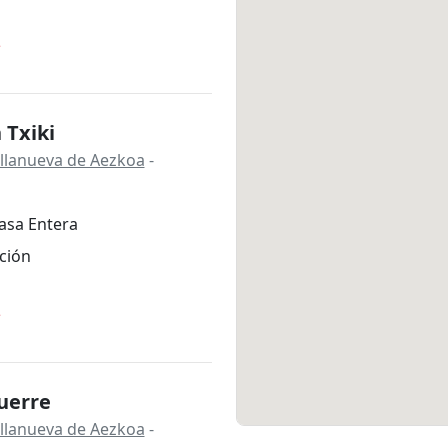
*
 Txiki
Villanueva de Aezkoa
-
asa Entera
ción
*
uerre
Villanueva de Aezkoa
-