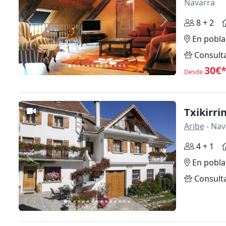
Navarra
8 + 2
Anterior
Siguiente
En pobla
Consult
30€
Desde
Txikirri
Aribe
- Nav
4 + 1
Anterior
Siguiente
En pobla
Consult