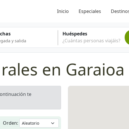
Inicio
Especiales
Destinos
echas
Huéspedes
¿Cuántas personas viajáis?
rales en Garaioa
continuación te
Orden: