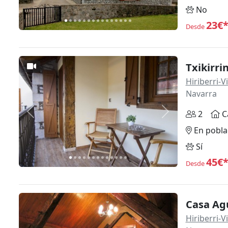
No
23€
Desde
Txikirrin
Hiriberri-
Navarra
2
C
Anterior
Siguiente
En pobla
Sí
45€
Desde
Casa Ag
Hiriberri-