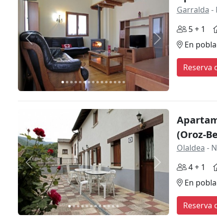
Garralda
- 
5 + 1
Anterior
Siguiente
En pobla
Reserva d
Apartam
(Oroz-Be
Olaldea
- N
Anterior
Siguiente
4 + 1
En pobla
Reserva d