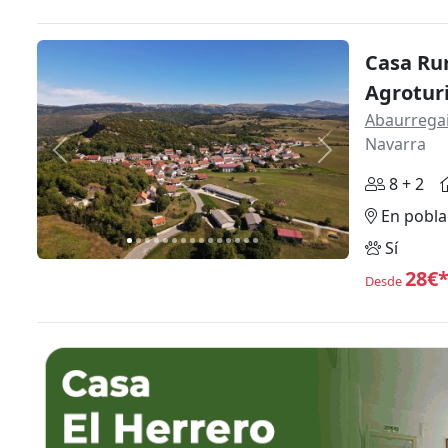
Casa Rur
Agrotur
Abaurregai
Navarra
Anterior
Siguiente
8 + 2
En pobla
Sí
28€
Desde