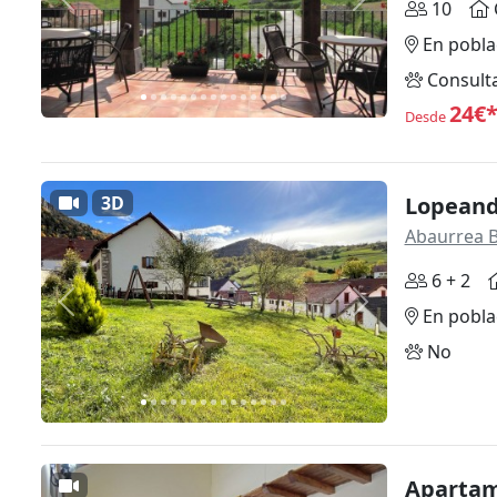
Anterior
Siguiente
10
En pobla
Consult
24€
Desde
3D
Lopeand
Abaurrea B
6 + 2
Anterior
Siguiente
En pobla
No
Apartam