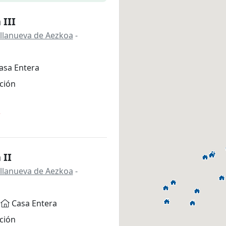
 III
Villanueva de Aezkoa
-
asa Entera
ción
*
 II
Villanueva de Aezkoa
-
Casa Entera
ción