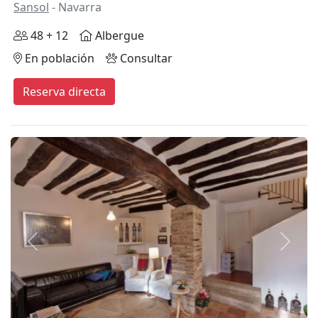
Sansol
- Navarra
48 + 12
Albergue
En población
Consultar
Reserva directa
Anterior
Siguie