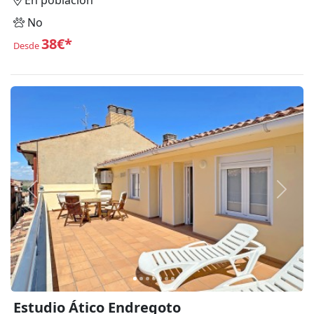
En población
No
38€*
Desde
Anterior
Siguie
Estudio Ático Endregoto