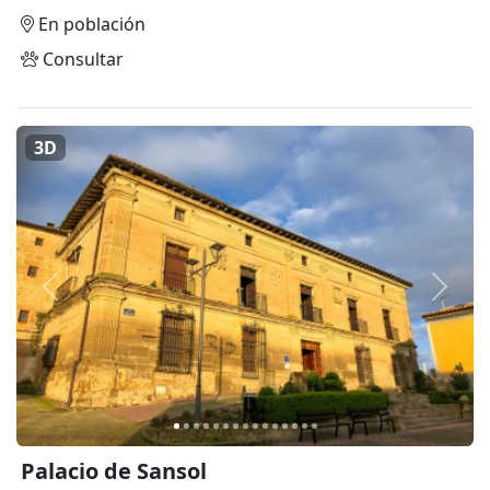
En población
Consultar
3D
Anterior
Siguie
Palacio de Sansol