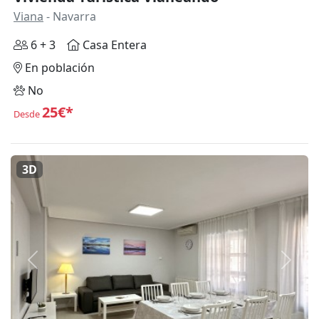
Viana
- Navarra
6 + 3
Casa Entera
En población
No
25€*
Desde
3D
Anterior
Siguie