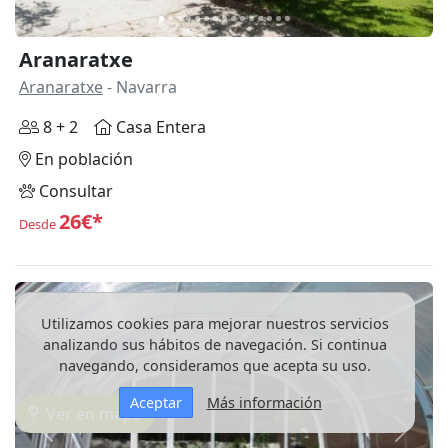
Aranaratxe
Aranaratxe
- Navarra
8 + 2
Casa Entera
En población
Consultar
26€*
Desde
Utilizamos cookies para mejorar nuestros servicios
analizando sus hábitos de navegación. Si continua
navegando, consideramos que acepta su uso.
Aceptar
Más información
Ver en mapa
Anterior
Siguie