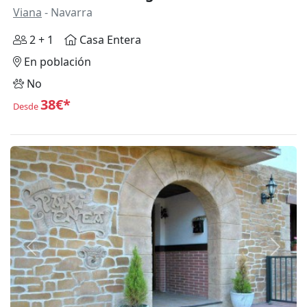
Viana
- Navarra
2 + 1
Casa Entera
En población
No
38€*
Desde
Anterior
Siguie