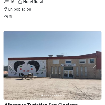
16
Hotel Rural
En población
Sí
Anterior
Siguie
Albergue Turístico San Cipriano