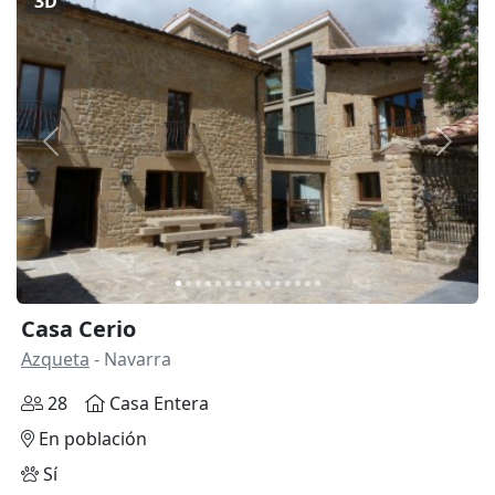
3D
Anterior
Siguie
Casa Cerio
Azqueta
- Navarra
28
Casa Entera
En población
Sí