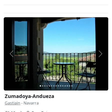
Anterior
Siguie
Zumadoya-Andueza
Gastiain
- Navarra