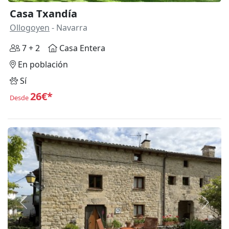
Casa Txandía
Ollogoyen
- Navarra
7 + 2
Casa Entera
En población
Sí
26€*
Desde
Anterior
Siguie