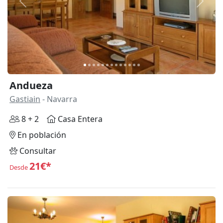
Anterior
Siguie
Andueza
Gastiain
- Navarra
8 + 2
Casa Entera
En población
Consultar
21€*
Desde