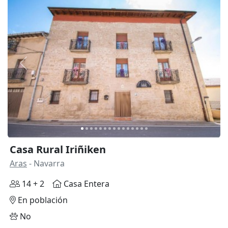
Anterior
Siguie
Casa Rural Iriñiken
Aras
- Navarra
14 + 2
Casa Entera
En población
No