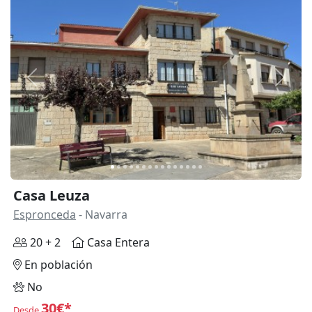
Anterior
Siguie
Casa Leuza
Espronceda
- Navarra
20 + 2
Casa Entera
En población
No
30€*
Desde