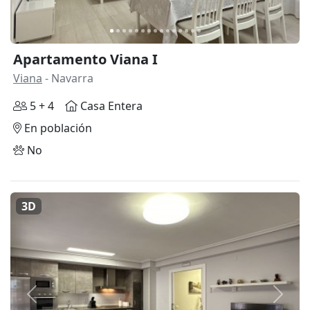
Apartamento Viana I
Viana
- Navarra
5 + 4
Casa Entera
En población
No
3D
Anterior
Siguie