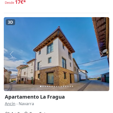
17€*
Desde
3D
Anterior
Siguie
Apartamento La Fragua
Ancín
- Navarra