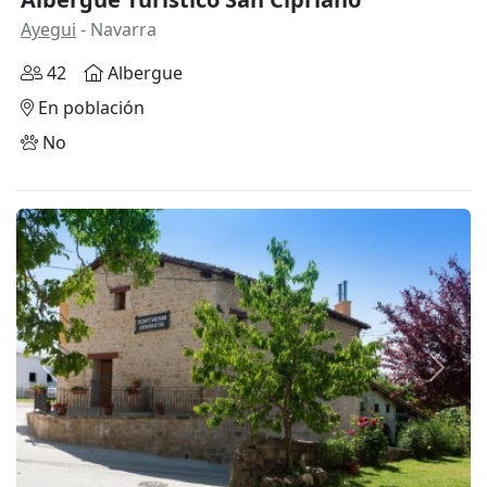
Ayegui
- Navarra
42
Albergue
En población
No
Anterior
Siguie