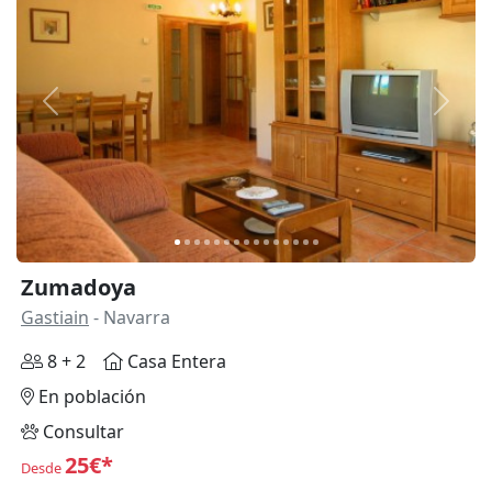
Anterior
Siguie
Zumadoya
Gastiain
- Navarra
8 + 2
Casa Entera
En población
Consultar
25€*
Desde