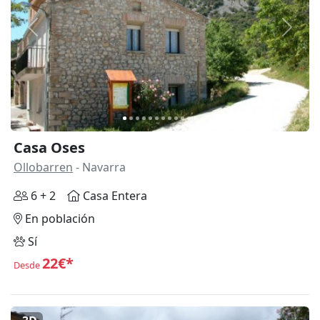
Anterior
Siguie
Casa Oses
Ollobarren
- Navarra
6 + 2
Casa Entera
En población
Sí
22€*
Desde