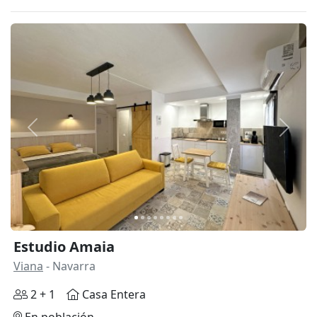
Anterior
Siguie
Estudio Amaia
Viana
- Navarra
2 + 1
Casa Entera