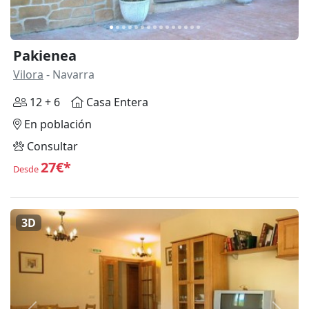
Pakienea
Vilora
- Navarra
12 + 6
Casa Entera
En población
Consultar
27€*
Desde
3D