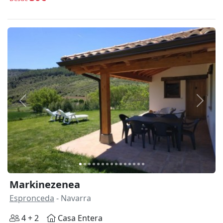
Anterior
Siguie
Markinezenea
Espronceda
- Navarra
4 + 2
Casa Entera