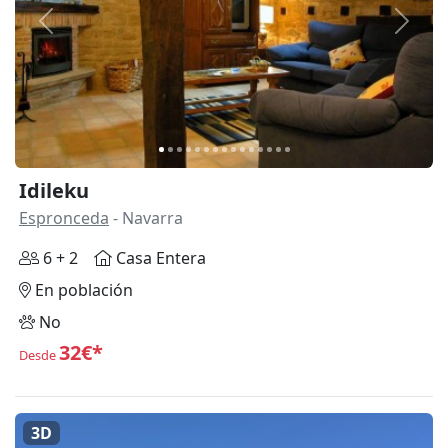
Anterior
Siguie
Idileku
Espronceda
- Navarra
6 + 2
Casa Entera
En población
No
32€*
Desde
3D