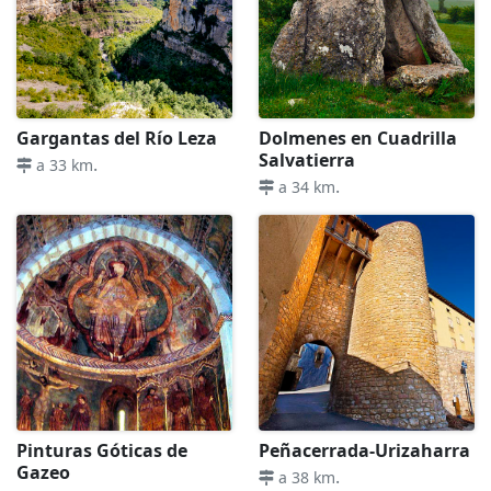
Gargantas del Río Leza
Dolmenes en Cuadrilla
Salvatierra
.
a 33 km
.
a 34 km
Pinturas Góticas de
Peñacerrada-Urizaharra
Gazeo
.
a 38 km