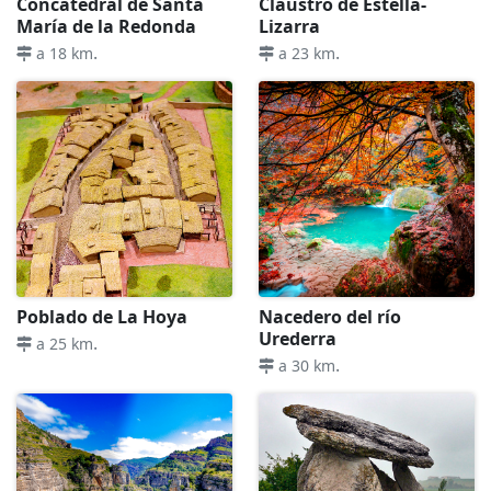
Concatedral de Santa
Claustro de Estella-
María de la Redonda
Lizarra
.
.
a 18 km
a 23 km
Poblado de La Hoya
Nacedero del río
Urederra
.
a 25 km
.
a 30 km