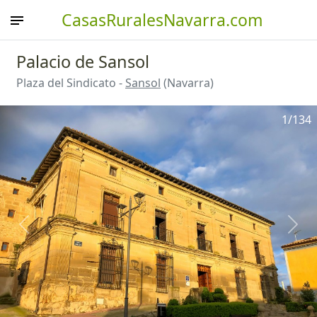
CasasRuralesNavarra.com
Palacio de Sansol
Plaza del Sindicato -
Sansol
(Navarra)
1
/134
Anterior
Sigu