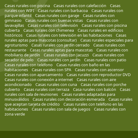
Casas rurales con piscina
Casas rurales con calefacción
Casas
rurales con WIFI
Casas rurales con barbacoa
Casas rurales con
parque infantil
Casas rurales con garaje
Casas rurales con
gimnasio
Casas rurales con buenas vistas
Casas rurales con
lavavajillas
Casas rurales con televisión
Casas rurales con piscina
cubierta
Casas rurales con chimenea
Casas rurales en edificios
históricos
Casas rurales con televisión en las habitaciones
Casas
rurales aptas para mascotas (consultar)
Casas rurales especiales para
agroturismo
Casas rurales con jardín cerrado
Casas rurales con
restaurante
Casas rurales aptas para mascotas
Casas rurales con
mobiliario de jardín
Casas rurales con Jacuzzi
Casas rurales con
secador de pelo
Casas rurales con jardín
Casas rurales con patio
Casas rurales con teléfono
Casas rurales con baño en las
habitaciones
Casas rurales con SPA
Casas rurales con ascensor
Casas rurales con aparcamiento
Casas rurales con reproductor DVD
Casas rurales con conexión a internet
Casas rurales con aire
acondicionado
Casas rurales con cuna
Casas rurales con porche
cubierto
Casas rurales con terraza
Casa rurales con balcón
Casas
rurales con sala de reuniones
Casas rurales adaptadas para
minusválidos
Casas rurales con decoración esmerada
Casas rurales
que aceptan tarjeta de crédito
Casas rurales con teléfono en las
habitaciones
Casas rurales con sala de juegos
Casas rurales con
zona verde