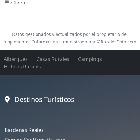
.
a 35 km
Datos gestionados y actualizados por el propietario del
alojamiento - Información suministrada por ©
RuralesData.com
Albergues
Casas Rurales
Campings
Hoteles Rurales
Destinos Turísticos
Bardenas Reales
Camino Santiago Navarro