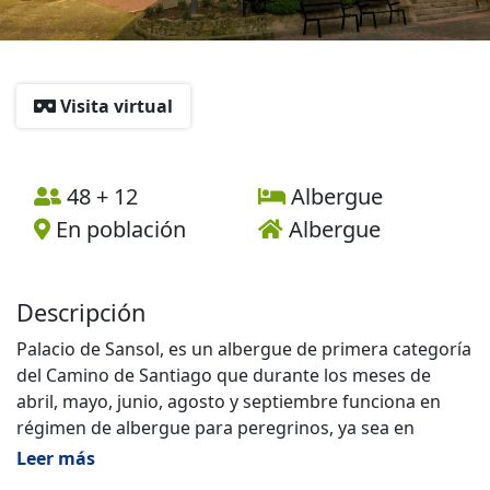
Visita virtual
48 + 12
Albergue
En población
Albergue
Descripción
Palacio de Sansol, es un albergue de primera categoría
del Camino de Santiago que durante los meses de
abril, mayo, junio, agosto y septiembre funciona en
régimen de albergue para peregrinos, ya sea en
habitaciones múltiples o en habitaciones dobles o
Leer más
triples equipadas a todo confort y encanto. Durante el