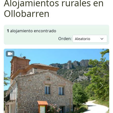
Alojamientos rurales en
Ollobarren
1
alojamiento encontrado
Orden:
Anterior
Siguie