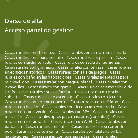
Darse de alta
Acceso panel de gestión
Casas rurales con chimenea
Casas rurales con aire acondicionado
Casas rurales con aparcamiento
Casas rurales con piscina
Casas
rurales con jardín cerrado
Casas rurales con sala de reuniones
Casas rurales con gimnasio
Casas rurales con terraza
Casas rurales
en edificios históricos
Casas rurales con sala de juegos
Casas
rurales con baño en las habitaciones
Casas rurales adaptadas para
minusválidos
Casas rurales con parque infantil
Casas rurales con
lavavajillas
Casas rurales con garaje
Casas rurales con mobiliario de
jardín
Casas rurales con calefacción
Casas rurales con piscina
cubierta
Casas rurales con ascensor
Casas rurales con Jacuzzi
Casas rurales con porche cubierto
Casas rurales con teléfono
Casa
rurales con balcón
Casas rurales con decoración esmerada
Casas
rurales con zona verde
Casas rurales con SPA
Casas rurales con
televisión
Casas rurales aptas para mascotas (consultar)
Casas
rurales con restaurante
Casas rurales con WIFI
Casas rurales con
barbacoa
Casas rurales con patio
Casas rurales con secador de
pelo
Casas rurales con cuna
Casas rurales con teléfono en las
habitaciones
Casas rurales con buenas vistas
Casas rurales