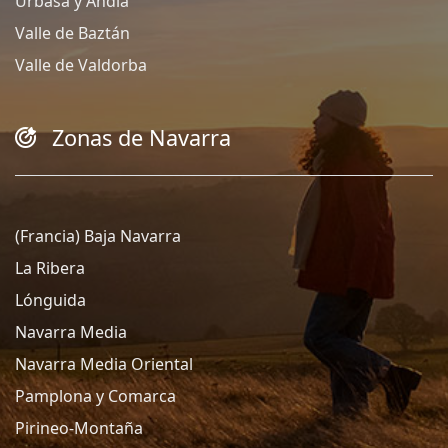
Urbasa y Andía
Valle de Baztán
Valle de Valdorba
Zonas de Navarra
(Francia) Baja Navarra
La Ribera
Lónguida
Navarra Media
Navarra Media Oriental
Pamplona y Comarca
Pirineo-Montaña