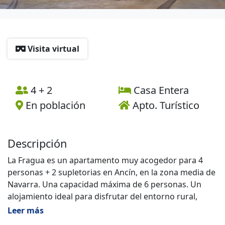
Visita virtual
4 + 2
Casa Entera
En población
Apto. Turístico
Descripción
La Fragua es un apartamento muy acogedor para 4
personas + 2 supletorias en Ancín, en la zona media de
Navarra. Una capacidad máxima de 6 personas. Un
alojamiento ideal para disfrutar del entorno rural,
descansar con comodidad y compartir unos días en
Leer más
grupo o en familia.