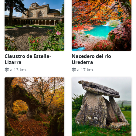
Claustro de Estella-
Nacedero del río
Lizarra
Urederra
.
.
a 13 km
a 17 km