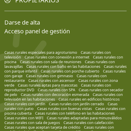
Darse de alta
Acceso panel de gestión
Casas rurales especiales para agroturismo
Casas rurales con
televisión
Casas rurales con conexión a internet
Casas rurales con
piscina
Casas rurales con sala de reuniones
Casas rurales con
lavavajillas
Casas rurales con baño en las habitaciones
Casas rurales
con parque infantil
Casas rurales con porche cubierto
Casas rurales
con garaje
Casas rurales con gimnasio
Casas rurales con
restaurante
Casas rurales con ascensor
Casas rurales con zona
verde
Casas rurales aptas para mascotas
Casas rurales con
reproductor DVD
Casas rurales con SPA
Casas rurales con secador
de pelo
Casas rurales con decoración esmerada
Casas rurales con
televisión en las habitaciones
Casas rurales en edificios históricos
Casas rurales con jardín
Casas rurales con jardín cerrado
Casas
rurales con patio
Casas rurales con buenas vistas
Casas rurales con
piscina cubierta
Casas rurales con teléfono en las habitaciones
Casas rurales con WIFI
Casas rurales adaptadas para minusválidos
Casas rurales con sala de juegos
Casas rurales con calefacción
Casas rurales que aceptan tarjeta de crédito
Casas rurales con