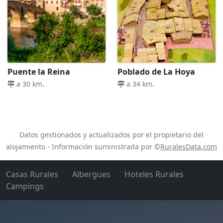
Puente la Reina
Poblado de La Hoya
.
.
a 30 km
a 34 km
Datos gestionados y actualizados por el propietario del
alojamiento - Información suministrada por ©
RuralesData.com
Casas Rurales
Albergues
Hoteles Rurales
Campings