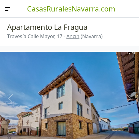
CasasRuralesNavarra.com
Apartamento La Fragua
Travesía Calle Mayor, 17 -
Ancín
(Navarra)
1
/36
Anterior
Sigu