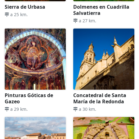
Sierra de Urbasa
Dolmenes en Cuadrilla
Salvatierra
.
a 25 km
.
a 27 km
Pinturas Góticas de
Concatedral de Santa
Gazeo
María de la Redonda
.
.
a 29 km
a 30 km