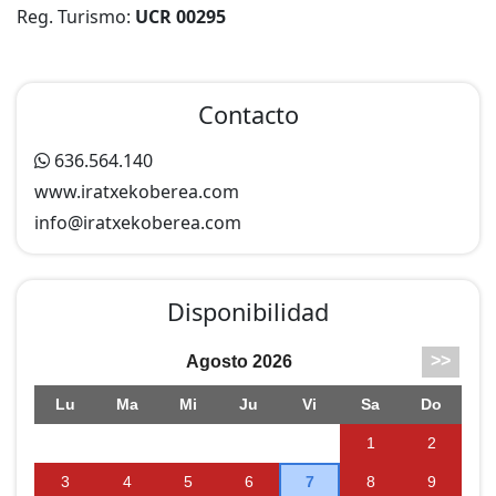
matrimonio) y posibilidad de camas supletorias. Cocina
Reg. Turismo:
UCR 00295
completa (con microondas y lavavajillas) / comedor
con TV, DVD, Chimenea. Trastero. Lavadora. Plancha.
Contacto
636.564.140
www.iratxekoberea.com
info@
iratxekoberea.com
Disponibilidad