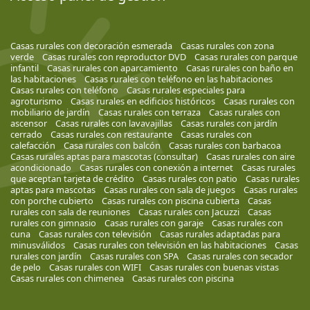
Casas rurales con decoración esmerada
Casas rurales con zona
verde
Casas rurales con reproductor DVD
Casas rurales con parque
infantil
Casas rurales con aparcamiento
Casas rurales con baño en
las habitaciones
Casas rurales con teléfono en las habitaciones
Casas rurales con teléfono
Casas rurales especiales para
agroturismo
Casas rurales en edificios históricos
Casas rurales con
mobiliario de jardín
Casas rurales con terraza
Casas rurales con
ascensor
Casas rurales con lavavajillas
Casas rurales con jardín
cerrado
Casas rurales con restaurante
Casas rurales con
calefacción
Casa rurales con balcón
Casas rurales con barbacoa
Casas rurales aptas para mascotas (consultar)
Casas rurales con aire
acondicionado
Casas rurales con conexión a internet
Casas rurales
que aceptan tarjeta de crédito
Casas rurales con patio
Casas rurales
aptas para mascotas
Casas rurales con sala de juegos
Casas rurales
con porche cubierto
Casas rurales con piscina cubierta
Casas
rurales con sala de reuniones
Casas rurales con Jacuzzi
Casas
rurales con gimnasio
Casas rurales con garaje
Casas rurales con
cuna
Casas rurales con televisión
Casas rurales adaptadas para
minusválidos
Casas rurales con televisión en las habitaciones
Casas
rurales con jardín
Casas rurales con SPA
Casas rurales con secador
de pelo
Casas rurales con WIFI
Casas rurales con buenas vistas
Casas rurales con chimenea
Casas rurales con piscina