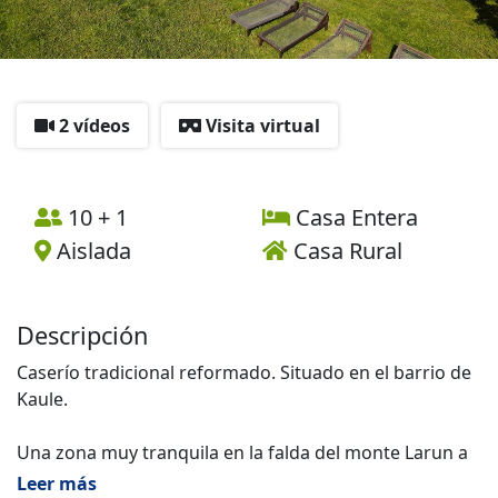
2 vídeos
Visita virtual
10 + 1
Casa Entera
Aislada
Casa Rural
Descripción
Caserío tradicional reformado. Situado en el barrio de
Kaule.
Una zona muy tranquila en la falda del monte Larun a
3.5km. de Bera y a 500m. de Francia.
Leer más