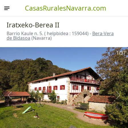
CasasRuralesNavarra.com
Iratxeko-Berea II
Barrio Kaule n. 5. ( helpbidea : 159044) -
Bera-Vera
de Bidasoa
(Navarra)
1
/37
Anterior
Sigu