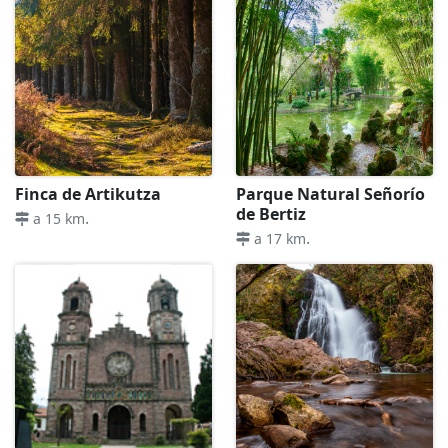
Finca de Artikutza
Parque Natural Señorío
de Bertiz
.
a 15 km
.
a 17 km