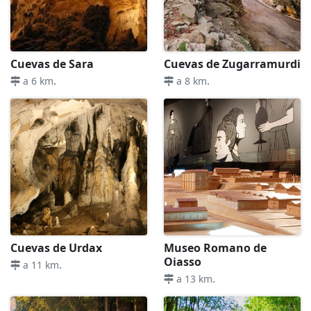
Cuevas de Sara
Cuevas de Zugarramurdi
.
.
a 6 km
a 8 km
Cuevas de Urdax
Museo Romano de
Oiasso
.
a 11 km
.
a 13 km