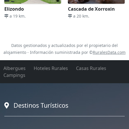
Elizondo
Cascada de Xorroxin
.
.
a 19 km
a 20 km
Datos gestionados y actualizados por el propietario del
alojamiento - Información suministrada por ©
RuralesData.com
Albergues
Hoteles Rurales
Casas Rurales
Campings
Destinos Turísticos