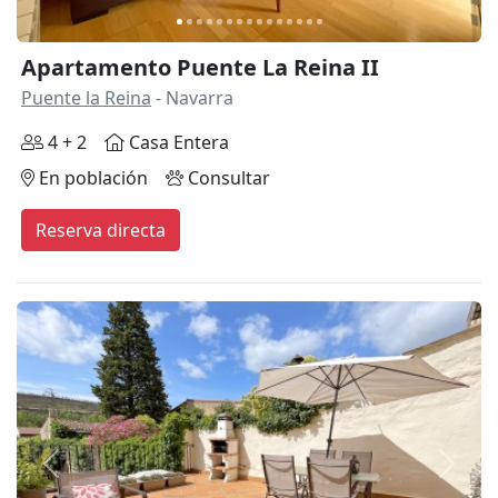
Apartamento Puente La Reina II
Puente la Reina
- Navarra
4 + 2
Casa Entera
En población
Consultar
Reserva directa
Anterior
Siguie