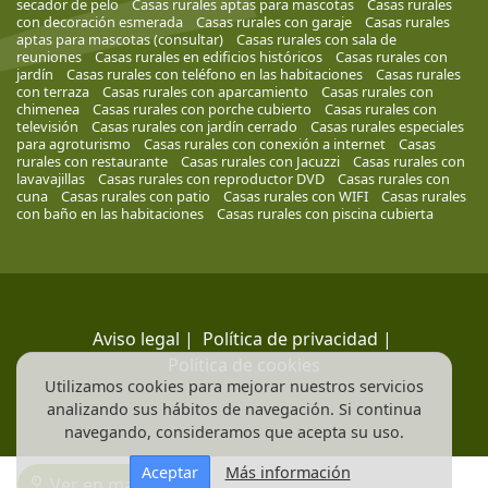
secador de pelo
Casas rurales aptas para mascotas
Casas rurales
con decoración esmerada
Casas rurales con garaje
Casas rurales
aptas para mascotas (consultar)
Casas rurales con sala de
reuniones
Casas rurales en edificios históricos
Casas rurales con
jardín
Casas rurales con teléfono en las habitaciones
Casas rurales
con terraza
Casas rurales con aparcamiento
Casas rurales con
chimenea
Casas rurales con porche cubierto
Casas rurales con
televisión
Casas rurales con jardín cerrado
Casas rurales especiales
para agroturismo
Casas rurales con conexión a internet
Casas
rurales con restaurante
Casas rurales con Jacuzzi
Casas rurales con
lavavajillas
Casas rurales con reproductor DVD
Casas rurales con
cuna
Casas rurales con patio
Casas rurales con WIFI
Casas rurales
con baño en las habitaciones
Casas rurales con piscina cubierta
Aviso legal
|
Política de privacidad
|
Política de cookies
Utilizamos cookies para mejorar nuestros servicios
analizando sus hábitos de navegación. Si continua
navegando, consideramos que acepta su uso.
Aceptar
Más información
Ver en mapa