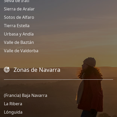
Selva de Irati
Sierra de Aralar
Sotos de Alfaro
Tierra Estella
Urbasa y Andía
Valle de Baztán
Valle de Valdorba
Zonas de Navarra
(Francia) Baja Navarra
La Ribera
Lónguida