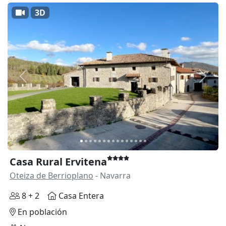
3D
Anterior
Siguie
Casa Rural Ervitena
Oteiza de Berrioplano
- Navarra
8 + 2
Casa Entera
En población