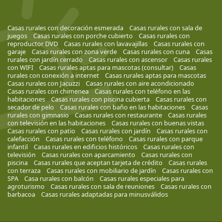
Casas rurales con decoración esmerada
Casas rurales con sala de
juegos
Casas rurales con porche cubierto
Casas rurales con
reproductor DVD
Casas rurales con lavavajillas
Casas rurales con
garaje
Casas rurales con zona verde
Casas rurales con cuna
Casas
rurales con jardín cerrado
Casas rurales con ascensor
Casas rurales
con WIFI
Casas rurales aptas para mascotas (consultar)
Casas
rurales con conexión a internet
Casas rurales aptas para mascotas
Casas rurales con Jacuzzi
Casas rurales con aire acondicionado
Casas rurales con chimenea
Casas rurales con teléfono en las
habitaciones
Casas rurales con piscina cubierta
Casas rurales con
secador de pelo
Casas rurales con baño en las habitaciones
Casas
rurales con gimnasio
Casas rurales con restaurante
Casas rurales
con televisión en las habitaciones
Casas rurales con buenas vistas
Casas rurales con patio
Casas rurales con jardín
Casas rurales con
calefacción
Casas rurales con teléfono
Casas rurales con parque
infantil
Casas rurales en edificios históricos
Casas rurales con
televisión
Casas rurales con aparcamiento
Casas rurales con
piscina
Casas rurales que aceptan tarjeta de crédito
Casas rurales
con terraza
Casas rurales con mobiliario de jardín
Casas rurales con
SPA
Casa rurales con balcón
Casas rurales especiales para
agroturismo
Casas rurales con sala de reuniones
Casas rurales con
barbacoa
Casas rurales adaptadas para minusválidos