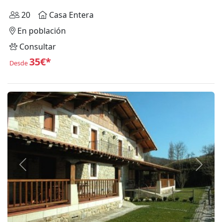
20
Casa Entera
En población
Consultar
35€*
Desde
Anterior
Siguie