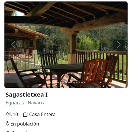
Anterior
Siguie
Sagastietxea I
Eguaras
- Navarra
10
Casa Entera
En población