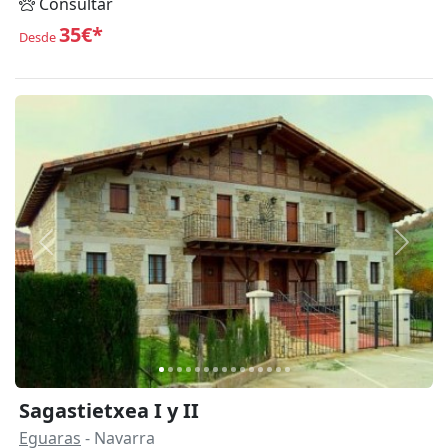
Consultar
35€*
Desde
Anterior
Siguie
Sagastietxea I y II
Eguaras
- Navarra