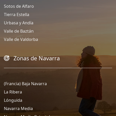
Sotos de Alfaro
Tierra Estella
Urbasa y Andía
Valle de Baztán
Valle de Valdorba
Zonas de Navarra
(Francia) Baja Navarra
La Ribera
Lónguida
Navarra Media