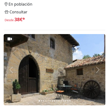
En población
Consultar
38€*
Desde
Anterior
Siguie