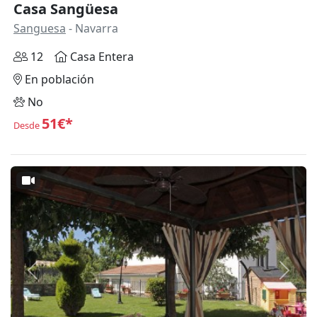
Casa Sangüesa
Sanguesa
- Navarra
12
Casa Entera
En población
No
51€*
Desde
Anterior
Siguie