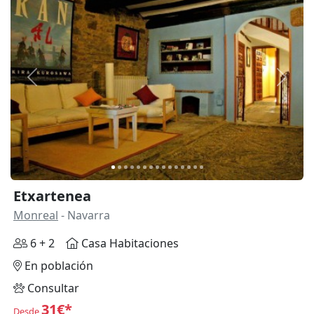
Anterior
Siguie
Etxartenea
Monreal
- Navarra
6 + 2
Casa Habitaciones
En población
Consultar
31€*
Desde