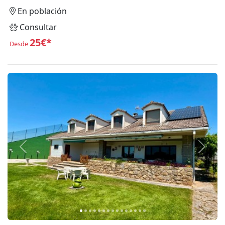
En población
Consultar
25€*
Desde
Anterior
Siguie