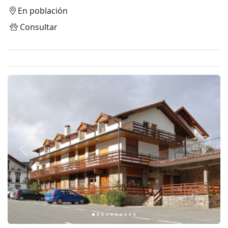
En población
Consultar
Anterior
Siguie