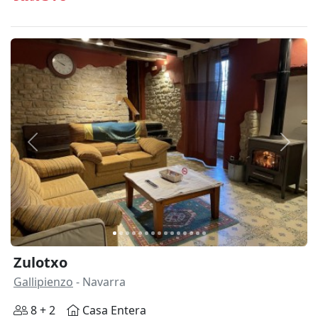
Anterior
Siguie
Zulotxo
Gallipienzo
- Navarra
8 + 2
Casa Entera