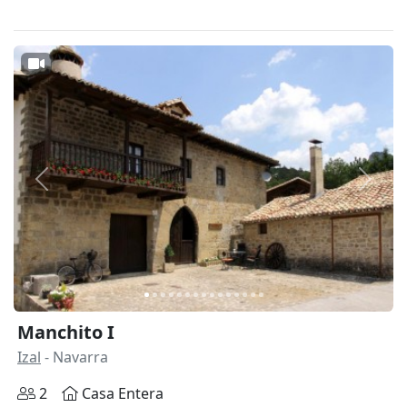
Anterior
Siguie
Manchito I
Izal
- Navarra
2
Casa Entera