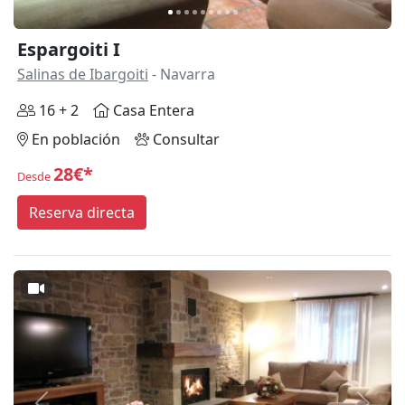
Espargoiti I
Salinas de Ibargoiti
- Navarra
16 + 2
Casa Entera
En población
Consultar
28€*
Desde
Reserva directa