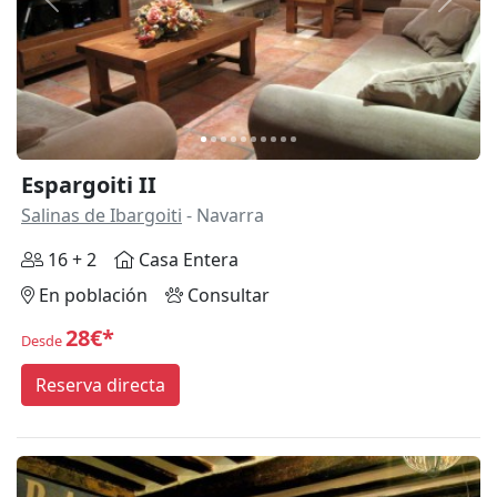
Anterior
Siguie
Espargoiti II
Salinas de Ibargoiti
- Navarra
16 + 2
Casa Entera
En población
Consultar
28€*
Desde
Reserva directa