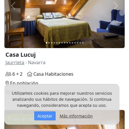
Anterior
Siguie
Casa Lucuj
Jaurrieta
- Navarra
6 + 2
Casa Habitaciones
En población
Consultar
Utilizamos cookies para mejorar nuestros servicios
analizando sus hábitos de navegación. Si continua
navegando, consideramos que acepta su uso.
3D
Aceptar
Más información
Ver en mapa