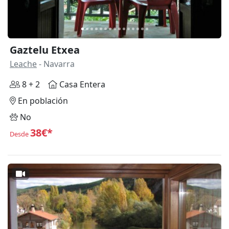
Gaztelu Etxea
Leache
- Navarra
8 + 2
Casa Entera
En población
No
38€*
Desde