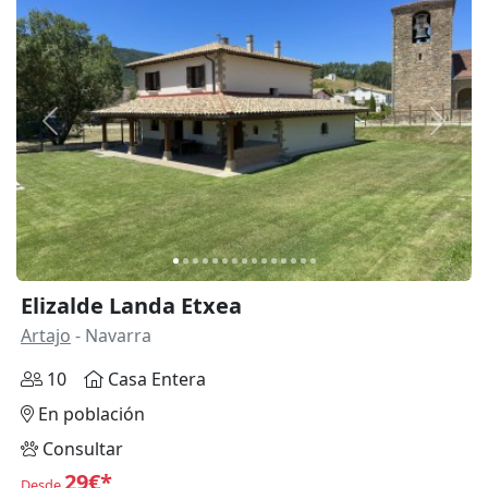
Anterior
Siguie
Elizalde Landa Etxea
Artajo
- Navarra
10
Casa Entera
En población
Consultar
29€*
Desde