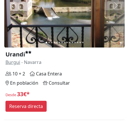
Anterior
Siguie
Urandi
Burgui
- Navarra
10 + 2
Casa Entera
En población
Consultar
33€*
Desde
Reserva directa