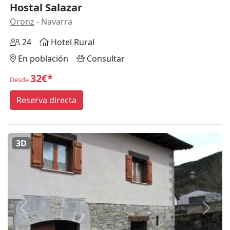
Hostal Salazar
Oronz
- Navarra
24
Hotel Rural
En población
Consultar
32€*
Desde
Reserva directa
3D
Anterior
Siguie