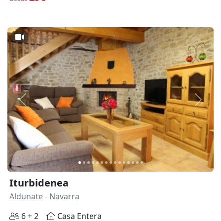
Anterior
Siguie
Iturbidenea
Aldunate
- Navarra
6 + 2
Casa Entera