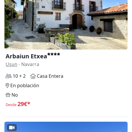
Anterior
Siguie
Arbaiun Etxea
Usun
- Navarra
10 + 2
Casa Entera
En población
No
29€*
Desde