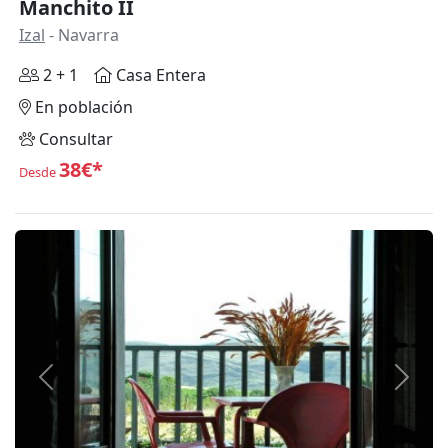
Manchito II
Izal
- Navarra
2 + 1
Casa Entera
En población
Consultar
38€*
Desde
Anterior
Siguie