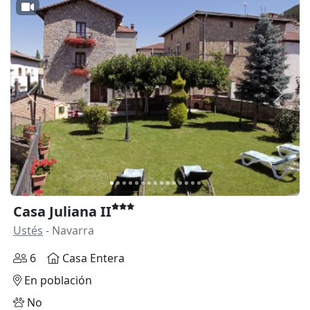
Anterior
Siguie
Casa Juliana II
Ustés
- Navarra
6
Casa Entera
En población
No