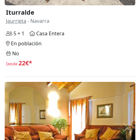
Iturralde
Jaurrieta
- Navarra
5 + 1
Casa Entera
En población
No
22€*
Desde
Anterior
Siguie