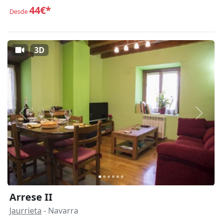
44€*
Desde
3D
Anterior
Siguie
Arrese II
Jaurrieta
- Navarra