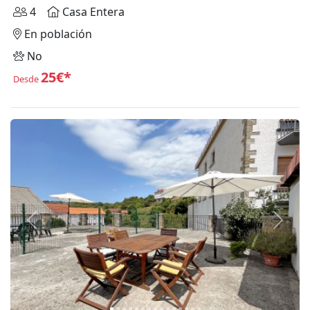
4
Casa Entera
En población
No
25€*
Desde
Anterior
Siguie