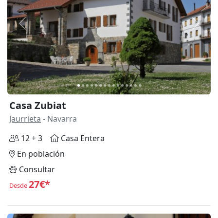
Anterior
Siguie
Casa Zubiat
Jaurrieta
- Navarra
12 + 3
Casa Entera
En población
Consultar
27€*
Desde