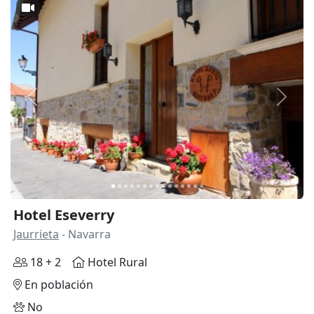
Anterior
Siguie
Hotel Eseverry
Jaurrieta
- Navarra
18 + 2
Hotel Rural
En población
No