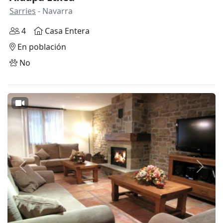
Sarries
- Navarra
4
Casa Entera
En población
No
Anterior
Siguie