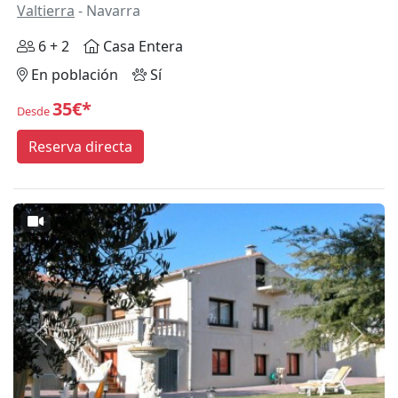
Valtierra
- Navarra
6 + 2
Casa Entera
En población
Sí
35€*
Desde
Reserva directa
Anterior
Siguie