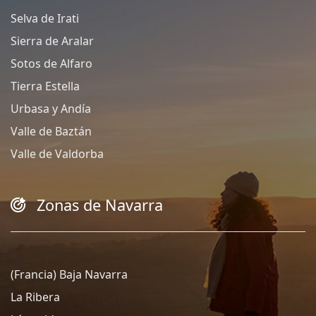
Selva de Irati
Sierra de Aralar
Sotos de Alfaro
Tierra Estella
Urbasa y Andía
Valle de Baztán
Valle de Valdorba
Zonas de Navarra
(Francia) Baja Navarra
La Ribera