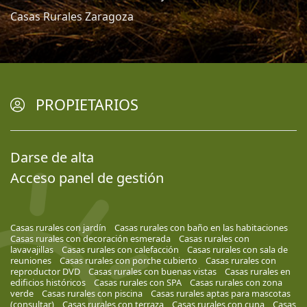
Casas Rurales Zaragoza
PROPIETARIOS
Darse de alta
Acceso panel de gestión
Casas rurales con jardín
Casas rurales con baño en las habitaciones
Casas rurales con decoración esmerada
Casas rurales con
lavavajillas
Casas rurales con calefacción
Casas rurales con sala de
reuniones
Casas rurales con porche cubierto
Casas rurales con
reproductor DVD
Casas rurales con buenas vistas
Casas rurales en
edificios históricos
Casas rurales con SPA
Casas rurales con zona
verde
Casas rurales con piscina
Casas rurales aptas para mascotas
(consultar)
Casas rurales con terraza
Casas rurales con cuna
Casas