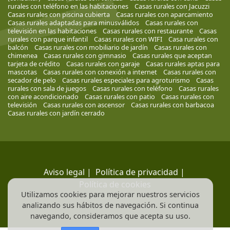
rurales con teléfono en las habitaciones
Casas rurales con Jacuzzi
Casas rurales con piscina cubierta
Casas rurales con aparcamiento
Casas rurales adaptadas para minusválidos
Casas rurales con
televisión en las habitaciones
Casas rurales con restaurante
Casas
rurales con parque infantil
Casas rurales con WIFI
Casa rurales con
balcón
Casas rurales con mobiliario de jardín
Casas rurales con
chimenea
Casas rurales con gimnasio
Casas rurales que aceptan
tarjeta de crédito
Casas rurales con garaje
Casas rurales aptas para
mascotas
Casas rurales con conexión a internet
Casas rurales con
secador de pelo
Casas rurales especiales para agroturismo
Casas
rurales con sala de juegos
Casas rurales con teléfono
Casas rurales
con aire acondicionado
Casas rurales con patio
Casas rurales con
televisión
Casas rurales con ascensor
Casas rurales con barbacoa
Casas rurales con jardín cerrado
Aviso legal
|
Política de privacidad
|
Política de cookies
Utilizamos cookies para mejorar nuestros servicios
analizando sus hábitos de navegación. Si continua
navegando, consideramos que acepta su uso.