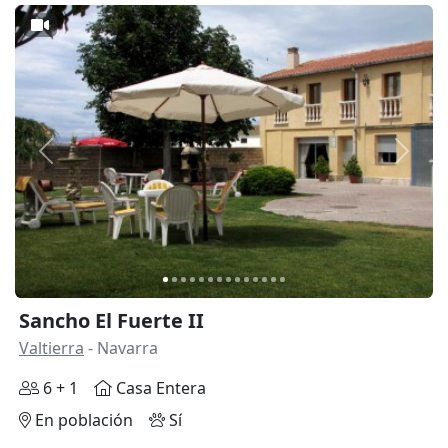
Anterior
Siguie
Sancho El Fuerte II
Valtierra
- Navarra
6 + 1
Casa Entera
En población
Sí