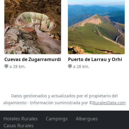
Cuevas de Zugarramurdi
Puerto de Larrau y Orhi
.
.
a 28 km
a 28 km
Datos gestionados y actualizados por el propietario del
alojamiento - Información suministrada por ©
RuralesData.com
Hoteles Rurales
Campings
Albergues
Casas Rurales