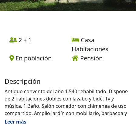
2 + 1
Casa
Habitaciones
En población
Pensión
Descripción
Antiguo convento del año 1.540 rehabilitado. Dispone
de 2 habitaciones dobles con lavabo y bidé, Tv y
música. 1 Baño. Salón comedor con chimenea de uso
compartido. Amplio jardín con mobiliario, barbacoa y
columpios. Venta de productos artesanos. On parle
Leer más
français.