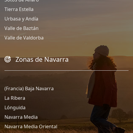
Tierra Estella
Urbasa y Andía
Valle de Baztán
Valle de Valdorba
Zonas de Navarra
(Francia) Baja Navarra
La Ribera
Lónguida
Navarra Media
Navarra Media Oriental