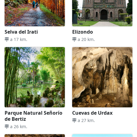
Selva del Irati
Elizondo
.
.
a 17 km
a 20 km
Parque Natural Señorío
Cuevas de Urdax
de Bertiz
.
a 27 km
.
a 26 km