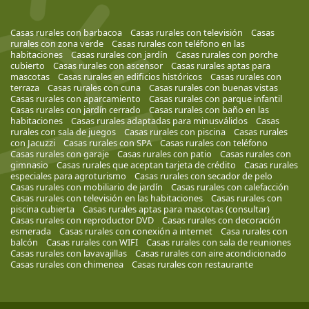
Casas rurales con barbacoa
Casas rurales con televisión
Casas
rurales con zona verde
Casas rurales con teléfono en las
habitaciones
Casas rurales con jardín
Casas rurales con porche
cubierto
Casas rurales con ascensor
Casas rurales aptas para
mascotas
Casas rurales en edificios históricos
Casas rurales con
terraza
Casas rurales con cuna
Casas rurales con buenas vistas
Casas rurales con aparcamiento
Casas rurales con parque infantil
Casas rurales con jardín cerrado
Casas rurales con baño en las
habitaciones
Casas rurales adaptadas para minusválidos
Casas
rurales con sala de juegos
Casas rurales con piscina
Casas rurales
con Jacuzzi
Casas rurales con SPA
Casas rurales con teléfono
Casas rurales con garaje
Casas rurales con patio
Casas rurales con
gimnasio
Casas rurales que aceptan tarjeta de crédito
Casas rurales
especiales para agroturismo
Casas rurales con secador de pelo
Casas rurales con mobiliario de jardín
Casas rurales con calefacción
Casas rurales con televisión en las habitaciones
Casas rurales con
piscina cubierta
Casas rurales aptas para mascotas (consultar)
Casas rurales con reproductor DVD
Casas rurales con decoración
esmerada
Casas rurales con conexión a internet
Casa rurales con
balcón
Casas rurales con WIFI
Casas rurales con sala de reuniones
Casas rurales con lavavajillas
Casas rurales con aire acondicionado
Casas rurales con chimenea
Casas rurales con restaurante