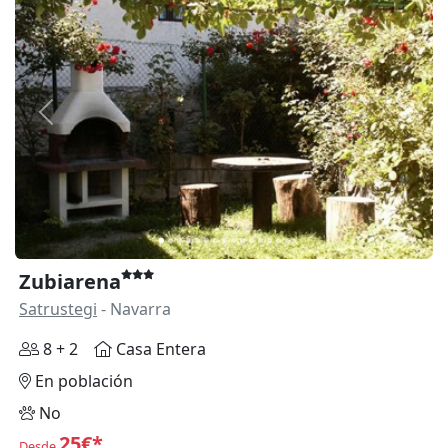
Anterior
Siguie
Zubiarena
Satrustegi
- Navarra
8 + 2
Casa Entera
En población
No
25€*
Desde