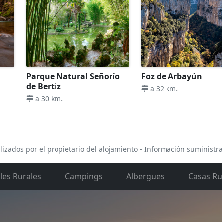
Parque Natural Señorío
Foz de Arbayún
de Bertiz
.
a 32 km
.
a 30 km
lizados por el propietario del alojamiento - Información suministr
les Rurales
Campings
Albergues
Casas Ru