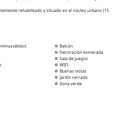
ntemente rehabilitado y situado en el núcleo urbano (15
ponen cada uno de 2 habitaciones dobles (Monaut I) y 3
baño y cocina-salón-comedor con chimenea, TV y DVD, precio
varra.blogspot.com, es un blog de la zona, nosotros estam
 minusválidos
Balcón
Decoración esmerada
Sala de juegos
n
WIFI
Buenas vistas
Jardín cerrado
Zona verde