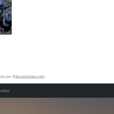
ada por ©
RuralesData.com
rales