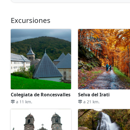
Excursiones
Colegiata de Roncesvalles
Selva del Irati
.
.
a 11 km
a 21 km