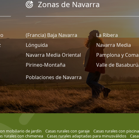
Zonas de Navarra
ro
(Francia) Baja Navarra
La Ribera
z
Lónguida
Navarra Media
Navarra Media Oriental
Pamplona y Coma
Pirineo-Montaña
Valle de Basaburú
Poblaciones de Navarra
on mobiliario de jardín
Casas rurales con garaje
Casas rurales con piscina
s rurales con chimenea
Casas rurales adaptadas para minusválidos
Casa