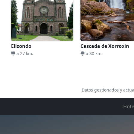
Elizondo
Cascada de Xorroxin
.
.
a 27 km
a 30 km
Datos gestionados y actua
Hote