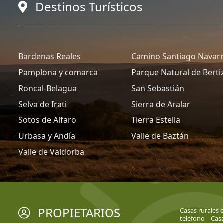
Destinos Turísticos
Bardenas Reales
Camino Santiago Navar
Pamplona y comarca
Parque Natural de Berti
Roncal-Belagua
San Sebastián
Selva de Irati
Sierra de Aralar
Sotos de Alfaro
Tierra Estella
Urbasa y Andía
Valle de Baztán
Valle de Valdorba
PROPIETARIOS
Casas rurales c
teléfono
Casa