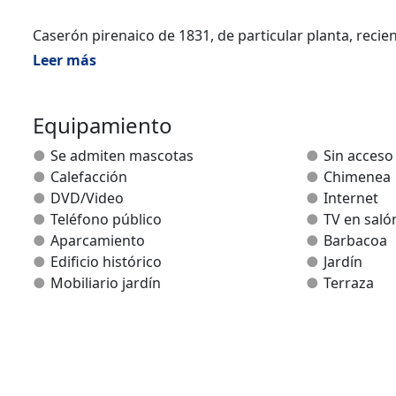
Caserón pirenaico de 1831, de particular planta, recie
habitantes). Dos alojamientos independientes que dis
Leer más
habitaciones dobles (Monaut II), y las dos tienen: 1 
balconadas orientadas al sur con inmejorables vistas.
Equipamiento
Mas informacion sobre la zona en: http://pirineodena
Se admiten mascotas
Sin acceso
el valle de Arce.
Calefacción
Chimenea
DVD/Video
Internet
Teléfono público
TV en saló
Aparcamiento
Barbacoa
Edificio histórico
Jardín
Mobiliario jardín
Terraza