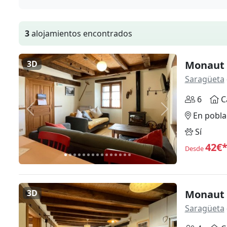
3
alojamientos encontrados
3D
Monaut 
Saragüeta
6
C
Anterior
Siguiente
En pobla
Sí
42€
Desde
3D
Monaut 
Saragüeta