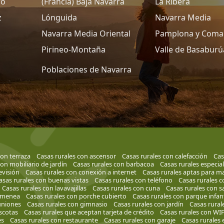
ro
(Francia) Baja Navarra
La Ribera
z
Lónguida
Navarra Media
Navarra Media Oriental
Pamplona y Coma
Pirineo-Montaña
Valle de Basaburú
Poblaciones de Navarra
con terraza
Casas rurales con ascensor
Casas rurales con calefacción
Cas
on mobiliario de jardín
Casas rurales con barbacoa
Casas rurales especia
evisión
Casas rurales con conexión a internet
Casas rurales aptas para ma
asas rurales con buenas vistas
Casas rurales con teléfono
Casas rurales c
Casas rurales con lavavajillas
Casas rurales con cuna
Casas rurales con s
himenea
Casas rurales con porche cubierto
Casas rurales con parque infant
uniones
Casas rurales con gimnasio
Casas rurales con jardín
Casas rural
scotas
Casas rurales que aceptan tarjeta de crédito
Casas rurales con WIF
es
Casas rurales con restaurante
Casas rurales con garaje
Casas rurales e