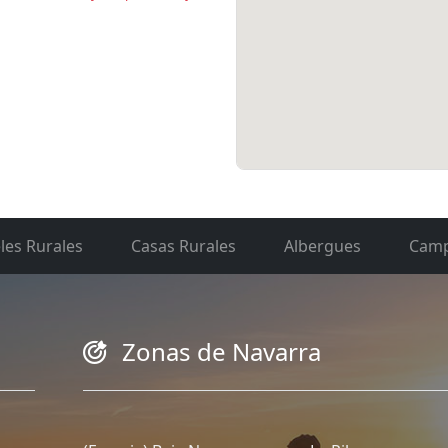
les Rurales
Casas Rurales
Albergues
Camp
Zonas de Navarra