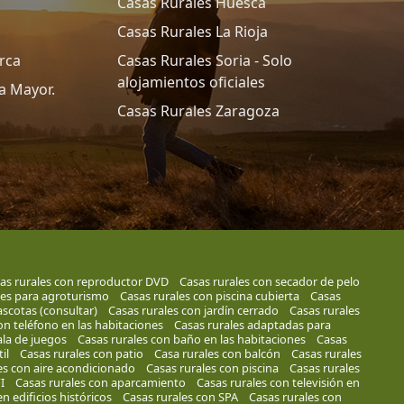
Casas Rurales Huesca
Casas Rurales La Rioja
rca
Casas Rurales Soria - Solo
alojamientos oficiales
a Mayor.
Casas Rurales Zaragoza
as rurales con reproductor DVD
Casas rurales con secador de pelo
les para agroturismo
Casas rurales con piscina cubierta
Casas
scotas (consultar)
Casas rurales con jardín cerrado
Casas rurales
on teléfono en las habitaciones
Casas rurales adaptadas para
ala de juegos
Casas rurales con baño en las habitaciones
Casas
il
Casas rurales con patio
Casa rurales con balcón
Casas rurales
es con aire acondicionado
Casas rurales con piscina
Casas rurales
I
Casas rurales con aparcamiento
Casas rurales con televisión en
n edificios históricos
Casas rurales con SPA
Casas rurales con