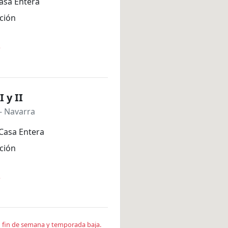
asa Entera
ción
*
 y II
- Navarra
Casa Entera
ción
*
en fin de semana y temporada baja.