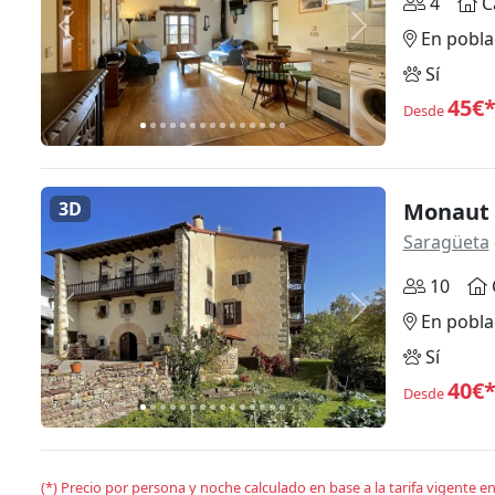
4
C
Anterior
Siguiente
En pobla
Sí
45€
Desde
3D
Monaut I
Saragüeta
10
Anterior
Siguiente
En pobla
Sí
40€
Desde
(*) Precio por persona y noche calculado en base a la tarifa vigente 