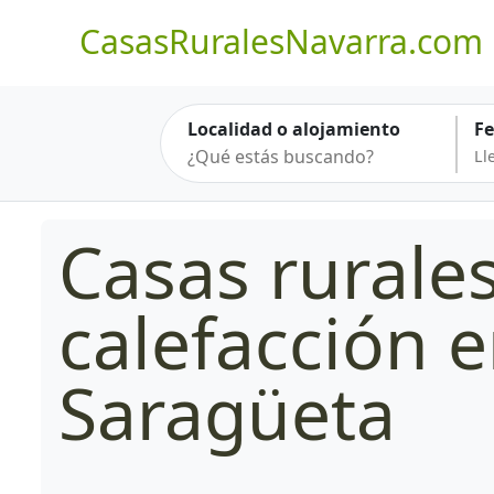
CasasRuralesNavarra.com
Localidad o alojamiento
F
Casas rurale
calefacción 
Saragüeta