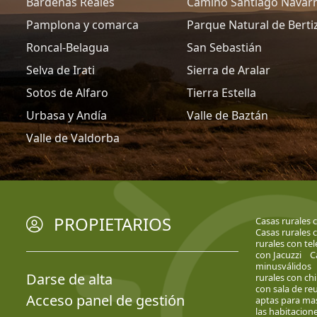
Bardenas Reales
Camino Santiago Navar
Pamplona y comarca
Parque Natural de Berti
Roncal-Belagua
San Sebastián
Selva de Irati
Sierra de Aralar
Sotos de Alfaro
Tierra Estella
Urbasa y Andía
Valle de Baztán
Valle de Valdorba
PROPIETARIOS
Casas rurales 
Casas rurales c
rurales con tel
con Jacuzzi
C
minusválidos
Darse de alta
rurales con c
con sala de re
Acceso panel de gestión
aptas para ma
las habitacion