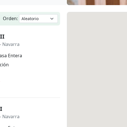
Orden:
II
- Navarra
asa Entera
ción
*
I
- Navarra