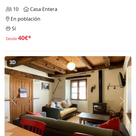
10
Casa Entera
En población
Sí
40€*
Desde
3D
Anterior
Siguie