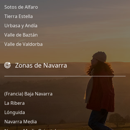
Sotos de Alfaro
Tierra Estella
Urbasa y Andía
Valle de Baztán
Valle de Valdorba
Zonas de Navarra
(Francia) Baja Navarra
La Ribera
Lónguida
Navarra Media