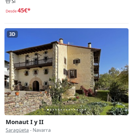
Sí
45€*
Desde
3D
Anterior
Siguie
Monaut I y II
Saragüeta
- Navarra