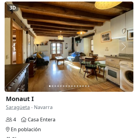
3D
Anterior
Siguie
Monaut I
Saragüeta
- Navarra
4
Casa Entera
En población