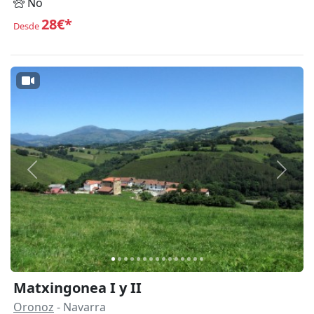
No
28€*
Desde
Anterior
Siguie
Matxingonea I y II
Oronoz
- Navarra