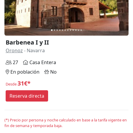
Barbenea I y II
Oronoz
- Navarra
27
Casa Entera
En población
No
31€*
Desde
Reserva directa
(*) Precio por persona y noche calculado en base a la tarifa vigente en
fin de semana y temporada baja.