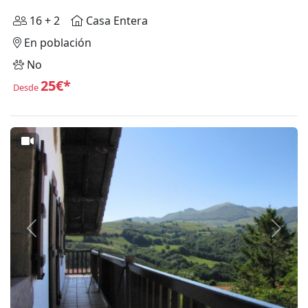
16 + 2
Casa Entera
En población
No
25€*
Desde
Anterior
Siguie