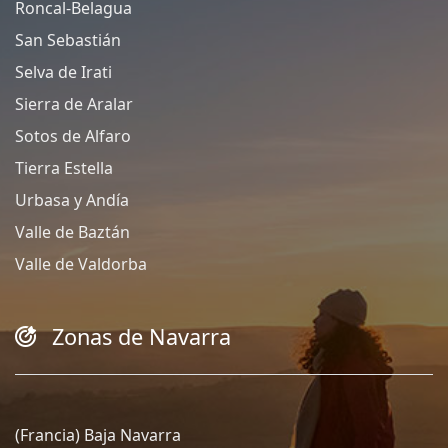
Roncal-Belagua
San Sebastián
Selva de Irati
Sierra de Aralar
Sotos de Alfaro
Tierra Estella
Urbasa y Andía
Valle de Baztán
Valle de Valdorba
Zonas de Navarra
(Francia) Baja Navarra