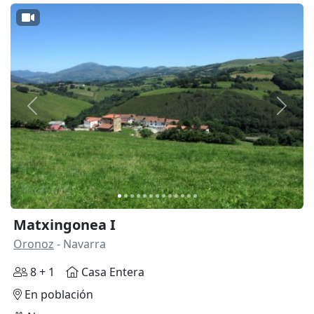
Anterior
Siguie
Matxingonea I
Oronoz
- Navarra
8 + 1
Casa Entera
En población