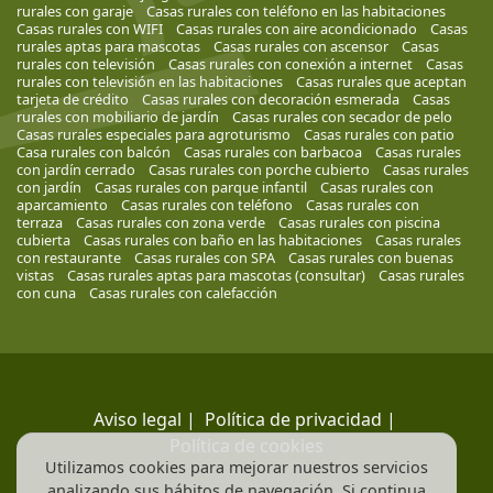
rurales con garaje
Casas rurales con teléfono en las habitaciones
Casas rurales con WIFI
Casas rurales con aire acondicionado
Casas
rurales aptas para mascotas
Casas rurales con ascensor
Casas
rurales con televisión
Casas rurales con conexión a internet
Casas
rurales con televisión en las habitaciones
Casas rurales que aceptan
tarjeta de crédito
Casas rurales con decoración esmerada
Casas
rurales con mobiliario de jardín
Casas rurales con secador de pelo
Casas rurales especiales para agroturismo
Casas rurales con patio
Casa rurales con balcón
Casas rurales con barbacoa
Casas rurales
con jardín cerrado
Casas rurales con porche cubierto
Casas rurales
con jardín
Casas rurales con parque infantil
Casas rurales con
aparcamiento
Casas rurales con teléfono
Casas rurales con
terraza
Casas rurales con zona verde
Casas rurales con piscina
cubierta
Casas rurales con baño en las habitaciones
Casas rurales
con restaurante
Casas rurales con SPA
Casas rurales con buenas
vistas
Casas rurales aptas para mascotas (consultar)
Casas rurales
con cuna
Casas rurales con calefacción
Aviso legal
|
Política de privacidad
|
Política de cookies
Utilizamos cookies para mejorar nuestros servicios
analizando sus hábitos de navegación. Si continua