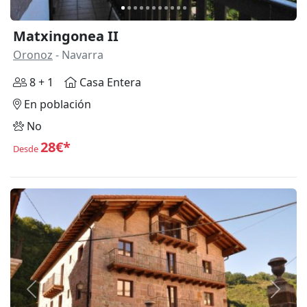
Matxingonea II
Oronoz
- Navarra
8 + 1
Casa Entera
En población
No
28€*
Desde
Anterior
Siguie