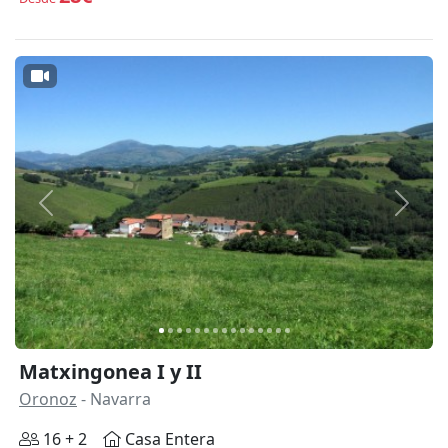
Anterior
Siguie
Matxingonea I y II
Oronoz
- Navarra
16 + 2
Casa Entera