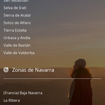
San Sebastián
Selva de Irati
Sierra de Aralar
Sotos de Alfaro
Tierra Estella
Urbasa y Andía
Valle de Baztán
Valle de Valdorba
Zonas de Navarra
(Francia) Baja Navarra
La Ribera