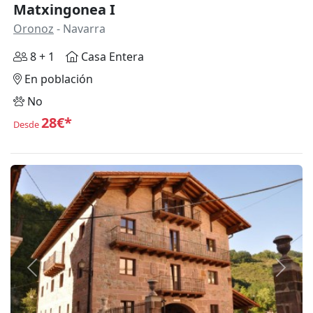
Matxingonea I
Oronoz
- Navarra
8 + 1
Casa Entera
En población
No
28€*
Desde
Anterior
Siguie