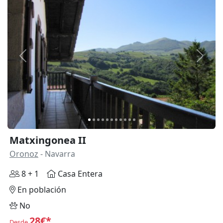
Anterior
Siguie
Matxingonea II
Oronoz
- Navarra
8 + 1
Casa Entera
En población
No
28€*
Desde