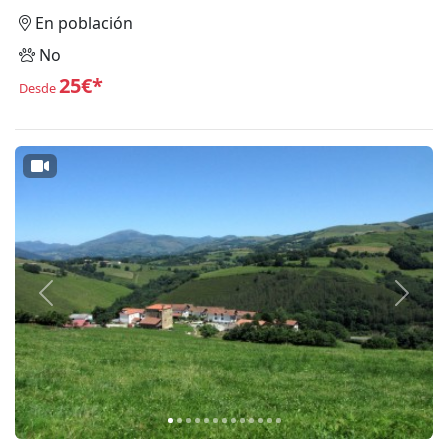
En población
No
25€*
Desde
Anterior
Siguie