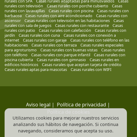
rurales con SPA
Casas rurales adaptadas para minusválidos
Casas
rurales con televisión
Casas rurales con porche cubierto
Casas
rurales con lavavajillas
Casas rurales con piscina
Casas rurales con
barbacoa
Casas rurales con aire acondicionado
Casas rurales con
ascensor
Casas rurales con televisión en las habitaciones
Casas
rurales con sala de juegos
Casas rurales con restaurante
Casas
rurales con patio
Casas rurales con calefacción
Casas rurales con
jardín
Casas rurales con cuna
Casas rurales con conexión a
internet
Casas rurales con garaje
Casas rurales con teléfono en las
habitaciones
Casas rurales con terraza
Casas rurales especiales
para agroturismo
Casas rurales con buenas vistas
Casas rurales
con teléfono
Casas rurales con parque infantil
Casas rurales con
piscina cubierta
Casas rurales con gimnasio
Casas rurales en
edificios históricos
Casas rurales que aceptan tarjeta de crédito
Casas rurales aptas para mascotas
Casas rurales con WIFI
Aviso legal
|
Política de privacidad
|
Política de cookies
Utilizamos cookies para mejorar nuestros servicios
analizando sus hábitos de navegación. Si continua
navegando, consideramos que acepta su uso.