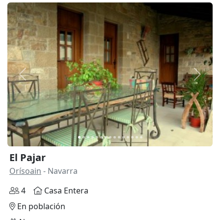
Anterior
Siguie
El Pajar
Orísoain
- Navarra
4
Casa Entera
En población