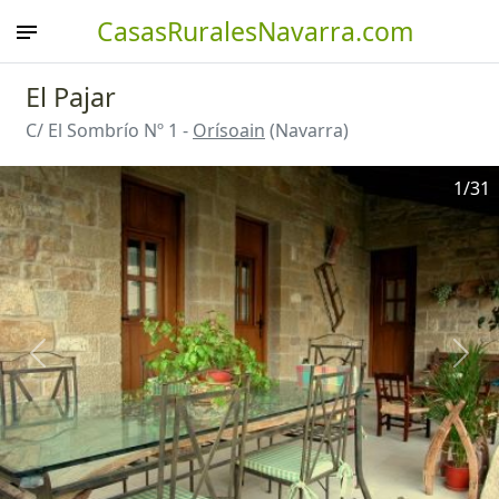
CasasRuralesNavarra.com
El Pajar
C/ El Sombrío Nº 1 -
Orísoain
(Navarra)
1
/31
Anterior
Sigu