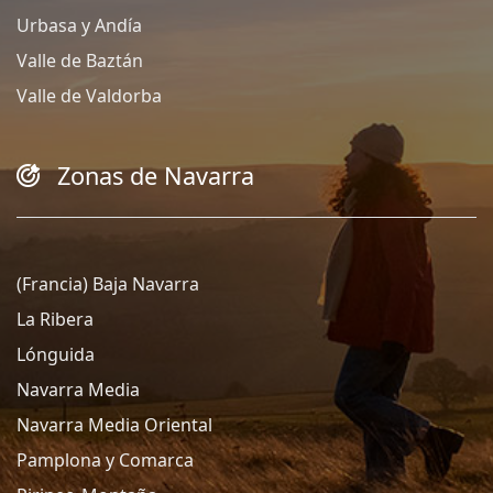
Urbasa y Andía
Valle de Baztán
Valle de Valdorba
Zonas de Navarra
(Francia) Baja Navarra
La Ribera
Lónguida
Navarra Media
Navarra Media Oriental
Pamplona y Comarca