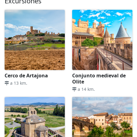
Excursiones
Cerco de Artajona
Conjunto medieval de
Olite
.
a 13 km
.
a 14 km