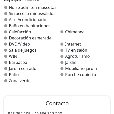
diana. Patio con porches, barbacoa y mobiliario.
No se admiten mascotas
Casa vivienda 4 personas. Calefacción central,
Sin acceso minusválidos
leña,Internet.
Aire Acondicionado
Piscina, frontón y bar municipales. Senderismo y Arte
Baño en habitaciones
Románico.
Calefacción
Chimenea
Venta de productos de la zona. Visita guiada a la
Decoración esmerada
iglesia.
DVD/Video
Internet
Ecomuseo "Vivencias de Antaño".
Sala de juegos
TV en salón
Casa Club Ecoturismo-Birding Navarra (Observar aves)
WIFI
Agroturismo
Paseos señalizados por los montes de la Valdorba
Barbacoa
Jardín
Jardín cerrado
Mobiliario jardín
Patio
Porche cubierto
Zona verde
Contacto
948.752.105
-
636.317.220