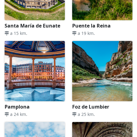
Santa María de Eunate
Puente la Reina
.
.
a 15 km
a 19 km
Pamplona
Foz de Lumbier
.
.
a 24 km
a 25 km