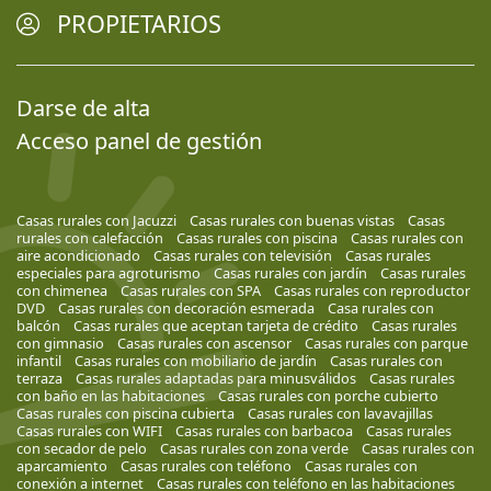
PROPIETARIOS
Darse de alta
Acceso panel de gestión
Casas rurales con Jacuzzi
Casas rurales con buenas vistas
Casas
rurales con calefacción
Casas rurales con piscina
Casas rurales con
aire acondicionado
Casas rurales con televisión
Casas rurales
especiales para agroturismo
Casas rurales con jardín
Casas rurales
con chimenea
Casas rurales con SPA
Casas rurales con reproductor
DVD
Casas rurales con decoración esmerada
Casa rurales con
balcón
Casas rurales que aceptan tarjeta de crédito
Casas rurales
con gimnasio
Casas rurales con ascensor
Casas rurales con parque
infantil
Casas rurales con mobiliario de jardín
Casas rurales con
terraza
Casas rurales adaptadas para minusválidos
Casas rurales
con baño en las habitaciones
Casas rurales con porche cubierto
Casas rurales con piscina cubierta
Casas rurales con lavavajillas
Casas rurales con WIFI
Casas rurales con barbacoa
Casas rurales
con secador de pelo
Casas rurales con zona verde
Casas rurales con
aparcamiento
Casas rurales con teléfono
Casas rurales con
conexión a internet
Casas rurales con teléfono en las habitaciones