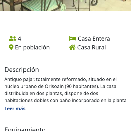
4
Casa Entera
En población
Casa Rural
Descripción
Antiguo pajar, totalmente reformado, situado en el
núcleo urbano de Orisoain (90 habitantes). La casa
distribuida en dos plantas, dispone de dos
habitaciones dobles con baño incorporado en la planta
superior. En la planta principal, cocina totalmente
Leer más
equipada, salón-comedor con chimenea de leña, TV,
HI-FI, y aseo, decoración rústica. En la planta
semisótano sala de juegos con futbolín profesional y
Equipamiento